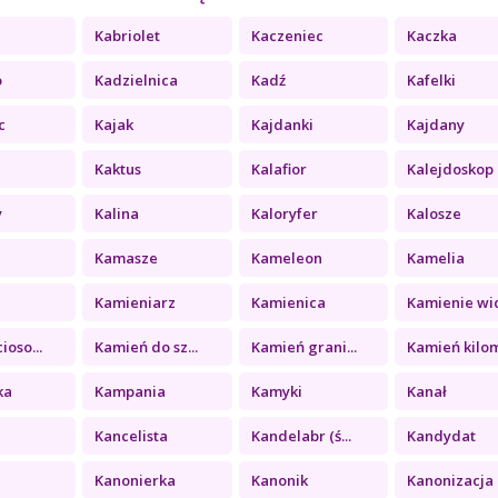
Kabriolet
Kaczeniec
Kaczka
o
Kadzielnica
Kadź
Kafelki
c
Kajak
Kajdanki
Kajdany
Kaktus
Kalafior
Kalejdoskop
y
Kalina
Kaloryfer
Kalosze
Kamasze
Kameleon
Kamelia
a
Kamieniarz
Kamienica
Kamienie wid
ioso...
Kamień do sz...
Kamień grani...
Kamień kilom
ka
Kampania
Kamyki
Kanał
Kancelista
Kandelabr (ś...
Kandydat
Kanonierka
Kanonik
Kanonizacja