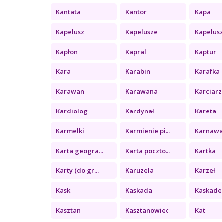
Kantata
Kantor
Kapa
Kapelusz
Kapelusze
Kapelus
Kapłon
Kapral
Kaptur
Kara
Karabin
Karafka
Karawan
Karawana
Karciarz
Kardiolog
Kardynał
Kareta
Karmelki
Karmienie pi...
Karnawa
Karta geogra...
Karta poczto...
Kartka
Karty (do gr...
Karuzela
Karzeł
Kask
Kaskada
Kaskade
Kasztan
Kasztanowiec
Kat