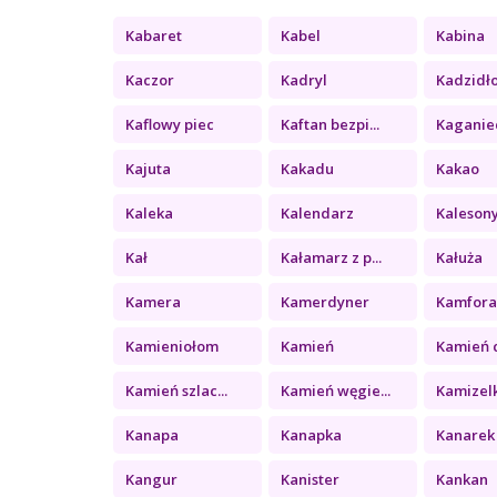
Kabaret
Kabel
Kabina
Kaczor
Kadryl
Kadzidł
Kaflowy piec
Kaftan bezpi...
Kaganie
Kajuta
Kakadu
Kakao
Kaleka
Kalendarz
Kaleson
Kał
Kałamarz z p...
Kałuża
Kamera
Kamerdyner
Kamfor
Kamieniołom
Kamień
Kamień c
Kamień szlac...
Kamień węgie...
Kamizel
Kanapa
Kanapka
Kanarek
Kangur
Kanister
Kankan