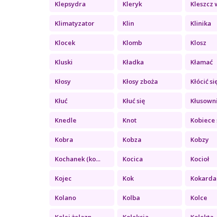
Klepsydra
Kleryk
Kleszcz w
Klimatyzator
Klin
Klinika
Klocek
Klomb
Klosz
Kluski
Kładka
Kłamać
Kłosy
Kłosy zboża
Kłócić si
Kłuć
Kłuć się
Kłusown
Knedle
Knot
Kobiece 
Kobra
Kobza
Kobzy
Kochanek (ko...
Kocica
Kocioł
Kojec
Kok
Kokarda
Kolano
Kolba
Kolce
Kolej żelazn...
Kolekcja
Kolekta