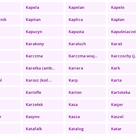
Kapela
Kapelan
Kapele
znik
Kapitan
Kaplica
Kapłan
Kapucyn
Kapusta
Kapuśniacze
Karakony
Karaluch
Karaś
Karczma
Karczma wiej...
Karczochy (j..
Karetka (amb...
Kariera
Kark
ł
Karosz (koń ...
Karp
Karta
Kartofle
Karton
Kartoteka
Karzełek
Kasa
Kasjer
r
Kasyno
Kasza
Kaszel
Katafalk
Katalog
Katar