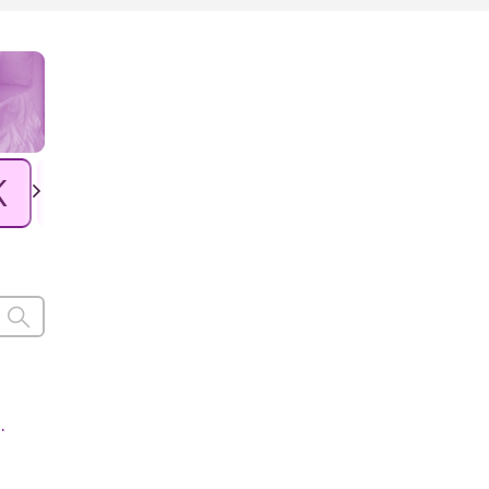
K
L
Ł
M
N
O
P
.