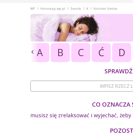
WP
Horoskop.wp.pl
Sennik
K
Kontroler biletów
A
B
C
Ć
D
SPRAWDŹ 
CO OZNACZA 
musisz się zrelaksować i wyjechać, żeb
POZOSTA