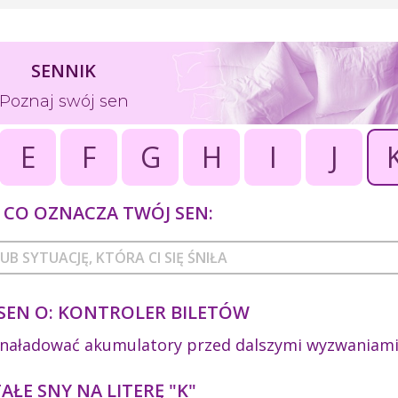
SENNIK
Poznaj swój sen
E
F
G
H
I
J
CO OZNACZA TWÓJ SEN:
SEN O: KONTROLER BILETÓW
y naładować akumulatory przed dalszymi wyzwaniami
ŁE SNY NA LITERĘ "K"