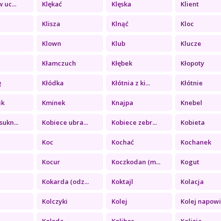
 uc...
Klękać
Klęska
Klient
Klisza
Klnąć
Kloc
Klown
Klub
Klucze
Kłamczuch
Kłębek
Kłopoty
ę
Kłódka
Kłótnia z ki...
Kłótnie
ik
Kminek
Knajpa
Knebel
sukn...
Kobiece ubra...
Kobiece zebr...
Kobieta
Koc
Kochać
Kochanek
Kocur
Koczkodan (m...
Kogut
Kokarda (odz...
Koktajl
Kolacja
Kolczyki
Kolej
Kolej napowi.
Kolęda
Koliber
Kolizja