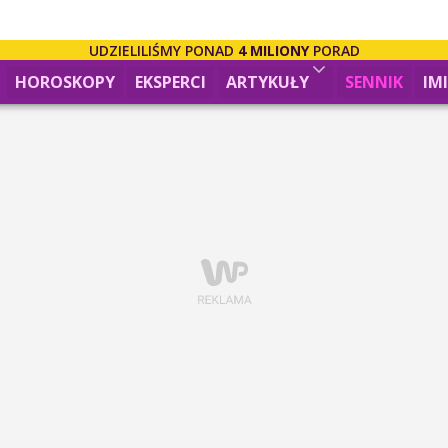
UDZIELILIŚMY PONAD
4 MILIONY
PORAD
HOROSKOPY
EKSPERCI
ARTYKUŁY
SENNIK
IM