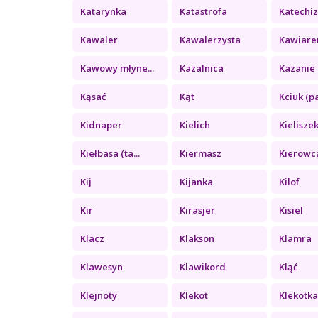
Katarynka
Katastrofa
Katechi
Kawaler
Kawalerzysta
Kawiare
Kawowy młyne...
Kazalnica
Kazanie 
Kąsać
Kąt
Kciuk (pa
Kidnaper
Kielich
Kielisze
Kiełbasa (ta...
Kiermasz
Kierowc
Kij
Kijanka
Kilof
Kir
Kirasjer
Kisiel
Klacz
Klakson
Klamra
Klawesyn
Klawikord
Kląć
Klejnoty
Klekot
Klekotk