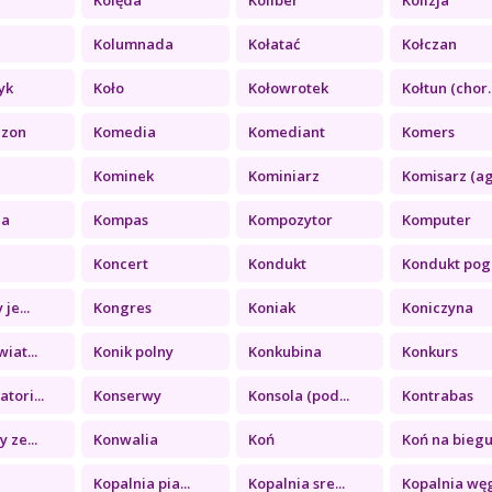
a
Kolumnada
Kołatać
Kołczan
yk
Koło
Kołowrotek
Kołtun (chor..
ezon
Komedia
Komediant
Komers
Kominek
Kominiarz
Komisarz (ag.
ia
Kompas
Kompozytor
Komputer
Koncert
Kondukt
Kondukt pogr
je...
Kongres
Koniak
Koniczyna
iat...
Konik polny
Konkubina
Konkurs
tori...
Konserwy
Konsola (pod...
Kontrabas
 ze...
Konwalia
Koń
Koń na biegu.
a
Kopalnia pia...
Kopalnia sre...
Kopalnia węg