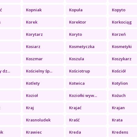
ć
Kopniak
Kopuła
Kopyto
s
Korek
Korektor
Korkociąg
Korytarz
Koryto
Korzeń
Kosiarz
Kosmetyczka
Kosmetyki
Koszmar
Koszula
Koszykarz
 dz...
Kościelny śp...
Kościotrup
Kościół
Kotlety
Kotwica
Kotylion
Kozioł
Koziołki wyw...
Kożuch
ż
Kraj
Krajać
Krajan
Krasnoludek
Kraść
Krata
ik
Krawiec
Kreda
Kredens