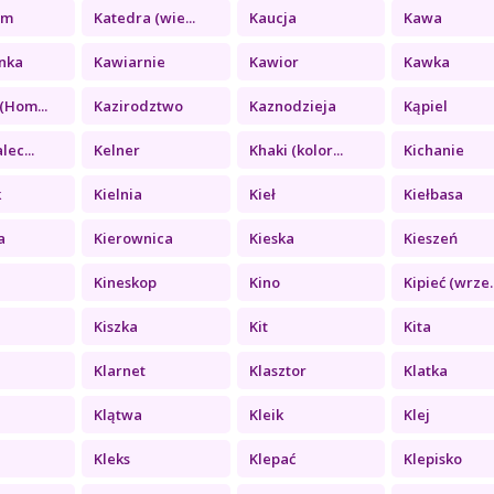
zm
Katedra (wie...
Kaucja
Kawa
nka
Kawiarnie
Kawior
Kawka
(Hom...
Kazirodztwo
Kaznodzieja
Kąpiel
lec...
Kelner
Khaki (kolor...
Kichanie
k
Kielnia
Kieł
Kiełbasa
a
Kierownica
Kieska
Kieszeń
Kineskop
Kino
Kipieć (wrze..
Kiszka
Kit
Kita
Klarnet
Klasztor
Klatka
Klątwa
Kleik
Klej
a
Kleks
Klepać
Klepisko