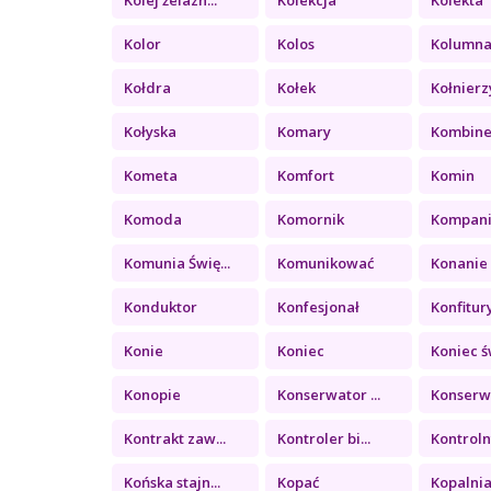
Kolor
Kolos
Kolumn
Kołdra
Kołek
Kołnierz
Kołyska
Komary
Kombin
Kometa
Komfort
Komin
Komoda
Komornik
Kompan
Komunia Świę...
Komunikować
Konanie
Konduktor
Konfesjonał
Konfitury 
Konie
Koniec
Koniec św
Konopie
Konserwator ...
Konserwa
Kontrakt zaw...
Kontroler bi...
Kontrolny
Końska stajn...
Kopać
Kopalni