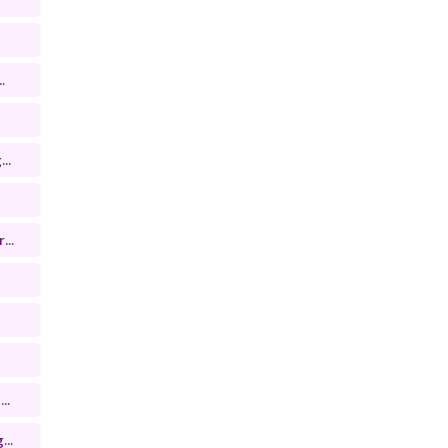
.
..
...
..
...