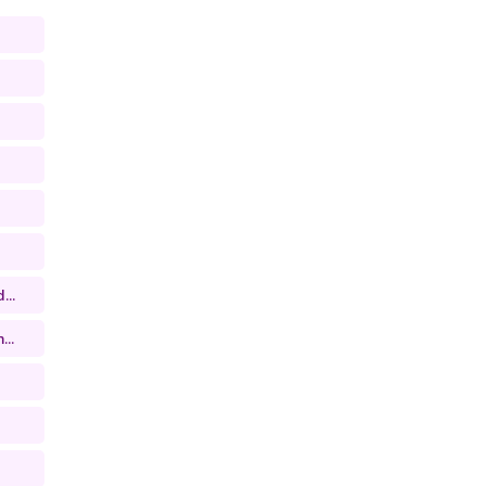
...
...