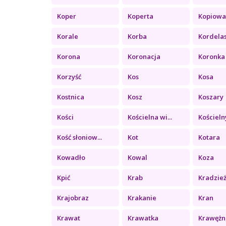
Koper
Koperta
Kopiowa
Korale
Korba
Kordela
Korona
Koronacja
Koronka
Korzyść
Kos
Kosa
Kostnica
Kosz
Koszary
Kości
Kościelna wi...
Kościelny
Kość słoniow...
Kot
Kotara
Kowadło
Kowal
Koza
Kpić
Krab
Kradzie
Krajobraz
Krakanie
Kran
Krawat
Krawatka
Krawężn