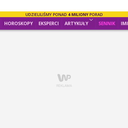
UDZIELILIŚMY PONAD
4 MILIONY
PORAD
HOROSKOPY
EKSPERCI
ARTYKUŁY
SENNIK
IM