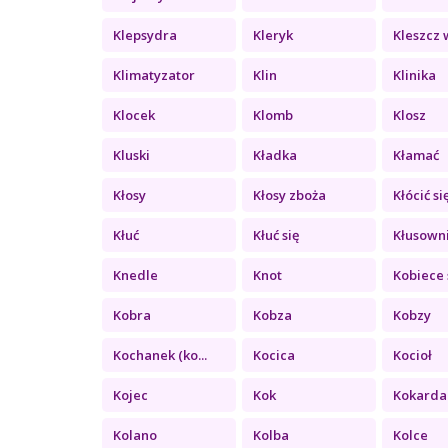
Klepsydra
Kleryk
Kleszcz w
Klimatyzator
Klin
Klinika
Klocek
Klomb
Klosz
Kluski
Kładka
Kłamać
Kłosy
Kłosy zboża
Kłócić si
Kłuć
Kłuć się
Kłusown
Knedle
Knot
Kobiece 
Kobra
Kobza
Kobzy
Kochanek (ko...
Kocica
Kocioł
Kojec
Kok
Kokarda
Kolano
Kolba
Kolce