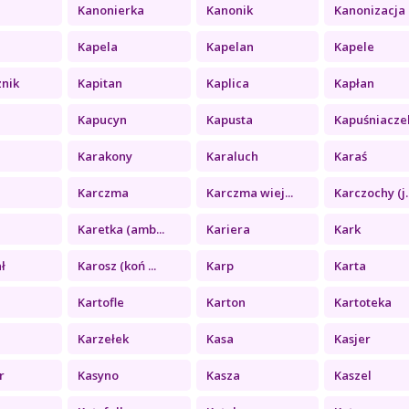
Kanonierka
Kanonik
Kanonizacja
Kapela
Kapelan
Kapele
znik
Kapitan
Kaplica
Kapłan
Kapucyn
Kapusta
Kapuśniacze
Karakony
Karaluch
Karaś
Karczma
Karczma wiej...
Karczochy (j..
Karetka (amb...
Kariera
Kark
ł
Karosz (koń ...
Karp
Karta
Kartofle
Karton
Kartoteka
Karzełek
Kasa
Kasjer
r
Kasyno
Kasza
Kaszel