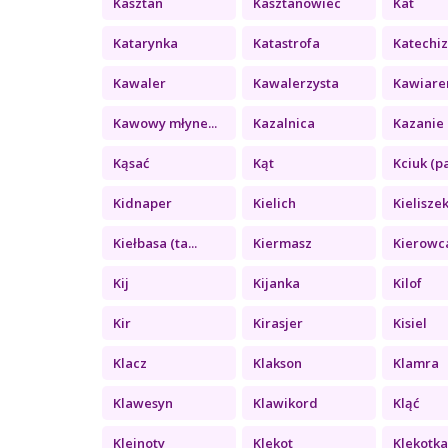
Kasztan
Kasztanowiec
Kat
Katarynka
Katastrofa
Katechi
Kawaler
Kawalerzysta
Kawiare
Kawowy młyne...
Kazalnica
Kazanie 
Kąsać
Kąt
Kciuk (pa
Kidnaper
Kielich
Kielisze
Kiełbasa (ta...
Kiermasz
Kierowc
Kij
Kijanka
Kilof
Kir
Kirasjer
Kisiel
Klacz
Klakson
Klamra
Klawesyn
Klawikord
Kląć
Klejnoty
Klekot
Klekotk