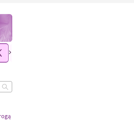
K
L
Ł
M
N
O
P
trogą