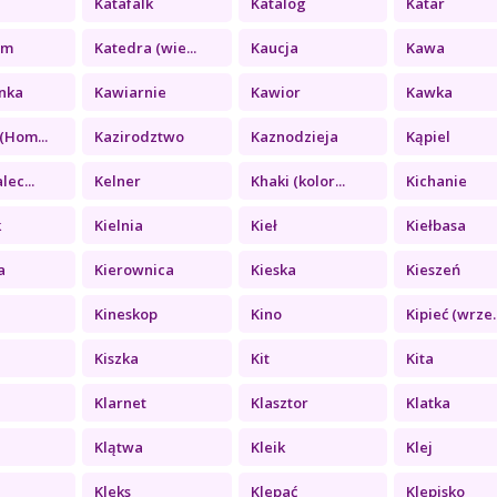
Katafalk
Katalog
Katar
zm
Katedra (wie...
Kaucja
Kawa
nka
Kawiarnie
Kawior
Kawka
(Hom...
Kazirodztwo
Kaznodzieja
Kąpiel
lec...
Kelner
Khaki (kolor...
Kichanie
k
Kielnia
Kieł
Kiełbasa
a
Kierownica
Kieska
Kieszeń
Kineskop
Kino
Kipieć (wrze..
Kiszka
Kit
Kita
Klarnet
Klasztor
Klatka
Klątwa
Kleik
Klej
a
Kleks
Klepać
Klepisko