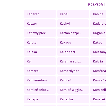
POZOSTA
Kabaret
Kabel
Kabina
Kaczor
Kadryl
Kadzidł
Kaflowy piec
Kaftan bezpi...
Kaganie
Kajuta
Kakadu
Kakao
Kaleka
Kalendarz
Kaleson
Kał
Kałamarz z p...
Kałuża
Kamera
Kamerdyner
Kamfor
Kamieniołom
Kamień
Kamień c
Kamień szlac...
Kamień węgie...
Kamizel
Kanapa
Kanapka
Kanarek