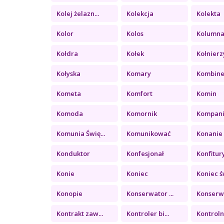
Kolej żelazn...
Kolekcja
Kolekta
Kolor
Kolos
Kolumn
Kołdra
Kołek
Kołnierz
Kołyska
Komary
Kombin
Kometa
Komfort
Komin
Komoda
Komornik
Kompan
Komunia Świę...
Komunikować
Konanie
Konduktor
Konfesjonał
Konfitury 
Konie
Koniec
Koniec św
Konopie
Konserwator ...
Konserwa
Kontrakt zaw...
Kontroler bi...
Kontrolny