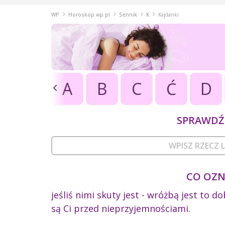
WP
Horoskop.wp.pl
Sennik
K
Kajdanki
A
B
C
Ć
D
SPRAWDŹ 
CO OZN
jeśliś nimi skuty jest - wróżbą jest to d
są Ci przed nieprzyjemnościami.