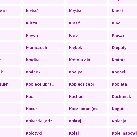
 uc...
Klękać
Klęska
Klient
Klisza
Klnąć
Kloc
Klown
Klub
Klucze
Kłamczuch
Kłębek
Kłopoty
ę
Kłódka
Kłótnia z ki...
Kłótnie
ik
Kminek
Knajpa
Knebel
sukn...
Kobiece ubra...
Kobiece zebr...
Kobieta
Koc
Kochać
Kochanek
Kocur
Koczkodan (m...
Kogut
Kokarda (odz...
Koktajl
Kolacja
Kolczyki
Kolej
Kolej napowi.