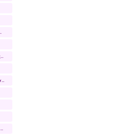
.
..
...
..