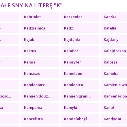
ŁE SNY NA LITERĘ "K"
Kabriolet
Kaczeniec
Kaczka
o
Kadzielnica
Kadź
Kafelki
c
Kajak
Kajdanki
Kajdany
Kaktus
Kalafior
Kalejdoskop
y
Kalina
Kaloryfer
Kalosze
Kamasze
Kameleon
Kamelia
a
Kamieniarz
Kamienica
Kamienie wid
ioso...
Kamień do sz...
Kamień grani...
Kamień kilom
ka
Kampania
Kamyki
Kanał
Kancelista
Kandelabr (ś...
Kandydat