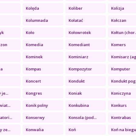
Kolęda
Koliber
Kolizja
a
Kolumnada
Kołatać
Kołczan
yk
Koło
Kołowrotek
Kołtun (chor..
ezon
Komedia
Komediant
Komers
Kominek
Kominiarz
Komisarz (ag.
ia
Kompas
Kompozytor
Komputer
Koncert
Kondukt
Kondukt pogr
je...
Kongres
Koniak
Koniczyna
iat...
Konik polny
Konkubina
Konkurs
tori...
Konserwy
Konsola (pod...
Kontrabas
 ze...
Konwalia
Koń
Koń na biegu.