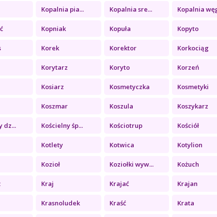
a
Kopalnia pia...
Kopalnia sre...
Kopalnia węg
ć
Kopniak
Kopuła
Kopyto
s
Korek
Korektor
Korkociąg
Korytarz
Koryto
Korzeń
Kosiarz
Kosmetyczka
Kosmetyki
Koszmar
Koszula
Koszykarz
 dz...
Kościelny śp...
Kościotrup
Kościół
Kotlety
Kotwica
Kotylion
Kozioł
Koziołki wyw...
Kożuch
ż
Kraj
Krajać
Krajan
Krasnoludek
Kraść
Krata