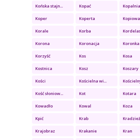
Końska stajn...
Kopać
Kopalni
Koper
Koperta
Kopiowa
Korale
Korba
Kordela
Korona
Koronacja
Koronka
Korzyść
Kos
Kosa
Kostnica
Kosz
Koszary
Kości
Kościelna wi...
Kościelny
Kość słoniow...
Kot
Kotara
Kowadło
Kowal
Koza
Kpić
Krab
Kradzie
Krajobraz
Krakanie
Kran