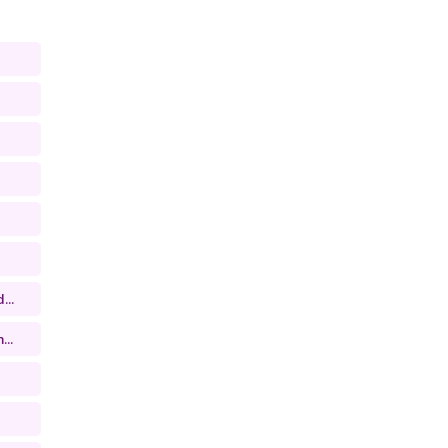
...
...