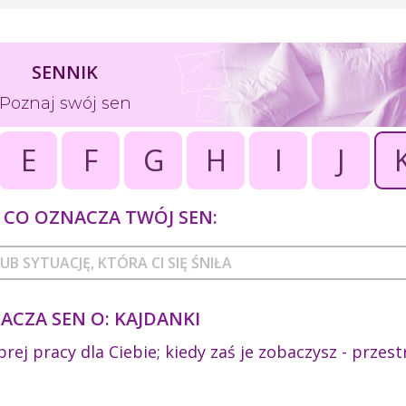
SENNIK
Poznaj swój sen
E
F
G
H
I
J
CO OZNACZA TWÓJ SEN:
ACZA SEN O: KAJDANKI
obrej pracy dla Ciebie; kiedy zaś je zobaczysz - przes