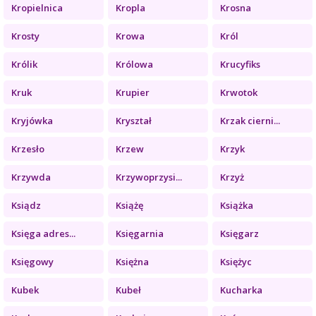
Kropielnica
Kropla
Krosna
Krosty
Krowa
Król
Królik
Królowa
Krucyfiks
Kruk
Krupier
Krwotok
Kryjówka
Kryształ
Krzak cierni...
Krzesło
Krzew
Krzyk
Krzywda
Krzywoprzysi...
Krzyż
Ksiądz
Książę
Książka
Księga adres...
Księgarnia
Księgarz
Księgowy
Księżna
Księżyc
Kubek
Kubeł
Kucharka