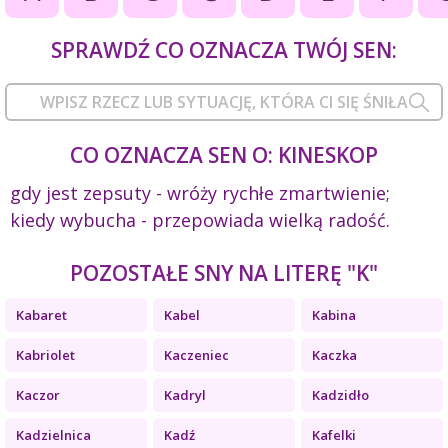
SPRAWDŹ CO OZNACZA TWÓJ SEN:
CO OZNACZA SEN O: KINESKOP
gdy jest zepsuty - wróży rychłe zmartwienie;
kiedy wybucha - przepowiada wielką radość.
POZOSTAŁE SNY NA LITERĘ "K"
Kabaret
Kabel
Kabina
Kabriolet
Kaczeniec
Kaczka
Kaczor
Kadryl
Kadzidło
Kadzielnica
Kadź
Kafelki