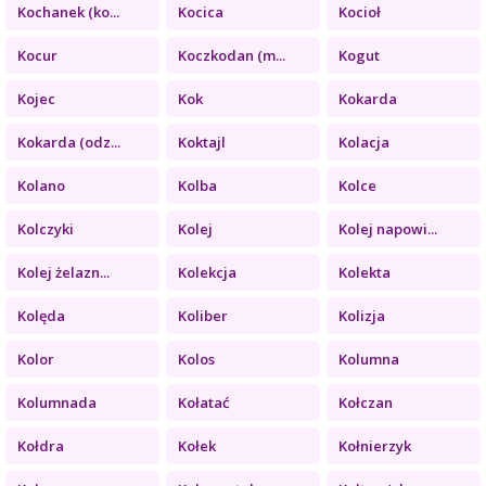
Kochanek (ko...
Kocica
Kocioł
Kocur
Koczkodan (m...
Kogut
Kojec
Kok
Kokarda
Kokarda (odz...
Koktajl
Kolacja
Kolano
Kolba
Kolce
Kolczyki
Kolej
Kolej napowi...
Kolej żelazn...
Kolekcja
Kolekta
Kolęda
Koliber
Kolizja
Kolor
Kolos
Kolumna
Kolumnada
Kołatać
Kołczan
Kołdra
Kołek
Kołnierzyk