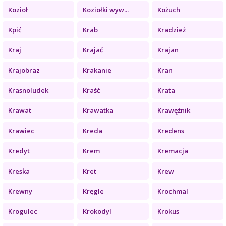
Kozioł
Koziołki wyw...
Kożuch
Kpić
Krab
Kradzież
Kraj
Krajać
Krajan
Krajobraz
Krakanie
Kran
Krasnoludek
Kraść
Krata
Krawat
Krawatka
Krawężnik
Krawiec
Kreda
Kredens
Kredyt
Krem
Kremacja
Kreska
Kret
Krew
Krewny
Kręgle
Krochmal
Krogulec
Krokodyl
Krokus