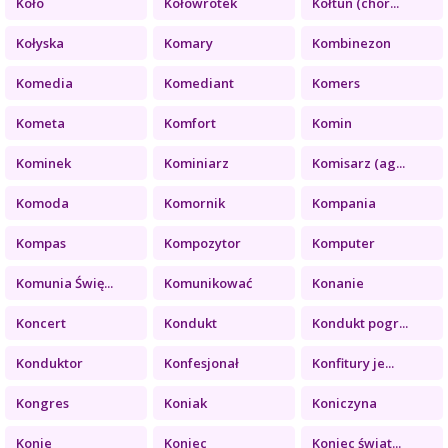
Koło
Kołowrotek
Kołtun (chor...
Kołyska
Komary
Kombinezon
Komedia
Komediant
Komers
Kometa
Komfort
Komin
Kominek
Kominiarz
Komisarz (ag...
Komoda
Komornik
Kompania
Kompas
Kompozytor
Komputer
Komunia Świę...
Komunikować
Konanie
Koncert
Kondukt
Kondukt pogr...
Konduktor
Konfesjonał
Konfitury je...
Kongres
Koniak
Koniczyna
Konie
Koniec
Koniec świat...