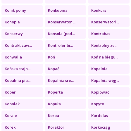
Konik polny
Konkubina
Konkurs
Konopie
Konserwator ...
Konserwatori...
Konserwy
Konsola (pod...
Kontrabas
Kontrakt zaw...
Kontroler bi...
Kontrolny ze...
Konwalia
Koń
Koń na biegu...
Końska stajn...
Kopać
Kopalnia
Kopalnia pia...
Kopalnia sre...
Kopalnia węg...
Koper
Koperta
Kopiować
Kopniak
Kopuła
Kopyto
Korale
Korba
Kordelas
Korek
Korektor
Korkociąg