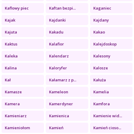
Kaflowy piec
Kaftan bezpi...
Kaganiec
Kajak
Kajdanki
Kajdany
Kajuta
Kakadu
Kakao
Kaktus
Kalafior
Kalejdoskop
Kaleka
Kalendarz
Kalesony
Kalina
Kaloryfer
Kalosze
Kał
Kałamarz z p...
Kałuża
Kamasze
Kameleon
Kamelia
Kamera
Kamerdyner
Kamfora
Kamieniarz
Kamienica
Kamienie wid...
Kamieniołom
Kamień
Kamień cioso...