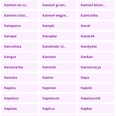
Kamień do sz...
Kamień grani...
Kamień kilom...
Kamień szlac...
Kamień węgie...
Kamizelka
Kampania
Kamyki
Kanał
Kanapa
Kanapka
Kanarek
Kancelista
Kandelabr (ś...
Kandydat
Kangur
Kanister
Kankan
Kanonierka
Kanonik
Kanonizacja
Kantata
Kantor
Kapa
Kapela
Kapelan
Kapele
Kapelusz
Kapelusze
Kapelusznik
Kapitan
Kaplica
Kapłan