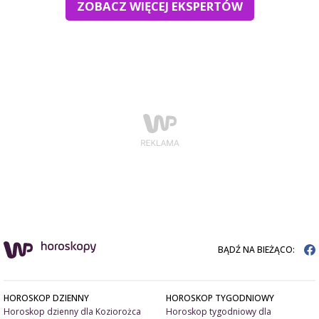
ZOBACZ WIĘCEJ EKSPERTÓW
BĄDŹ NA BIEŻĄCO:
HOROSKOP DZIENNY
HOROSKOP TYGODNIOWY
Horoskop dzienny dla Koziorożca
Horoskop tygodniowy dla