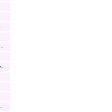
.
..
...
..