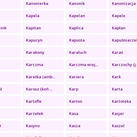
Kanonierka
Kanonik
Kanonizacja
Kapela
Kapelan
Kapele
znik
Kapitan
Kaplica
Kapłan
Kapucyn
Kapusta
Kapuśniacze
Karakony
Karaluch
Karaś
Karczma
Karczma wiej...
Karczochy (j..
Karetka (amb...
Kariera
Kark
ł
Karosz (koń ...
Karp
Karta
Kartofle
Karton
Kartoteka
Karzełek
Kasa
Kasjer
r
Kasyno
Kasza
Kaszel