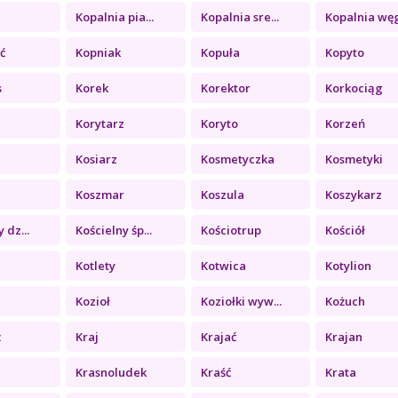
a
Kopalnia pia...
Kopalnia sre...
Kopalnia węg
ć
Kopniak
Kopuła
Kopyto
s
Korek
Korektor
Korkociąg
Korytarz
Koryto
Korzeń
Kosiarz
Kosmetyczka
Kosmetyki
Koszmar
Koszula
Koszykarz
 dz...
Kościelny śp...
Kościotrup
Kościół
Kotlety
Kotwica
Kotylion
Kozioł
Koziołki wyw...
Kożuch
ż
Kraj
Krajać
Krajan
Krasnoludek
Kraść
Krata