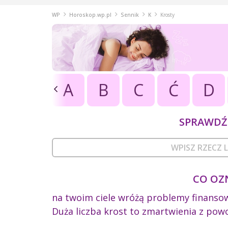
WP
Horoskop.wp.pl
Sennik
K
Krosty
A
B
C
Ć
D
SPRAWDŹ 
CO OZ
na twoim ciele wróżą problemy finanso
Duża liczba krost to zmartwienia z pow