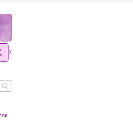
K
L
Ł
M
N
O
P
tne.