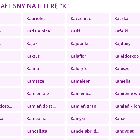
ŁE SNY NA LITERĘ "K"
Kabriolet
Kaczeniec
Kaczka
o
Kadzielnica
Kadź
Kafelki
c
Kajak
Kajdanki
Kajdany
Kaktus
Kalafior
Kalejdoskop
y
Kalina
Kaloryfer
Kalosze
Kamasze
Kameleon
Kamelia
a
Kamieniarz
Kamienica
Kamienie wid
ioso...
Kamień do sz...
Kamień grani...
Kamień kilom
ka
Kampania
Kamyki
Kanał
Kancelista
Kandelabr (ś...
Kandydat