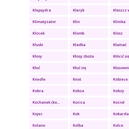
Klepsydra
Kleryk
Kleszcz w
Klimatyzator
Klin
Klinika
Klocek
Klomb
Klosz
Kluski
Kładka
Kłamać
Kłosy
Kłosy zboża
Kłócić si
Kłuć
Kłuć się
Kłusown
Knedle
Knot
Kobiece 
Kobra
Kobza
Kobzy
Kochanek (ko...
Kocica
Kocioł
Kojec
Kok
Kokarda
Kolano
Kolba
Kolce