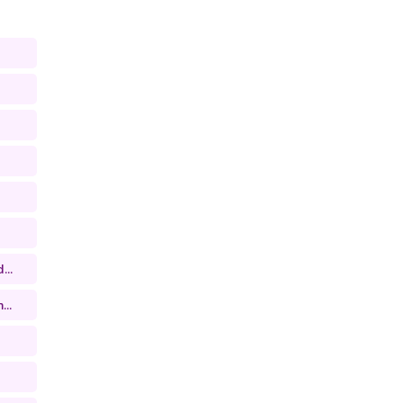
...
...