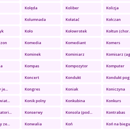
Kolęda
Koliber
Kolizja
a
Kolumnada
Kołatać
Kołczan
yk
Koło
Kołowrotek
Kołtun (chor..
ezon
Komedia
Komediant
Komers
Kominek
Kominiarz
Komisarz (ag.
ia
Kompas
Kompozytor
Komputer
Koncert
Kondukt
Kondukt pogr
je...
Kongres
Koniak
Koniczyna
iat...
Konik polny
Konkubina
Konkurs
tori...
Konserwy
Konsola (pod...
Kontrabas
 ze...
Konwalia
Koń
Koń na biegu.