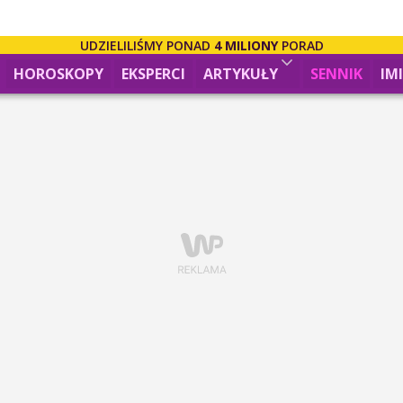
UDZIELILIŚMY PONAD
4 MILIONY
PORAD
HOROSKOPY
EKSPERCI
ARTYKUŁY
SENNIK
IM