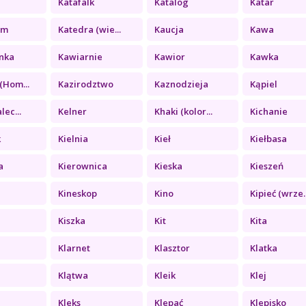
Katafalk
Katalog
Katar
zm
Katedra (wie...
Kaucja
Kawa
nka
Kawiarnie
Kawior
Kawka
(Hom...
Kazirodztwo
Kaznodzieja
Kąpiel
lec...
Kelner
Khaki (kolor...
Kichanie
k
Kielnia
Kieł
Kiełbasa
a
Kierownica
Kieska
Kieszeń
Kineskop
Kino
Kipieć (wrze..
Kiszka
Kit
Kita
Klarnet
Klasztor
Klatka
Klątwa
Kleik
Klej
a
Kleks
Klepać
Klepisko