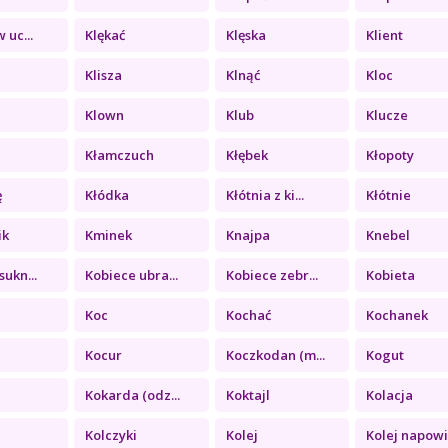
 uc...
Klękać
Klęska
Klient
Klisza
Klnąć
Kloc
Klown
Klub
Klucze
Kłamczuch
Kłębek
Kłopoty
ę
Kłódka
Kłótnia z ki...
Kłótnie
ik
Kminek
Knajpa
Knebel
sukn...
Kobiece ubra...
Kobiece zebr...
Kobieta
Koc
Kochać
Kochanek
Kocur
Koczkodan (m...
Kogut
Kokarda (odz...
Koktajl
Kolacja
Kolczyki
Kolej
Kolej napowi.