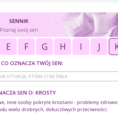
SENNIK
Poznaj swój sen
E
F
G
H
I
J
CO OZNACZA TWÓJ SEN:
NACZA SEN O: KROSTY
we, inne osoby pokryte krostami - problemy zdrowo
odu wielu drobnych, dokuczliwych przeciwności.