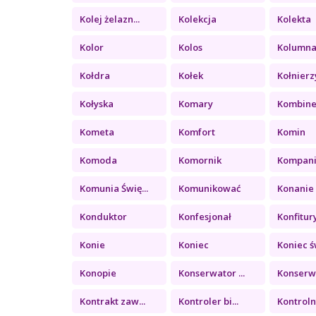
Kolej żelazn...
Kolekcja
Kolekta
Kolor
Kolos
Kolumn
Kołdra
Kołek
Kołnierz
Kołyska
Komary
Kombin
Kometa
Komfort
Komin
Komoda
Komornik
Kompan
Komunia Świę...
Komunikować
Konanie
Konduktor
Konfesjonał
Konfitury 
Konie
Koniec
Koniec św
Konopie
Konserwator ...
Konserwa
Kontrakt zaw...
Kontroler bi...
Kontrolny