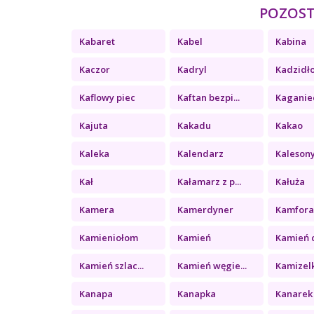
POZOSTA
Kabaret
Kabel
Kabina
Kaczor
Kadryl
Kadzidł
Kaflowy piec
Kaftan bezpi...
Kaganie
Kajuta
Kakadu
Kakao
Kaleka
Kalendarz
Kaleson
Kał
Kałamarz z p...
Kałuża
Kamera
Kamerdyner
Kamfor
Kamieniołom
Kamień
Kamień c
Kamień szlac...
Kamień węgie...
Kamizel
Kanapa
Kanapka
Kanarek