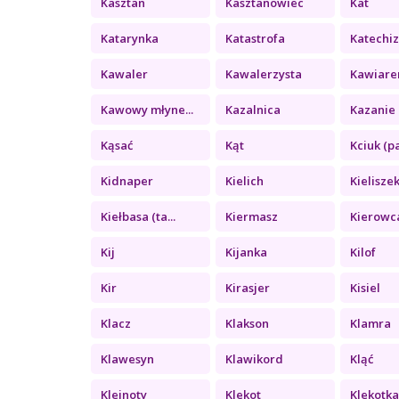
Kasztan
Kasztanowiec
Kat
Katarynka
Katastrofa
Katechi
Kawaler
Kawalerzysta
Kawiare
Kawowy młyne...
Kazalnica
Kazanie 
Kąsać
Kąt
Kciuk (pa
Kidnaper
Kielich
Kielisze
Kiełbasa (ta...
Kiermasz
Kierowc
Kij
Kijanka
Kilof
Kir
Kirasjer
Kisiel
Klacz
Klakson
Klamra
Klawesyn
Klawikord
Kląć
Klejnoty
Klekot
Klekotk