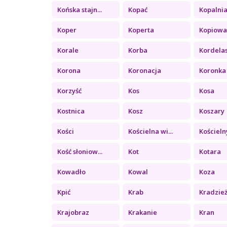
Końska stajn...
Kopać
Kopalni
Koper
Koperta
Kopiowa
Korale
Korba
Kordela
Korona
Koronacja
Koronka
Korzyść
Kos
Kosa
Kostnica
Kosz
Koszary
Kości
Kościelna wi...
Kościelny
Kość słoniow...
Kot
Kotara
Kowadło
Kowal
Koza
Kpić
Krab
Kradzie
Krajobraz
Krakanie
Kran