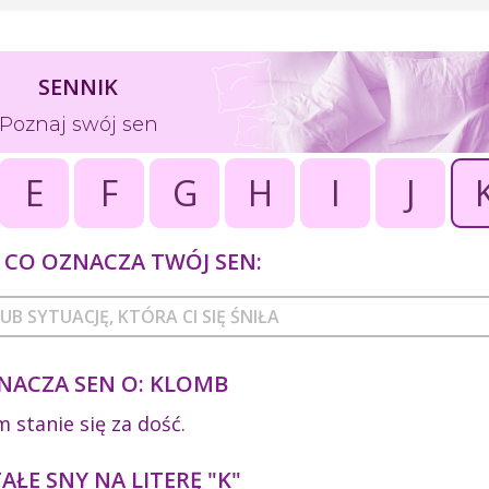
SENNIK
Poznaj swój sen
E
F
G
H
I
J
CO OZNACZA TWÓJ SEN:
NACZA SEN O: KLOMB
 stanie się za dość.
ŁE SNY NA LITERĘ "K"