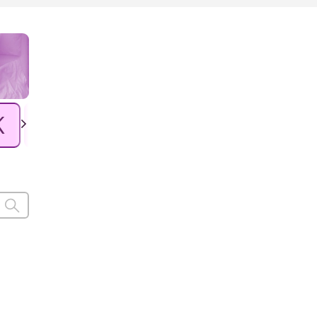
K
L
Ł
M
N
O
P