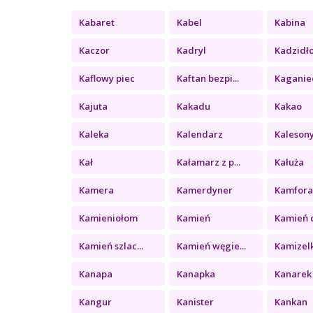
Kabaret
Kabel
Kabina
Kaczor
Kadryl
Kadzidł
Kaflowy piec
Kaftan bezpi...
Kaganie
Kajuta
Kakadu
Kakao
Kaleka
Kalendarz
Kaleson
Kał
Kałamarz z p...
Kałuża
Kamera
Kamerdyner
Kamfor
Kamieniołom
Kamień
Kamień c
Kamień szlac...
Kamień węgie...
Kamizel
Kanapa
Kanapka
Kanarek
Kangur
Kanister
Kankan