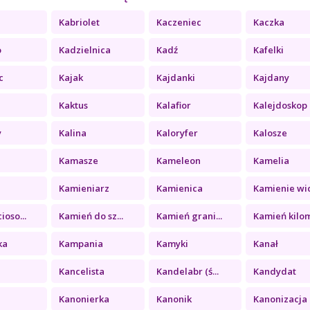
Kabriolet
Kaczeniec
Kaczka
o
Kadzielnica
Kadź
Kafelki
c
Kajak
Kajdanki
Kajdany
Kaktus
Kalafior
Kalejdoskop
y
Kalina
Kaloryfer
Kalosze
Kamasze
Kameleon
Kamelia
a
Kamieniarz
Kamienica
Kamienie wid
ioso...
Kamień do sz...
Kamień grani...
Kamień kilom
ka
Kampania
Kamyki
Kanał
Kancelista
Kandelabr (ś...
Kandydat
Kanonierka
Kanonik
Kanonizacja