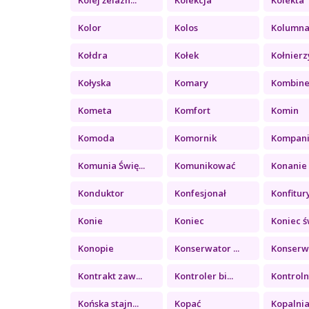
Kolor
Kolos
Kolumn
Kołdra
Kołek
Kołnierz
Kołyska
Komary
Kombin
Kometa
Komfort
Komin
Komoda
Komornik
Kompan
Komunia Świę...
Komunikować
Konanie
Konduktor
Konfesjonał
Konfitury 
Konie
Koniec
Koniec św
Konopie
Konserwator ...
Konserwa
Kontrakt zaw...
Kontroler bi...
Kontrolny
Końska stajn...
Kopać
Kopalni