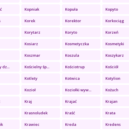
ć
Kopniak
Kopuła
Kopyto
s
Korek
Korektor
Korkociąg
Korytarz
Koryto
Korzeń
Kosiarz
Kosmetyczka
Kosmetyki
Koszmar
Koszula
Koszykarz
 dz...
Kościelny śp...
Kościotrup
Kościół
Kotlety
Kotwica
Kotylion
Kozioł
Koziołki wyw...
Kożuch
ż
Kraj
Krajać
Krajan
Krasnoludek
Kraść
Krata
ik
Krawiec
Kreda
Kredens