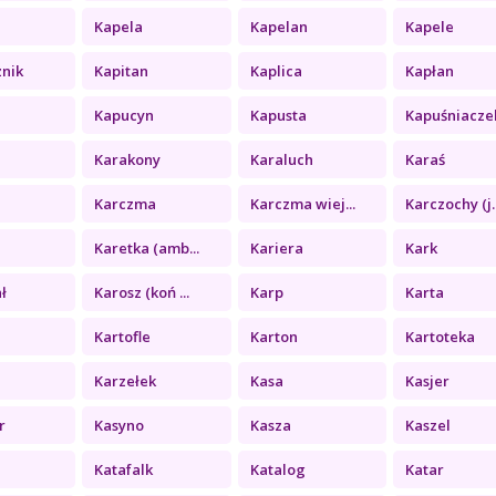
Kapela
Kapelan
Kapele
znik
Kapitan
Kaplica
Kapłan
Kapucyn
Kapusta
Kapuśniacze
Karakony
Karaluch
Karaś
Karczma
Karczma wiej...
Karczochy (j..
Karetka (amb...
Kariera
Kark
ł
Karosz (koń ...
Karp
Karta
Kartofle
Karton
Kartoteka
Karzełek
Kasa
Kasjer
r
Kasyno
Kasza
Kaszel
Katafalk
Katalog
Katar