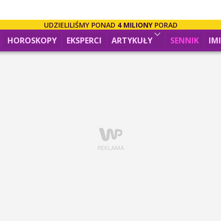
UDZIELILIŚMY PONAD
4 MILIONY
PORAD
HOROSKOPY
EKSPERCI
ARTYKUŁY
SENNIK
IM