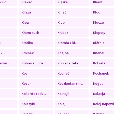
 uc...
Klękać
Klęska
Klient
Klisza
Klnąć
Kloc
Klown
Klub
Klucze
Kłamczuch
Kłębek
Kłopoty
ę
Kłódka
Kłótnia z ki...
Kłótnie
ik
Kminek
Knajpa
Knebel
sukn...
Kobiece ubra...
Kobiece zebr...
Kobieta
Koc
Kochać
Kochanek
Kocur
Koczkodan (m...
Kogut
Kokarda (odz...
Koktajl
Kolacja
Kolczyki
Kolej
Kolej napowi.
Kolęda
Koliber
Kolizja