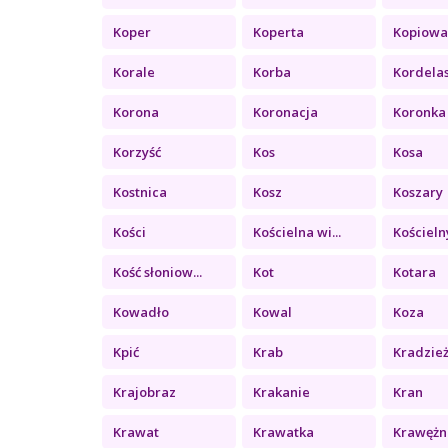
Koper
Koperta
Kopiowa
Korale
Korba
Kordela
Korona
Koronacja
Koronka
Korzyść
Kos
Kosa
Kostnica
Kosz
Koszary
Kości
Kościelna wi...
Kościelny
Kość słoniow...
Kot
Kotara
Kowadło
Kowal
Koza
Kpić
Krab
Kradzie
Krajobraz
Krakanie
Kran
Krawat
Krawatka
Krawężn