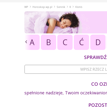
WP
Horoskop.wp.pl
Sennik
K
Klomb
A
B
C
Ć
D
SPRAWDŹ 
CO OZ
spełnione nadzieje, Twoim oczekiwaniom
POZOSTA