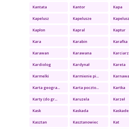
Kantata
Kantor
Kapa
Kapelusz
Kapelusze
Kapelus
Kapłon
Kapral
Kaptur
Kara
Karabin
Karafka
Karawan
Karawana
Karciarz
Kardiolog
Kardynał
Kareta
Karmelki
Karmienie pi...
Karnawa
Karta geogra...
Karta poczto...
Kartka
Karty (do gr...
Karuzela
Karzeł
Kask
Kaskada
Kaskade
Kasztan
Kasztanowiec
Kat