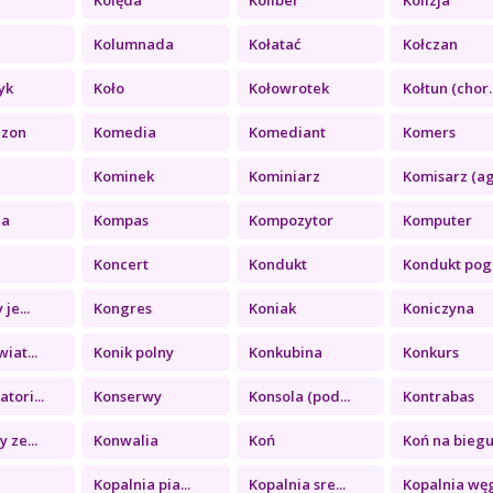
a
Kolumnada
Kołatać
Kołczan
yk
Koło
Kołowrotek
Kołtun (chor..
ezon
Komedia
Komediant
Komers
Kominek
Kominiarz
Komisarz (ag.
ia
Kompas
Kompozytor
Komputer
Koncert
Kondukt
Kondukt pogr
je...
Kongres
Koniak
Koniczyna
iat...
Konik polny
Konkubina
Konkurs
tori...
Konserwy
Konsola (pod...
Kontrabas
 ze...
Konwalia
Koń
Koń na biegu.
a
Kopalnia pia...
Kopalnia sre...
Kopalnia węg