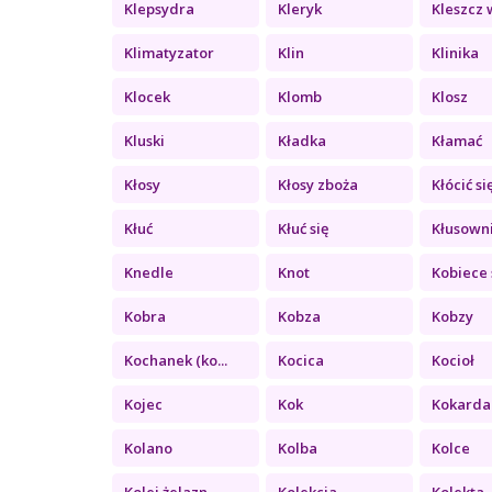
Klepsydra
Kleryk
Kleszcz w
Klimatyzator
Klin
Klinika
Klocek
Klomb
Klosz
Kluski
Kładka
Kłamać
Kłosy
Kłosy zboża
Kłócić si
Kłuć
Kłuć się
Kłusown
Knedle
Knot
Kobiece 
Kobra
Kobza
Kobzy
Kochanek (ko...
Kocica
Kocioł
Kojec
Kok
Kokarda
Kolano
Kolba
Kolce
Kolej żelazn...
Kolekcja
Kolekta