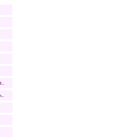
...
...