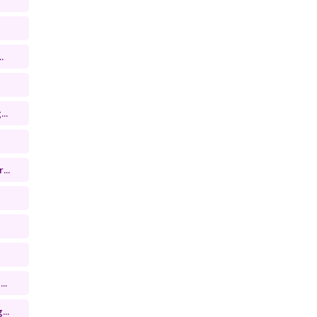
.
..
...
..
...