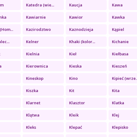
zm
Katedra (wie...
Kaucja
Kawa
nka
Kawiarnie
Kawior
Kawka
(Hom...
Kazirodztwo
Kaznodzieja
Kąpiel
lec...
Kelner
Khaki (kolor...
Kichanie
k
Kielnia
Kieł
Kiełbasa
a
Kierownica
Kieska
Kieszeń
Kineskop
Kino
Kipieć (wrze..
Kiszka
Kit
Kita
Klarnet
Klasztor
Klatka
Klątwa
Kleik
Klej
a
Kleks
Klepać
Klepisko