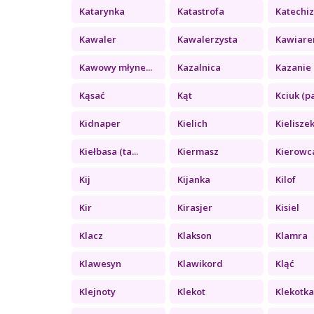
Katarynka
Katastrofa
Katechi
Kawaler
Kawalerzysta
Kawiare
Kawowy młyne...
Kazalnica
Kazanie 
Kąsać
Kąt
Kciuk (pa
Kidnaper
Kielich
Kielisze
Kiełbasa (ta...
Kiermasz
Kierowc
Kij
Kijanka
Kilof
Kir
Kirasjer
Kisiel
Klacz
Klakson
Klamra
Klawesyn
Klawikord
Kląć
Klejnoty
Klekot
Klekotk