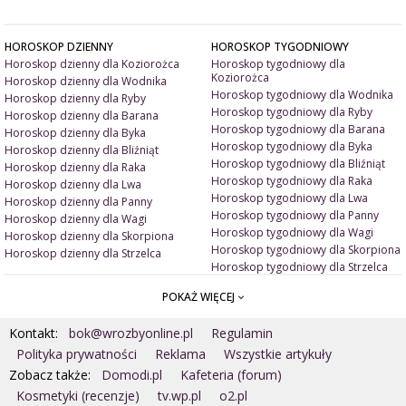
HOROSKOP DZIENNY
HOROSKOP TYGODNIOWY
Horoskop dzienny dla Koziorożca
Horoskop tygodniowy dla
Koziorożca
Horoskop dzienny dla Wodnika
Horoskop tygodniowy dla Wodnika
Horoskop dzienny dla Ryby
Horoskop tygodniowy dla Ryby
Horoskop dzienny dla Barana
Horoskop tygodniowy dla Barana
Horoskop dzienny dla Byka
Horoskop tygodniowy dla Byka
Horoskop dzienny dla Bliźniąt
Horoskop tygodniowy dla Bliźniąt
Horoskop dzienny dla Raka
Horoskop tygodniowy dla Raka
Horoskop dzienny dla Lwa
Horoskop tygodniowy dla Lwa
Horoskop dzienny dla Panny
Horoskop tygodniowy dla Panny
Horoskop dzienny dla Wagi
Horoskop tygodniowy dla Wagi
Horoskop dzienny dla Skorpiona
Horoskop tygodniowy dla Skorpiona
Horoskop dzienny dla Strzelca
Horoskop tygodniowy dla Strzelca
POKAŻ WIĘCEJ
ARTYKUŁY
ZNAK ZODIAKU A
Miłość i związki
Miłosne talizmany
Kontakt:
bok@wrozbyonline.pl
Regulamin
Pieniądze i dobrobyt
Jak ubrać się na randkę?
Doradztwo duchowe
Jakie kolory ją/ jego uwiodą?
Polityka prywatności
Reklama
Wszystkie artykuły
Wróżby ogólne
Jak ją/ jego uwieść?
Zobacz także:
Domodi.pl
Kafeteria (forum)
Astrologia
Kosmetyki (recenzje)
tv.wp.pl
o2.pl
MAGIA
Numerologia