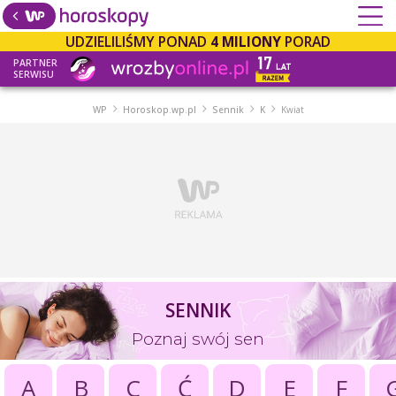
UDZIELILIŚMY PONAD
4 MILIONY
PORAD
PARTNER
SERWISU
WP
Horoskop.wp.pl
Sennik
K
Kwiat
SENNIK
Poznaj swój sen
A
B
C
Ć
D
E
F