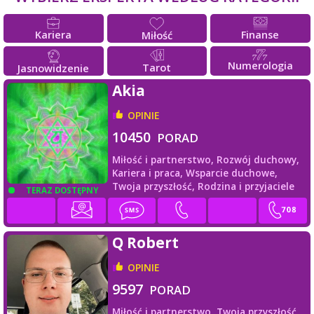
Kariera
Finanse
Miłość
Numerologia
Tarot
Jasnowidzenie
Akia
OPINIE
10450
PORAD
Miłość i partnerstwo,
Rozwój duchowy,
Kariera i praca,
Wsparcie duchowe,
Twoja przyszłość,
Rodzina i przyjaciele
TERAZ DOSTĘPNY
Q Robert
OPINIE
9597
PORAD
Miłość i partnerstwo,
Twoja przyszłość,