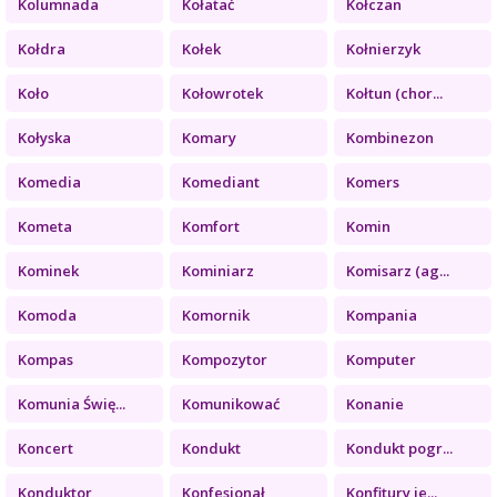
Kolumnada
Kołatać
Kołczan
Kołdra
Kołek
Kołnierzyk
Koło
Kołowrotek
Kołtun (chor...
Kołyska
Komary
Kombinezon
Komedia
Komediant
Komers
Kometa
Komfort
Komin
Kominek
Kominiarz
Komisarz (ag...
Komoda
Komornik
Kompania
Kompas
Kompozytor
Komputer
Komunia Świę...
Komunikować
Konanie
Koncert
Kondukt
Kondukt pogr...
Konduktor
Konfesjonał
Konfitury je...