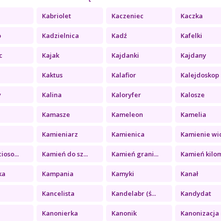
Kabriolet
Kaczeniec
Kaczka
o
Kadzielnica
Kadź
Kafelki
c
Kajak
Kajdanki
Kajdany
Kaktus
Kalafior
Kalejdoskop
y
Kalina
Kaloryfer
Kalosze
Kamasze
Kameleon
Kamelia
a
Kamieniarz
Kamienica
Kamienie wid
ioso...
Kamień do sz...
Kamień grani...
Kamień kilom
ka
Kampania
Kamyki
Kanał
Kancelista
Kandelabr (ś...
Kandydat
Kanonierka
Kanonik
Kanonizacja