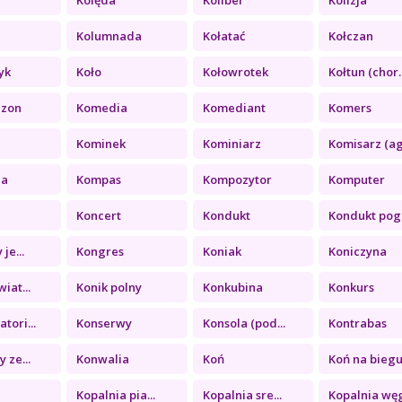
a
Kolumnada
Kołatać
Kołczan
yk
Koło
Kołowrotek
Kołtun (chor..
ezon
Komedia
Komediant
Komers
Kominek
Kominiarz
Komisarz (ag.
ia
Kompas
Kompozytor
Komputer
Koncert
Kondukt
Kondukt pogr
je...
Kongres
Koniak
Koniczyna
iat...
Konik polny
Konkubina
Konkurs
tori...
Konserwy
Konsola (pod...
Kontrabas
 ze...
Konwalia
Koń
Koń na biegu.
a
Kopalnia pia...
Kopalnia sre...
Kopalnia węg