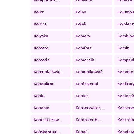
Kolor
Kolos
Kolumn
Kołdra
Kołek
Kołnierz
Kołyska
Komary
Kombin
Kometa
Komfort
Komin
Komoda
Komornik
Kompan
Komunia Świę...
Komunikować
Konanie
Konduktor
Konfesjonał
Konfitury 
Konie
Koniec
Koniec św
Konopie
Konserwator ...
Konserwa
Kontrakt zaw...
Kontroler bi...
Kontrolny
Końska stajn...
Kopać
Kopalni