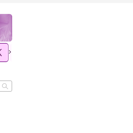
K
L
Ł
M
N
O
P