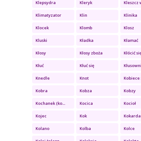
Klepsydra
Kleryk
Kleszcz w
Klimatyzator
Klin
Klinika
Klocek
Klomb
Klosz
Kluski
Kładka
Kłamać
Kłosy
Kłosy zboża
Kłócić si
Kłuć
Kłuć się
Kłusown
Knedle
Knot
Kobiece 
Kobra
Kobza
Kobzy
Kochanek (ko...
Kocica
Kocioł
Kojec
Kok
Kokarda
Kolano
Kolba
Kolce
Kolej żelazn...
Kolekcja
Kolekta