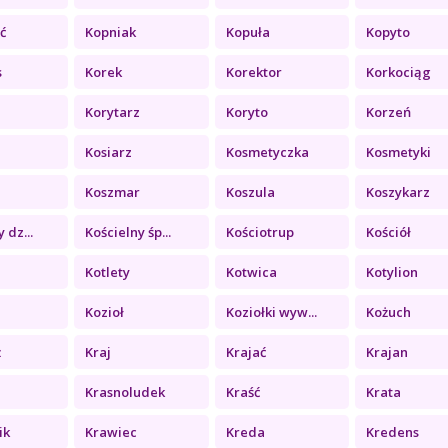
ć
Kopniak
Kopuła
Kopyto
s
Korek
Korektor
Korkociąg
Korytarz
Koryto
Korzeń
Kosiarz
Kosmetyczka
Kosmetyki
Koszmar
Koszula
Koszykarz
 dz...
Kościelny śp...
Kościotrup
Kościół
Kotlety
Kotwica
Kotylion
Kozioł
Koziołki wyw...
Kożuch
ż
Kraj
Krajać
Krajan
Krasnoludek
Kraść
Krata
ik
Krawiec
Kreda
Kredens