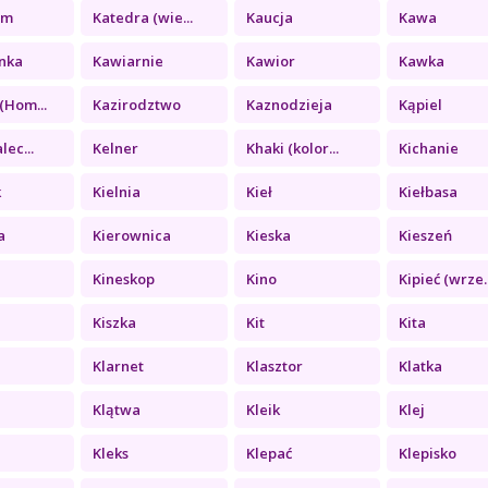
zm
Katedra (wie...
Kaucja
Kawa
nka
Kawiarnie
Kawior
Kawka
(Hom...
Kazirodztwo
Kaznodzieja
Kąpiel
lec...
Kelner
Khaki (kolor...
Kichanie
k
Kielnia
Kieł
Kiełbasa
a
Kierownica
Kieska
Kieszeń
Kineskop
Kino
Kipieć (wrze..
Kiszka
Kit
Kita
Klarnet
Klasztor
Klatka
Klątwa
Kleik
Klej
a
Kleks
Klepać
Klepisko