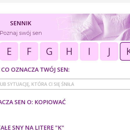
SENNIK
Poznaj swój sen
E
F
G
H
I
J
CO OZNACZA TWÓJ SEN:
CZA SEN O: KOPIOWAĆ
ŁE SNY NA LITERĘ "K"