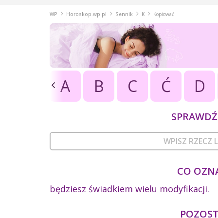
WP
Horoskop.wp.pl
Sennik
K
Kopiować
A
B
C
Ć
D
SPRAWDŹ 
CO OZNA
będziesz świadkiem wielu modyfikacji.
POZOSTA