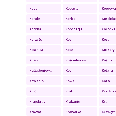
Koper
Koperta
Kopiowa
Korale
Korba
Kordela
Korona
Koronacja
Koronka
Korzyść
Kos
Kosa
Kostnica
Kosz
Koszary
Kości
Kościelna wi...
Kościelny
Kość słoniow...
Kot
Kotara
Kowadło
Kowal
Koza
Kpić
Krab
Kradzie
Krajobraz
Krakanie
Kran
Krawat
Krawatka
Krawężn