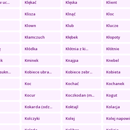
 uc...
Klękać
Klęska
Klient
Klisza
Klnąć
Kloc
Klown
Klub
Klucze
Kłamczuch
Kłębek
Kłopoty
ę
Kłódka
Kłótnia z ki...
Kłótnie
ik
Kminek
Knajpa
Knebel
sukn...
Kobiece ubra...
Kobiece zebr...
Kobieta
Koc
Kochać
Kochanek
Kocur
Koczkodan (m...
Kogut
Kokarda (odz...
Koktajl
Kolacja
Kolczyki
Kolej
Kolej napowi.
Kolęda
Koliber
Kolizja