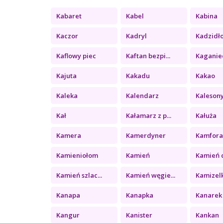
Kabaret
Kabel
Kabina
Kaczor
Kadryl
Kadzidł
Kaflowy piec
Kaftan bezpi...
Kaganie
Kajuta
Kakadu
Kakao
Kaleka
Kalendarz
Kaleson
Kał
Kałamarz z p...
Kałuża
Kamera
Kamerdyner
Kamfor
Kamieniołom
Kamień
Kamień c
Kamień szlac...
Kamień węgie...
Kamizel
Kanapa
Kanapka
Kanarek
Kangur
Kanister
Kankan