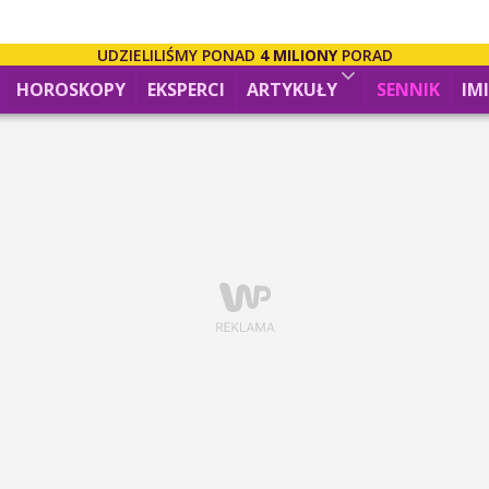
UDZIELILIŚMY PONAD
4 MILIONY
PORAD
HOROSKOPY
EKSPERCI
ARTYKUŁY
SENNIK
IM