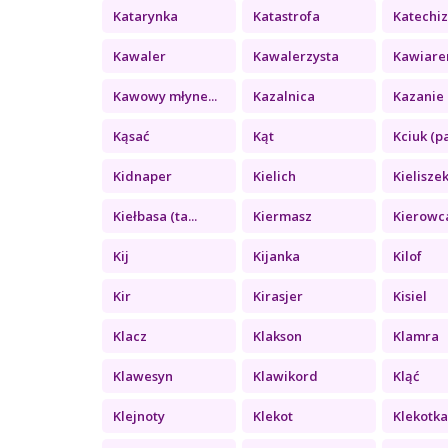
Katarynka
Katastrofa
Katechi
Kawaler
Kawalerzysta
Kawiare
Kawowy młyne...
Kazalnica
Kazanie 
Kąsać
Kąt
Kciuk (pa
Kidnaper
Kielich
Kielisze
Kiełbasa (ta...
Kiermasz
Kierowc
Kij
Kijanka
Kilof
Kir
Kirasjer
Kisiel
Klacz
Klakson
Klamra
Klawesyn
Klawikord
Kląć
Klejnoty
Klekot
Klekotk