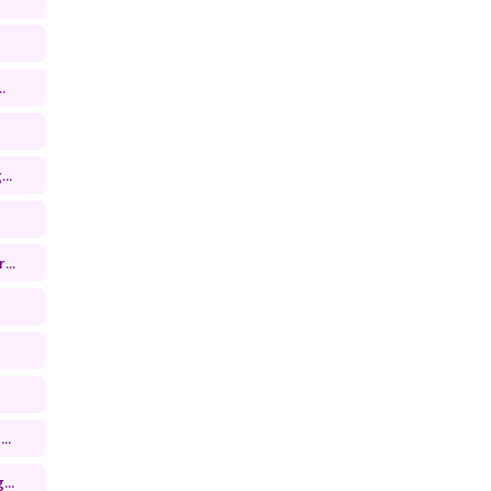
.
..
...
..
...