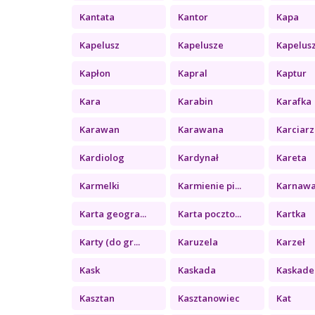
Kantata
Kantor
Kapa
Kapelusz
Kapelusze
Kapelus
Kapłon
Kapral
Kaptur
Kara
Karabin
Karafka
Karawan
Karawana
Karciarz
Kardiolog
Kardynał
Kareta
Karmelki
Karmienie pi...
Karnawa
Karta geogra...
Karta poczto...
Kartka
Karty (do gr...
Karuzela
Karzeł
Kask
Kaskada
Kaskade
Kasztan
Kasztanowiec
Kat