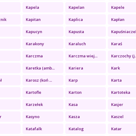
Kapela
Kapelan
Kapele
znik
Kapitan
Kaplica
Kapłan
Kapucyn
Kapusta
Kapuśniacze
Karakony
Karaluch
Karaś
Karczma
Karczma wiej...
Karczochy (j..
Karetka (amb...
Kariera
Kark
ł
Karosz (koń ...
Karp
Karta
Kartofle
Karton
Kartoteka
Karzełek
Kasa
Kasjer
r
Kasyno
Kasza
Kaszel
Katafalk
Katalog
Katar