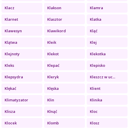
Klacz
Klakson
Klamra
Klarnet
Klasztor
Klatka
Klawesyn
Klawikord
Kląć
Klątwa
Kleik
Klej
Klejnoty
Klekot
Klekotka
Kleks
Klepać
Klepisko
Klepsydra
Kleryk
Kleszcz w uc...
Klękać
Klęska
Klient
Klimatyzator
Klin
Klinika
Klisza
Klnąć
Kloc
Klocek
Klomb
Klosz