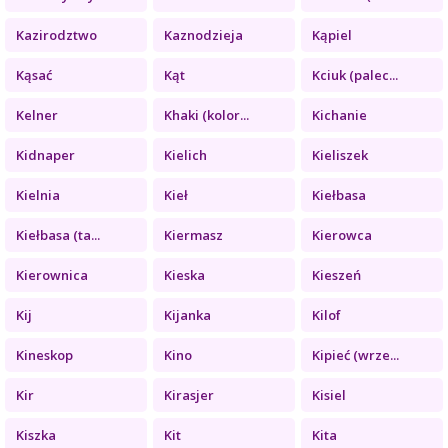
Kazirodztwo
Kaznodzieja
Kąpiel
Kąsać
Kąt
Kciuk (palec...
Kelner
Khaki (kolor...
Kichanie
Kidnaper
Kielich
Kieliszek
Kielnia
Kieł
Kiełbasa
Kiełbasa (ta...
Kiermasz
Kierowca
Kierownica
Kieska
Kieszeń
Kij
Kijanka
Kilof
Kineskop
Kino
Kipieć (wrze...
Kir
Kirasjer
Kisiel
Kiszka
Kit
Kita