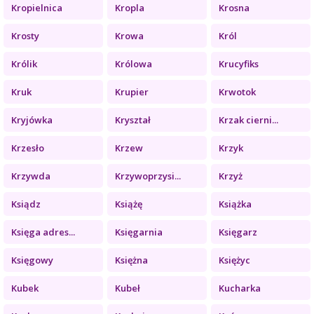
Kropielnica
Kropla
Krosna
Krosty
Krowa
Król
Królik
Królowa
Krucyfiks
Kruk
Krupier
Krwotok
Kryjówka
Kryształ
Krzak cierni...
Krzesło
Krzew
Krzyk
Krzywda
Krzywoprzysi...
Krzyż
Ksiądz
Książę
Książka
Księga adres...
Księgarnia
Księgarz
Księgowy
Księżna
Księżyc
Kubek
Kubeł
Kucharka