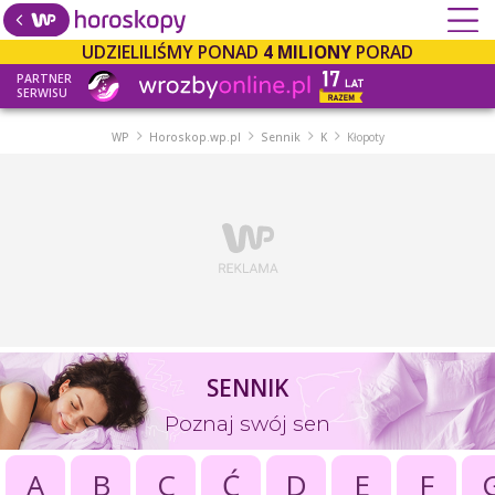
UDZIELILIŚMY PONAD
4 MILIONY
PORAD
PARTNER
SERWISU
WP
Horoskop.wp.pl
Sennik
K
Kłopoty
SENNIK
Poznaj swój sen
A
B
C
Ć
D
E
F