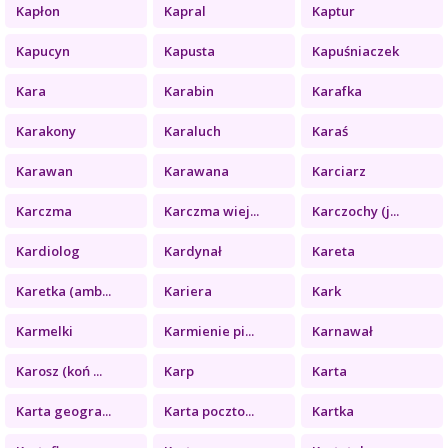
Kapłon
Kapral
Kaptur
Kapucyn
Kapusta
Kapuśniaczek
Kara
Karabin
Karafka
Karakony
Karaluch
Karaś
Karawan
Karawana
Karciarz
Karczma
Karczma wiej...
Karczochy (j...
Kardiolog
Kardynał
Kareta
Karetka (amb...
Kariera
Kark
Karmelki
Karmienie pi...
Karnawał
Karosz (koń ...
Karp
Karta
Karta geogra...
Karta poczto...
Kartka