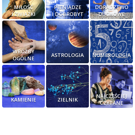
MIŁOŚĆ
PIENIĄDZE
DORADZTWO
I ZWIĄZKI
I DOBROBYT
DUCHOWE
WRÓŻBY
ASTROLOGIA
NUMEROLOGIA
OGÓLNE
NAJCZĘŚCIEJ
KAMIENIE
ZIELNIK
CZYTANE