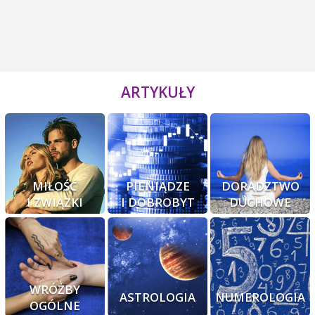
ARTYKUŁY
MIŁOŚĆ
PIENIĄDZE
DORADZTWO
I ZWIĄZKI
I DOBROBYT
DUCHOWE
WRÓŻBY
ASTROLOGIA
NUMEROLOGIA
OGÓLNE