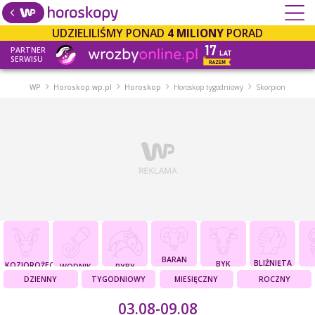
UDZIELILIŚMY PONAD
4 MILIONY
PORAD
PARTNER
SERWISU
WP
Horoskop.wp.pl
Horoskop
Horoskop tygodniowy
Skorpion
BARAN
BLIŹNIĘTA
BYK
KOZIOROŻEC
WODNIK
RYBY
DZIENNY
TYGODNIOWY
MIESIĘCZNY
ROCZNY
03.08-09.08