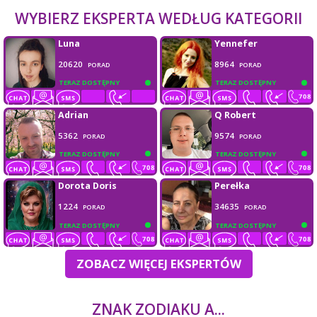
WYBIERZ EKSPERTA WEDŁUG KATEGORII
Luna
Yennefer
20620
8964
PORAD
PORAD
TERAZ DOSTĘPNY
TERAZ DOSTĘPNY
Adrian
Q Robert
5362
9574
PORAD
PORAD
TERAZ DOSTĘPNY
TERAZ DOSTĘPNY
Dorota Doris
Perełka
1224
34635
PORAD
PORAD
TERAZ DOSTĘPNY
TERAZ DOSTĘPNY
ZOBACZ WIĘCEJ EKSPERTÓW
ZNAK ZODIAKU A...