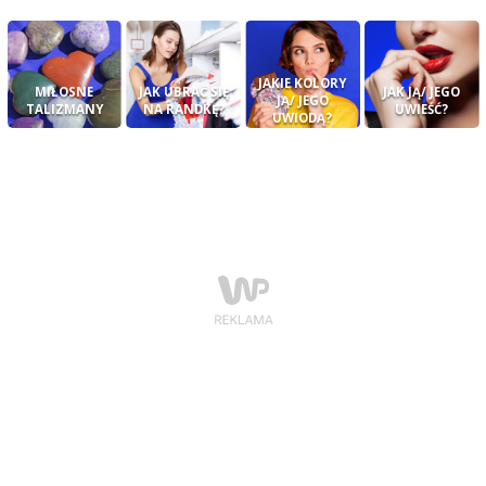
JAKIE KOLORY
MIŁOSNE
JAK UBRAĆ SIĘ
JAK JĄ/ JEGO
JĄ/ JEGO
TALIZMANY
NA RANDKĘ?
UWIEŚĆ?
UWIODĄ?