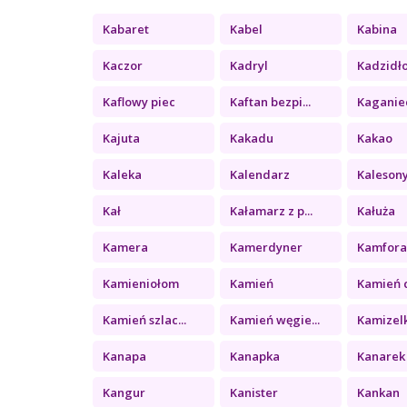
Kabaret
Kabel
Kabina
Kaczor
Kadryl
Kadzidł
Kaflowy piec
Kaftan bezpi...
Kaganie
Kajuta
Kakadu
Kakao
Kaleka
Kalendarz
Kaleson
Kał
Kałamarz z p...
Kałuża
Kamera
Kamerdyner
Kamfor
Kamieniołom
Kamień
Kamień c
Kamień szlac...
Kamień węgie...
Kamizel
Kanapa
Kanapka
Kanarek
Kangur
Kanister
Kankan