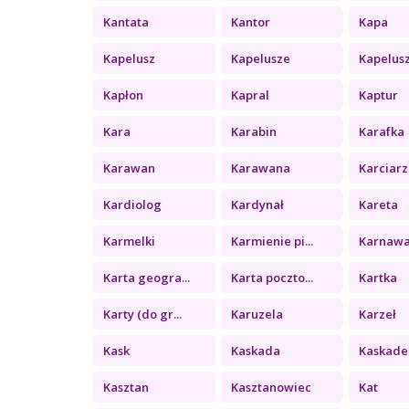
Kantata
Kantor
Kapa
Kapelusz
Kapelusze
Kapelus
Kapłon
Kapral
Kaptur
Kara
Karabin
Karafka
Karawan
Karawana
Karciarz
Kardiolog
Kardynał
Kareta
Karmelki
Karmienie pi...
Karnawa
Karta geogra...
Karta poczto...
Kartka
Karty (do gr...
Karuzela
Karzeł
Kask
Kaskada
Kaskade
Kasztan
Kasztanowiec
Kat