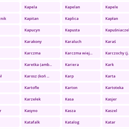
Kapela
Kapelan
Kapele
znik
Kapitan
Kaplica
Kapłan
Kapucyn
Kapusta
Kapuśniacze
Karakony
Karaluch
Karaś
Karczma
Karczma wiej...
Karczochy (j..
Karetka (amb...
Kariera
Kark
ł
Karosz (koń ...
Karp
Karta
Kartofle
Karton
Kartoteka
Karzełek
Kasa
Kasjer
r
Kasyno
Kasza
Kaszel
Katafalk
Katalog
Katar