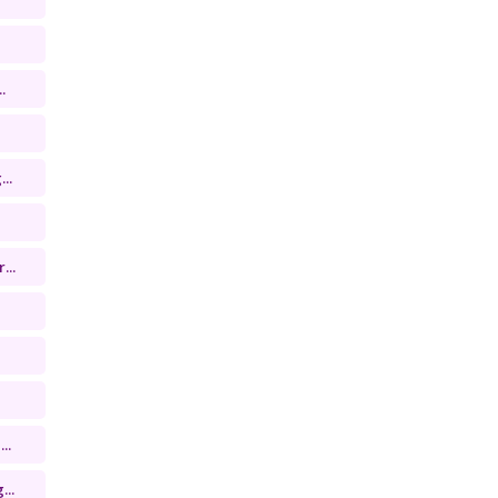
.
..
...
..
...