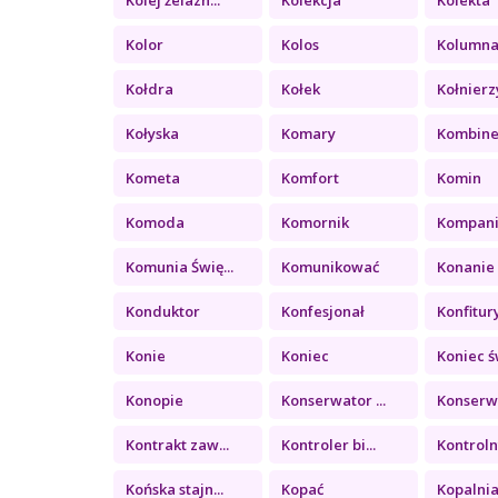
Kolor
Kolos
Kolumn
Kołdra
Kołek
Kołnierz
Kołyska
Komary
Kombin
Kometa
Komfort
Komin
Komoda
Komornik
Kompan
Komunia Świę...
Komunikować
Konanie
Konduktor
Konfesjonał
Konfitury 
Konie
Koniec
Koniec św
Konopie
Konserwator ...
Konserwa
Kontrakt zaw...
Kontroler bi...
Kontrolny
Końska stajn...
Kopać
Kopalni