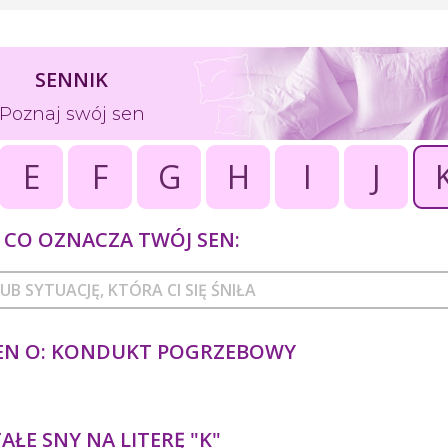
SENNIK
Poznaj swój sen
E
F
G
H
I
J
CO OZNACZA TWÓJ SEN:
EN O: KONDUKT POGRZEBOWY
ŁE SNY NA LITERĘ "K"