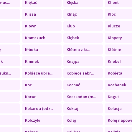
 uc...
Klękać
Klęska
Klient
Klisza
Klnąć
Kloc
Klown
Klub
Klucze
Kłamczuch
Kłębek
Kłopoty
ę
Kłódka
Kłótnia z ki...
Kłótnie
ik
Kminek
Knajpa
Knebel
sukn...
Kobiece ubra...
Kobiece zebr...
Kobieta
Koc
Kochać
Kochanek
Kocur
Koczkodan (m...
Kogut
Kokarda (odz...
Koktajl
Kolacja
Kolczyki
Kolej
Kolej napowi.
Kolęda
Koliber
Kolizja