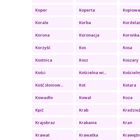
Koper
Koperta
Kopiowa
Korale
Korba
Kordela
Korona
Koronacja
Koronka
Korzyść
Kos
Kosa
Kostnica
Kosz
Koszary
Kości
Kościelna wi...
Kościelny
Kość słoniow...
Kot
Kotara
Kowadło
Kowal
Koza
Kpić
Krab
Kradzie
Krajobraz
Krakanie
Kran
Krawat
Krawatka
Krawężn