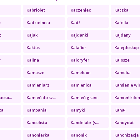
Kabriolet
Kaczeniec
Kaczka
o
Kadzielnica
Kadź
Kafelki
c
Kajak
Kajdanki
Kajdany
Kaktus
Kalafior
Kalejdoskop
y
Kalina
Kaloryfer
Kalosze
Kamasze
Kameleon
Kamelia
a
Kamieniarz
Kamienica
Kamienie wid
ioso...
Kamień do sz...
Kamień grani...
Kamień kilom
ka
Kampania
Kamyki
Kanał
Kancelista
Kandelabr (ś...
Kandydat
Kanonierka
Kanonik
Kanonizacja