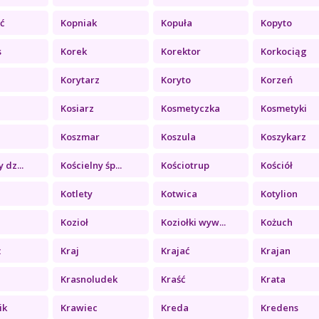
ć
Kopniak
Kopuła
Kopyto
s
Korek
Korektor
Korkociąg
Korytarz
Koryto
Korzeń
Kosiarz
Kosmetyczka
Kosmetyki
Koszmar
Koszula
Koszykarz
 dz...
Kościelny śp...
Kościotrup
Kościół
Kotlety
Kotwica
Kotylion
Kozioł
Koziołki wyw...
Kożuch
ż
Kraj
Krajać
Krajan
Krasnoludek
Kraść
Krata
ik
Krawiec
Kreda
Kredens