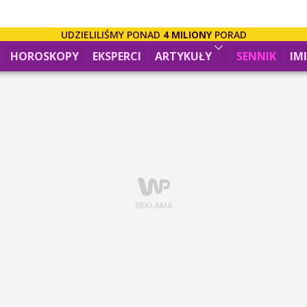
UDZIELILIŚMY PONAD
4 MILIONY
PORAD
HOROSKOPY
EKSPERCI
ARTYKUŁY
SENNIK
IM