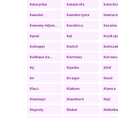
Katarynka
Katastrofa
Katechi
Kawaler
Kawalerzysta
Kawiare
Kawowy młyne...
Kazalnica
Kazanie 
Kąsać
Kąt
Kciuk (pa
Kidnaper
Kielich
Kielisze
Kiełbasa (ta...
Kiermasz
Kierowc
Kij
Kijanka
Kilof
Kir
Kirasjer
Kisiel
Klacz
Klakson
Klamra
Klawesyn
Klawikord
Kląć
Klejnoty
Klekot
Klekotk