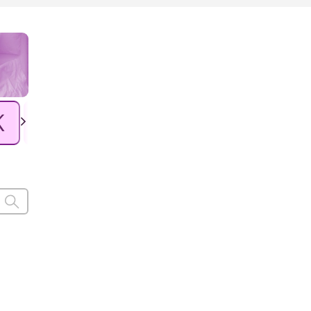
K
L
Ł
M
N
O
P