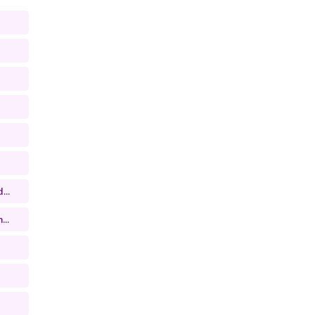
...
...