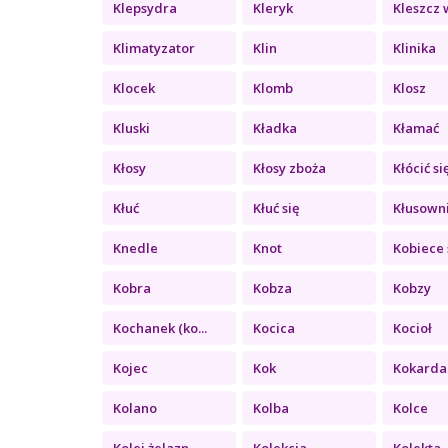
Klepsydra
Kleryk
Kleszcz w
Klimatyzator
Klin
Klinika
Klocek
Klomb
Klosz
Kluski
Kładka
Kłamać
Kłosy
Kłosy zboża
Kłócić si
Kłuć
Kłuć się
Kłusown
Knedle
Knot
Kobiece 
Kobra
Kobza
Kobzy
Kochanek (ko...
Kocica
Kocioł
Kojec
Kok
Kokarda
Kolano
Kolba
Kolce
Kolej żelazn...
Kolekcja
Kolekta