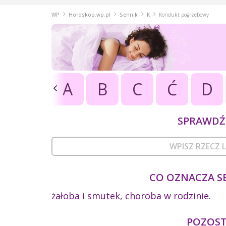
WP
Horoskop.wp.pl
Sennik
K
Kondukt pogrzebowy
A
B
C
Ć
D
SPRAWDŹ 
CO OZNACZA S
żałoba i smutek, choroba w rodzinie.
POZOSTA