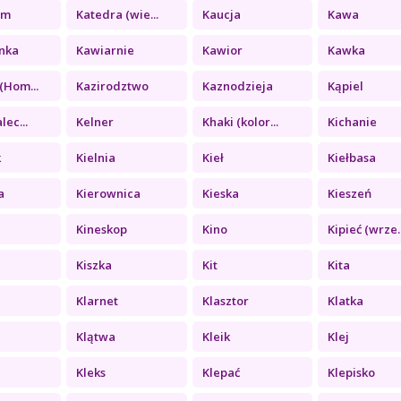
zm
Katedra (wie...
Kaucja
Kawa
nka
Kawiarnie
Kawior
Kawka
(Hom...
Kazirodztwo
Kaznodzieja
Kąpiel
lec...
Kelner
Khaki (kolor...
Kichanie
k
Kielnia
Kieł
Kiełbasa
a
Kierownica
Kieska
Kieszeń
Kineskop
Kino
Kipieć (wrze..
Kiszka
Kit
Kita
Klarnet
Klasztor
Klatka
Klątwa
Kleik
Klej
a
Kleks
Klepać
Klepisko