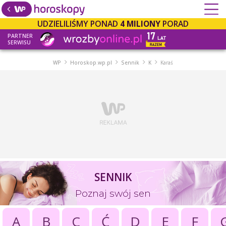
UDZIELILIŚMY PONAD
4 MILIONY
PORAD
PARTNER
SERWISU
WP
Horoskop.wp.pl
Sennik
K
Karaś
SENNIK
Poznaj swój sen
A
B
C
Ć
D
E
F