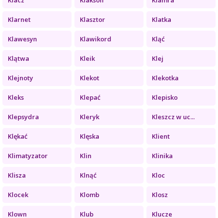
Klarnet
Klasztor
Klatka
Klawesyn
Klawikord
Kląć
Klątwa
Kleik
Klej
Klejnoty
Klekot
Klekotka
Kleks
Klepać
Klepisko
Klepsydra
Kleryk
Kleszcz w uc...
Klękać
Klęska
Klient
Klimatyzator
Klin
Klinika
Klisza
Klnąć
Kloc
Klocek
Klomb
Klosz
Klown
Klub
Klucze