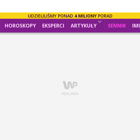
UDZIELILIŚMY PONAD
4 MILIONY
PORAD
HOROSKOPY
EKSPERCI
ARTYKUŁY
SENNIK
IM