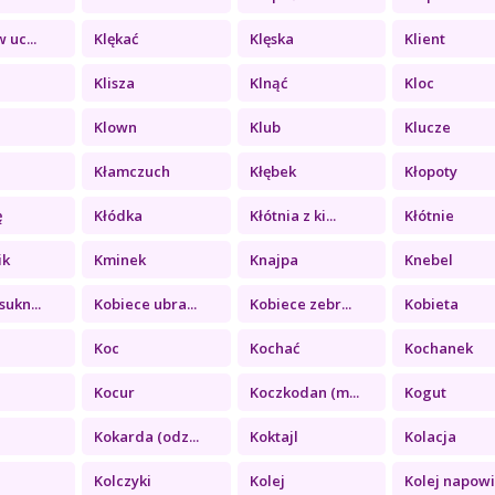
 uc...
Klękać
Klęska
Klient
Klisza
Klnąć
Kloc
Klown
Klub
Klucze
Kłamczuch
Kłębek
Kłopoty
ę
Kłódka
Kłótnia z ki...
Kłótnie
ik
Kminek
Knajpa
Knebel
sukn...
Kobiece ubra...
Kobiece zebr...
Kobieta
Koc
Kochać
Kochanek
Kocur
Koczkodan (m...
Kogut
Kokarda (odz...
Koktajl
Kolacja
Kolczyki
Kolej
Kolej napowi.