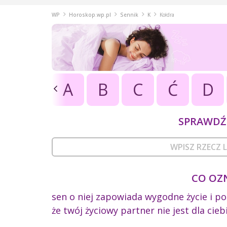
WP
Horoskop.wp.pl
Sennik
K
Kołdra
A
B
C
Ć
D
SPRAWDŹ 
CO OZ
sen o niej zapowiada wygodne życie i 
że twój życiowy partner nie jest dla cie