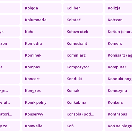
Kolęda
Koliber
Kolizja
a
Kolumnada
Kołatać
Kołczan
yk
Koło
Kołowrotek
Kołtun (chor..
ezon
Komedia
Komediant
Komers
Kominek
Kominiarz
Komisarz (ag.
ia
Kompas
Kompozytor
Komputer
Koncert
Kondukt
Kondukt pogr
je...
Kongres
Koniak
Koniczyna
iat...
Konik polny
Konkubina
Konkurs
tori...
Konserwy
Konsola (pod...
Kontrabas
 ze...
Konwalia
Koń
Koń na biegu.