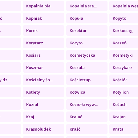
a
Kopalnia pia...
Kopalnia sre...
Kopalnia węg
ć
Kopniak
Kopuła
Kopyto
s
Korek
Korektor
Korkociąg
Korytarz
Koryto
Korzeń
Kosiarz
Kosmetyczka
Kosmetyki
Koszmar
Koszula
Koszykarz
 dz...
Kościelny śp...
Kościotrup
Kościół
Kotlety
Kotwica
Kotylion
Kozioł
Koziołki wyw...
Kożuch
ż
Kraj
Krajać
Krajan
Krasnoludek
Kraść
Krata