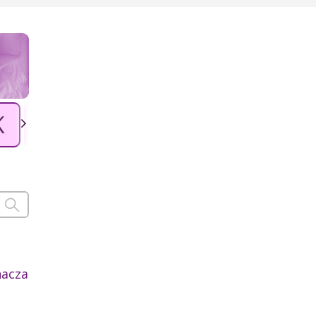
K
L
Ł
M
N
O
P
nacza