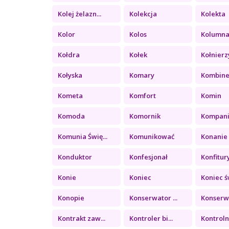
Kolej żelazn...
Kolekcja
Kolekta
Kolor
Kolos
Kolumn
Kołdra
Kołek
Kołnierz
Kołyska
Komary
Kombin
Kometa
Komfort
Komin
Komoda
Komornik
Kompan
Komunia Świę...
Komunikować
Konanie
Konduktor
Konfesjonał
Konfitury 
Konie
Koniec
Koniec św
Konopie
Konserwator ...
Konserwa
Kontrakt zaw...
Kontroler bi...
Kontrolny