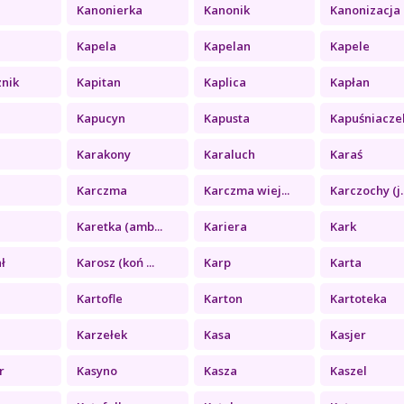
Kanonierka
Kanonik
Kanonizacja
Kapela
Kapelan
Kapele
znik
Kapitan
Kaplica
Kapłan
Kapucyn
Kapusta
Kapuśniacze
Karakony
Karaluch
Karaś
Karczma
Karczma wiej...
Karczochy (j..
Karetka (amb...
Kariera
Kark
ł
Karosz (koń ...
Karp
Karta
Kartofle
Karton
Kartoteka
Karzełek
Kasa
Kasjer
r
Kasyno
Kasza
Kaszel