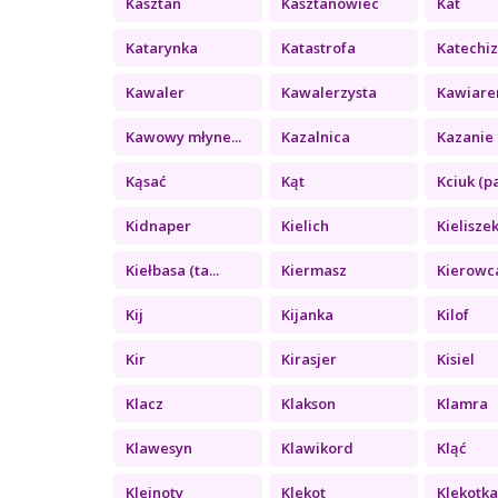
Kasztan
Kasztanowiec
Kat
Katarynka
Katastrofa
Katechi
Kawaler
Kawalerzysta
Kawiare
Kawowy młyne...
Kazalnica
Kazanie 
Kąsać
Kąt
Kciuk (pa
Kidnaper
Kielich
Kielisze
Kiełbasa (ta...
Kiermasz
Kierowc
Kij
Kijanka
Kilof
Kir
Kirasjer
Kisiel
Klacz
Klakson
Klamra
Klawesyn
Klawikord
Kląć
Klejnoty
Klekot
Klekotk