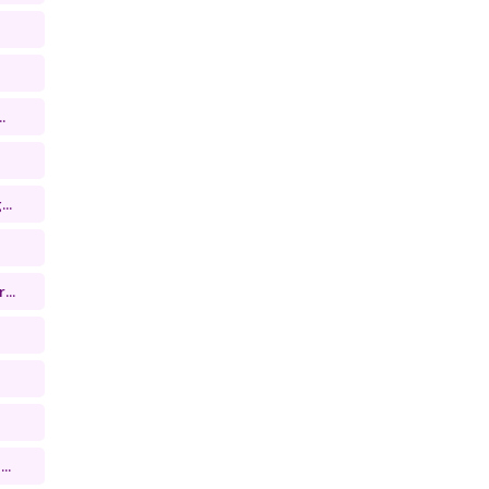
.
..
...
..