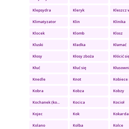
Klepsydra
Kleryk
Kleszcz w
Klimatyzator
Klin
Klinika
Klocek
Klomb
Klosz
Kluski
Kładka
Kłamać
Kłosy
Kłosy zboża
Kłócić si
Kłuć
Kłuć się
Kłusown
Knedle
Knot
Kobiece 
Kobra
Kobza
Kobzy
Kochanek (ko...
Kocica
Kocioł
Kojec
Kok
Kokarda
Kolano
Kolba
Kolce