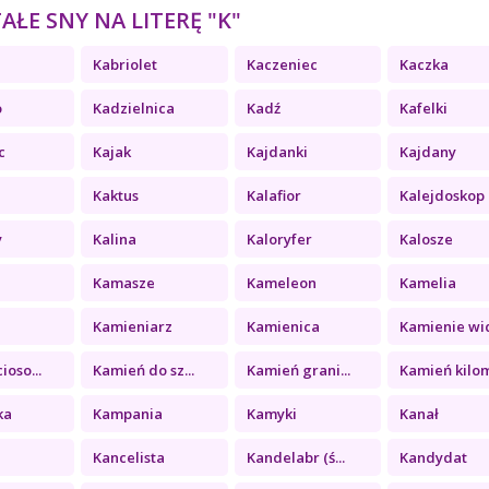
ŁE SNY NA LITERĘ "K"
Kabriolet
Kaczeniec
Kaczka
o
Kadzielnica
Kadź
Kafelki
c
Kajak
Kajdanki
Kajdany
Kaktus
Kalafior
Kalejdoskop
y
Kalina
Kaloryfer
Kalosze
Kamasze
Kameleon
Kamelia
a
Kamieniarz
Kamienica
Kamienie wid
ioso...
Kamień do sz...
Kamień grani...
Kamień kilom
ka
Kampania
Kamyki
Kanał
Kancelista
Kandelabr (ś...
Kandydat