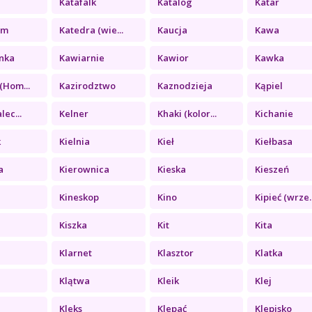
Katafalk
Katalog
Katar
zm
Katedra (wie...
Kaucja
Kawa
nka
Kawiarnie
Kawior
Kawka
(Hom...
Kazirodztwo
Kaznodzieja
Kąpiel
lec...
Kelner
Khaki (kolor...
Kichanie
k
Kielnia
Kieł
Kiełbasa
a
Kierownica
Kieska
Kieszeń
Kineskop
Kino
Kipieć (wrze..
Kiszka
Kit
Kita
Klarnet
Klasztor
Klatka
Klątwa
Kleik
Klej
a
Kleks
Klepać
Klepisko