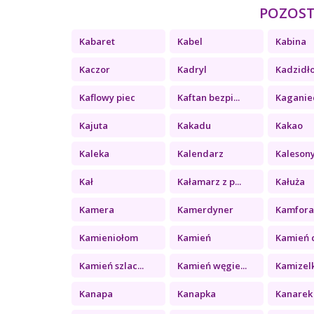
POZOSTA
Kabaret
Kabel
Kabina
Kaczor
Kadryl
Kadzidł
Kaflowy piec
Kaftan bezpi...
Kaganie
Kajuta
Kakadu
Kakao
Kaleka
Kalendarz
Kaleson
Kał
Kałamarz z p...
Kałuża
Kamera
Kamerdyner
Kamfor
Kamieniołom
Kamień
Kamień c
Kamień szlac...
Kamień węgie...
Kamizel
Kanapa
Kanapka
Kanarek