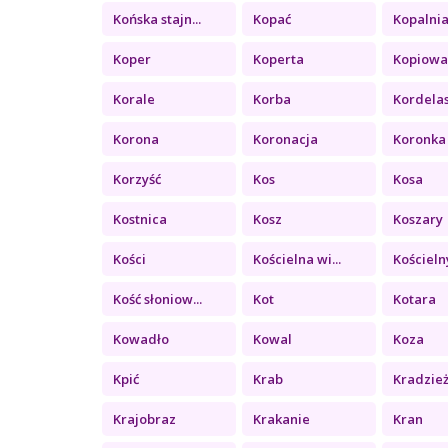
Końska stajn...
Kopać
Kopalni
Koper
Koperta
Kopiowa
Korale
Korba
Kordela
Korona
Koronacja
Koronka
Korzyść
Kos
Kosa
Kostnica
Kosz
Koszary
Kości
Kościelna wi...
Kościelny
Kość słoniow...
Kot
Kotara
Kowadło
Kowal
Koza
Kpić
Krab
Kradzie
Krajobraz
Krakanie
Kran