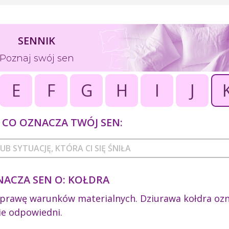
SENNIK
Poznaj swój sen
E
F
G
H
I
J
CO OZNACZA TWÓJ SEN:
NACZA SEN O: KOŁDRA
poprawę warunków materialnych. Dziurawa kołdra oz
bie odpowiedni.