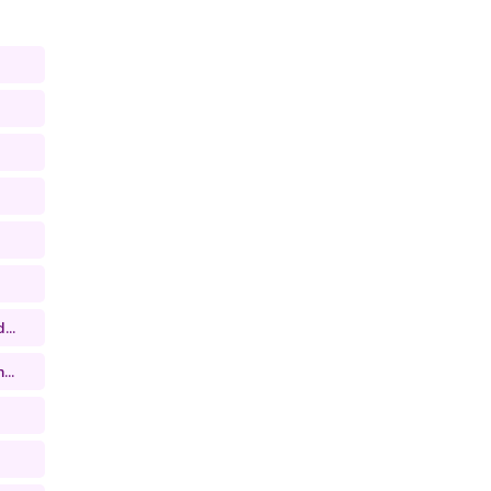
...
...