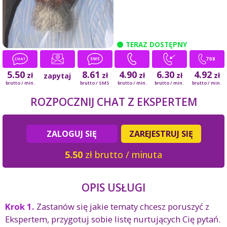
TERAZ DOSTĘPNY
5.50
8.61
4.90
6.30
4.92
zł
zł
zł
zł
zł
zapytaj
brutto / min.
brutto / SMS
brutto / min.
brutto / min.
brutto / min.
ROZPOCZNIJ CHAT Z EKSPERTEM
ZALOGUJ SIĘ
ZAREJESTRUJ SIĘ
5.50
zł brutto / minuta
OPIS USŁUGI
Krok 1.
Zastanów się jakie tematy chcesz poruszyć z
Ekspertem, przygotuj sobie listę nurtujących Cię pytań.