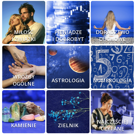
MIŁOŚĆ
PIENIĄDZE
DORADZTWO
I ZWIĄZKI
I DOBROBYT
DUCHOWE
WRÓŻBY
ASTROLOGIA
NUMEROLOGIA
OGÓLNE
NAJCZĘŚCIEJ
KAMIENIE
ZIELNIK
CZYTANE