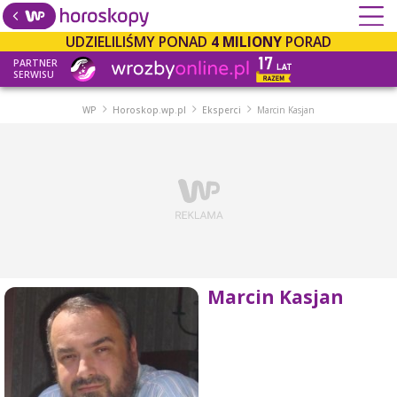
UDZIELILIŚMY PONAD
4 MILIONY
PORAD
PARTNER
SERWISU
WP
Horoskop.wp.pl
Eksperci
Marcin Kasjan
Marcin Kasjan