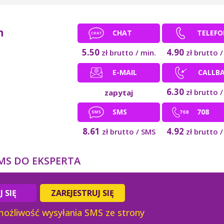
n
CHAT
TELEFO
5.50
4.90
zł
brutto / min.
zł
brutto /
E-MAIL
CALLB
6.30
zł
brutto /
zapytaj
SMS
708
8.61
4.92
zł
brutto / SMS
zł
brutto /
MS DO EKSPERTA
 SIĘ
ZAREJESTRUJ SIĘ
ożliwość wysyłania SMS ze strony