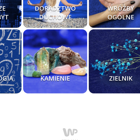
ZE
DORADZTWO
WRÓŻBY
BYT
DUCHOWE
OGÓLNE
OGIA
KAMIENIE
ZIELNIK