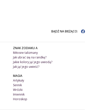
BĄDŹ NA BIEŻĄCO:
ZNAK ZODIAKU A
Miłosne talizmany
Jak ubrać się na randkę?
Jakie kolory ją/ jego uwiodą?
Jak ją/ jego uwieść?
MAGIA
Artykuły
Sennik
Wróżki
Imiennik
Horoskop