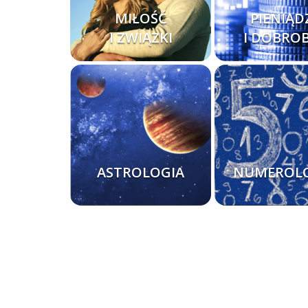
MIŁOŚĆ
PIENIĄD
I ZWIĄZKI
I DOBRO
ASTROLOGIA
NUMEROL