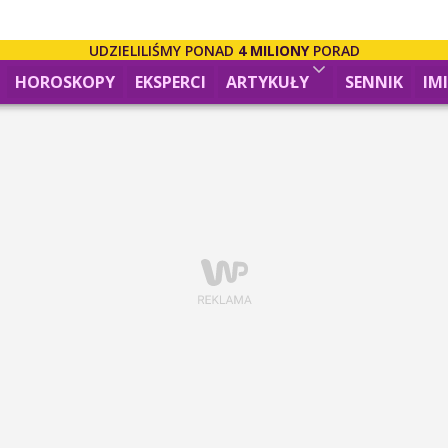
UDZIELILIŚMY PONAD
4 MILIONY
PORAD
HOROSKOPY
EKSPERCI
ARTYKUŁY
SENNIK
IM