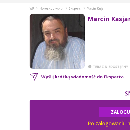
WP
Horoskop.wp.pl
Eksperci
Marcin Kasjan
Marcin Kasja
TERAZ NIEDOSTĘPNY
Wyślij krótką wiadomość do Eksperta
S
ZALOGUJ
Po zalogowaniu m