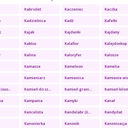
Kabriolet
Kaczeniec
Kaczka
o
Kadzielnica
Kadź
Kafelki
c
Kajak
Kajdanki
Kajdany
Kaktus
Kalafior
Kalejdoskop
y
Kalina
Kaloryfer
Kalosze
Kamasze
Kameleon
Kamelia
a
Kamieniarz
Kamienica
Kamienie wid
ioso...
Kamień do sz...
Kamień grani...
Kamień kilom
ka
Kampania
Kamyki
Kanał
Kancelista
Kandelabr (ś...
Kandydat
Kanonierka
Kanonik
Kanonizacja