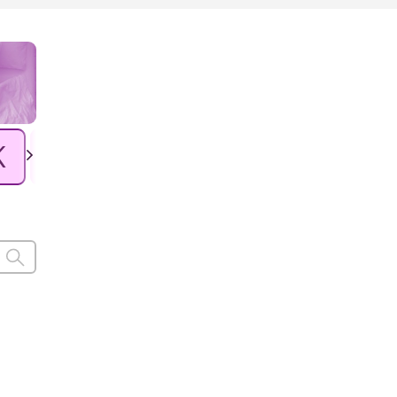
K
L
Ł
M
N
O
P