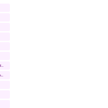
...
...