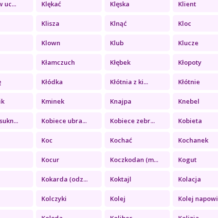
 uc...
Klękać
Klęska
Klient
Klisza
Klnąć
Kloc
Klown
Klub
Klucze
Kłamczuch
Kłębek
Kłopoty
ę
Kłódka
Kłótnia z ki...
Kłótnie
ik
Kminek
Knajpa
Knebel
sukn...
Kobiece ubra...
Kobiece zebr...
Kobieta
Koc
Kochać
Kochanek
Kocur
Koczkodan (m...
Kogut
Kokarda (odz...
Koktajl
Kolacja
Kolczyki
Kolej
Kolej napowi.
Kolęda
Koliber
Kolizja