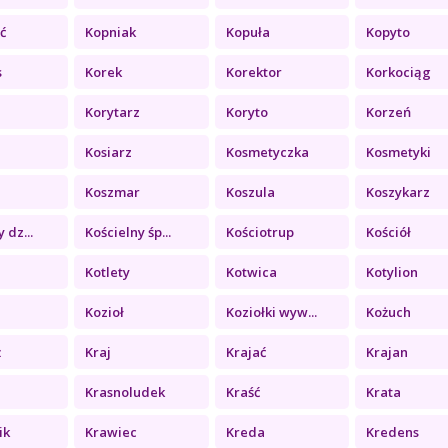
ć
Kopniak
Kopuła
Kopyto
s
Korek
Korektor
Korkociąg
Korytarz
Koryto
Korzeń
Kosiarz
Kosmetyczka
Kosmetyki
Koszmar
Koszula
Koszykarz
 dz...
Kościelny śp...
Kościotrup
Kościół
Kotlety
Kotwica
Kotylion
Kozioł
Koziołki wyw...
Kożuch
ż
Kraj
Krajać
Krajan
Krasnoludek
Kraść
Krata
ik
Krawiec
Kreda
Kredens