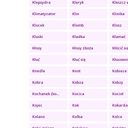
Klepsydra
Kleryk
Kleszcz w
Klimatyzator
Klin
Klinika
Klocek
Klomb
Klosz
Kluski
Kładka
Kłamać
Kłosy
Kłosy zboża
Kłócić si
Kłuć
Kłuć się
Kłusown
Knedle
Knot
Kobiece 
Kobra
Kobza
Kobzy
Kochanek (ko...
Kocica
Kocioł
Kojec
Kok
Kokarda
Kolano
Kolba
Kolce
Kolej żelazn...
Kolekcja
Kolekta