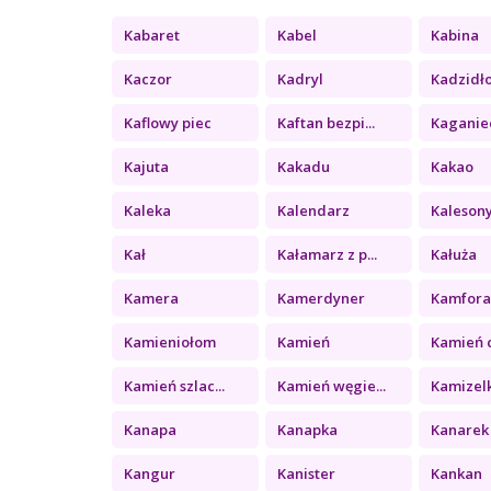
Kabaret
Kabel
Kabina
Kaczor
Kadryl
Kadzidł
Kaflowy piec
Kaftan bezpi...
Kaganie
Kajuta
Kakadu
Kakao
Kaleka
Kalendarz
Kaleson
Kał
Kałamarz z p...
Kałuża
Kamera
Kamerdyner
Kamfor
Kamieniołom
Kamień
Kamień c
Kamień szlac...
Kamień węgie...
Kamizel
Kanapa
Kanapka
Kanarek
Kangur
Kanister
Kankan