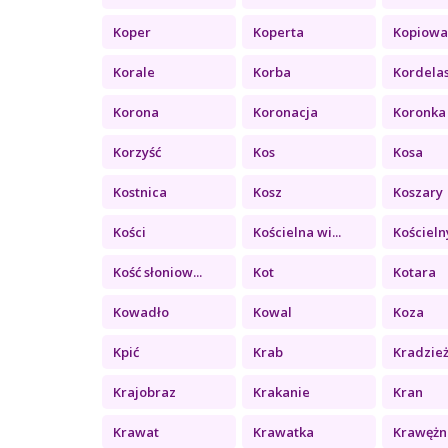
Koper
Koperta
Kopiowa
Korale
Korba
Kordela
Korona
Koronacja
Koronka
Korzyść
Kos
Kosa
Kostnica
Kosz
Koszary
Kości
Kościelna wi...
Kościelny
Kość słoniow...
Kot
Kotara
Kowadło
Kowal
Koza
Kpić
Krab
Kradzie
Krajobraz
Krakanie
Kran
Krawat
Krawatka
Krawężn