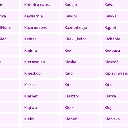
zm
Katedra (wie...
Kaucja
Kawa
nka
Kawiarnie
Kawior
Kawka
(Hom...
Kazirodztwo
Kaznodzieja
Kąpiel
lec...
Kelner
Khaki (kolor...
Kichanie
k
Kielnia
Kieł
Kiełbasa
a
Kierownica
Kieska
Kieszeń
Kineskop
Kino
Kipieć (wrze..
Kiszka
Kit
Kita
Klarnet
Klasztor
Klatka
Klątwa
Kleik
Klej
a
Kleks
Klepać
Klepisko