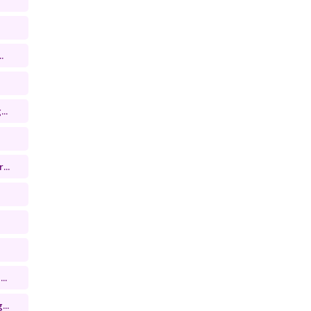
.
..
...
..
...