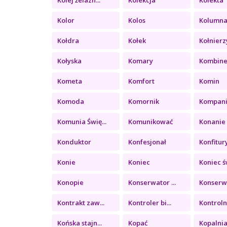
Kolor
Kolos
Kolumn
Kołdra
Kołek
Kołnierz
Kołyska
Komary
Kombin
Kometa
Komfort
Komin
Komoda
Komornik
Kompan
Komunia Świę...
Komunikować
Konanie
Konduktor
Konfesjonał
Konfitury 
Konie
Koniec
Koniec św
Konopie
Konserwator ...
Konserwa
Kontrakt zaw...
Kontroler bi...
Kontrolny
Końska stajn...
Kopać
Kopalni