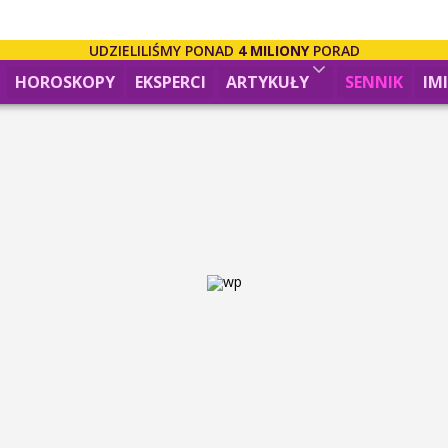
UDZIELILIŚMY PONAD
4 MILIONY
PORAD
HOROSKOPY
EKSPERCI
ARTYKUŁY
SENNIK
IM