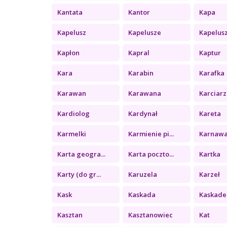
Kantata
Kantor
Kapa
Kapelusz
Kapelusze
Kapelus
Kapłon
Kapral
Kaptur
Kara
Karabin
Karafka
Karawan
Karawana
Karciarz
Kardiolog
Kardynał
Kareta
Karmelki
Karmienie pi...
Karnawa
Karta geogra...
Karta poczto...
Kartka
Karty (do gr...
Karuzela
Karzeł
Kask
Kaskada
Kaskade
Kasztan
Kasztanowiec
Kat