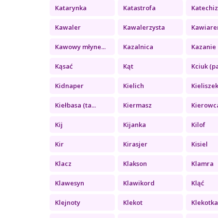
Katarynka
Katastrofa
Katechi
Kawaler
Kawalerzysta
Kawiare
Kawowy młyne...
Kazalnica
Kazanie 
Kąsać
Kąt
Kciuk (pa
Kidnaper
Kielich
Kielisze
Kiełbasa (ta...
Kiermasz
Kierowc
Kij
Kijanka
Kilof
Kir
Kirasjer
Kisiel
Klacz
Klakson
Klamra
Klawesyn
Klawikord
Kląć
Klejnoty
Klekot
Klekotk