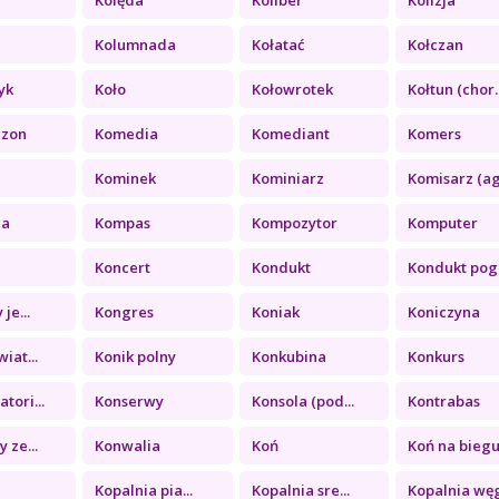
a
Kolumnada
Kołatać
Kołczan
yk
Koło
Kołowrotek
Kołtun (chor..
ezon
Komedia
Komediant
Komers
Kominek
Kominiarz
Komisarz (ag.
ia
Kompas
Kompozytor
Komputer
Koncert
Kondukt
Kondukt pogr
je...
Kongres
Koniak
Koniczyna
iat...
Konik polny
Konkubina
Konkurs
tori...
Konserwy
Konsola (pod...
Kontrabas
 ze...
Konwalia
Koń
Koń na biegu.
a
Kopalnia pia...
Kopalnia sre...
Kopalnia węg