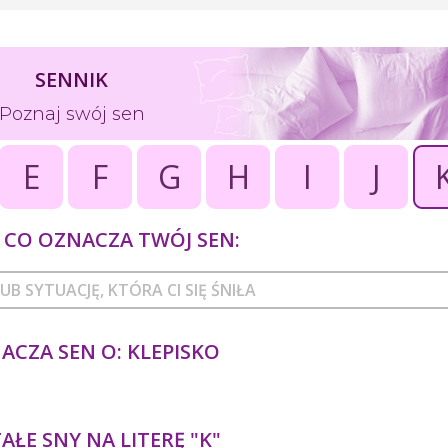
SENNIK
Poznaj swój sen
E
F
G
H
I
J
CO OZNACZA TWÓJ SEN:
ACZA SEN O: KLEPISKO
ŁE SNY NA LITERĘ "K"