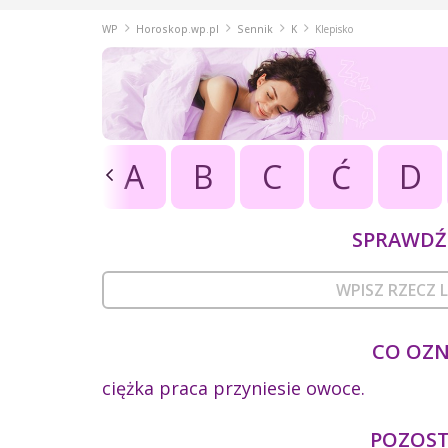
WP
Horoskop.wp.pl
Sennik
K
Klepisko
A
B
C
Ć
D
SPRAWDŹ 
CO OZN
ciężka praca przyniesie owoce.
POZOSTA