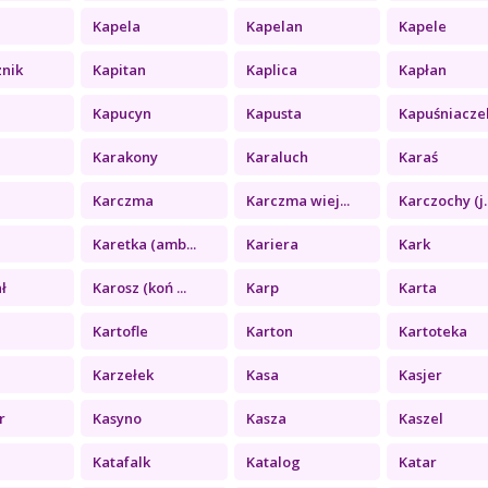
Kapela
Kapelan
Kapele
znik
Kapitan
Kaplica
Kapłan
Kapucyn
Kapusta
Kapuśniacze
Karakony
Karaluch
Karaś
Karczma
Karczma wiej...
Karczochy (j..
Karetka (amb...
Kariera
Kark
ł
Karosz (koń ...
Karp
Karta
Kartofle
Karton
Kartoteka
Karzełek
Kasa
Kasjer
r
Kasyno
Kasza
Kaszel
Katafalk
Katalog
Katar