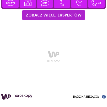
ZOBACZ WIĘCEJ EKSPERTÓW
BĄDŹ NA BIEŻĄCO: