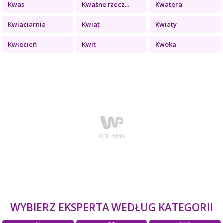
Kwas
Kwaśne rzecz...
Kwatera
Kwiaciarnia
Kwiat
Kwiaty
Kwiecień
Kwit
Kwoka
WYBIERZ EKSPERTA WEDŁUG KATEGORII