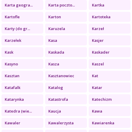
Karta geogra...
Karta poczto...
Kartka
Kartofle
Karton
Kartoteka
Karty (do gr...
Karuzela
Karzeł
Karzełek
Kasa
Kasjer
Kask
Kaskada
Kaskader
Kasyno
Kasza
Kaszel
Kasztan
Kasztanowiec
Kat
Katafalk
Katalog
Katar
Katarynka
Katastrofa
Katechizm
Katedra (wie...
Kaucja
Kawa
Kawaler
Kawalerzysta
Kawiarenka