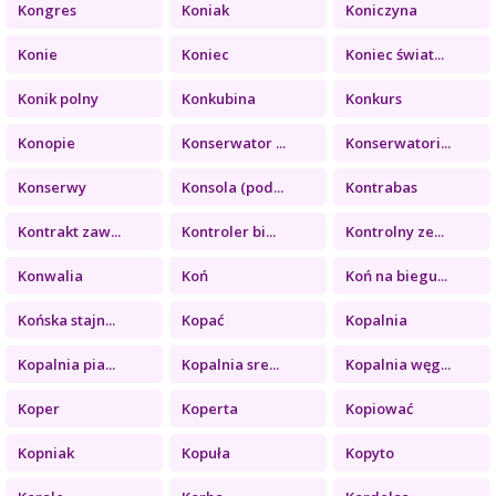
Kongres
Koniak
Koniczyna
Konie
Koniec
Koniec świat...
Konik polny
Konkubina
Konkurs
Konopie
Konserwator ...
Konserwatori...
Konserwy
Konsola (pod...
Kontrabas
Kontrakt zaw...
Kontroler bi...
Kontrolny ze...
Konwalia
Koń
Koń na biegu...
Końska stajn...
Kopać
Kopalnia
Kopalnia pia...
Kopalnia sre...
Kopalnia węg...
Koper
Koperta
Kopiować
Kopniak
Kopuła
Kopyto