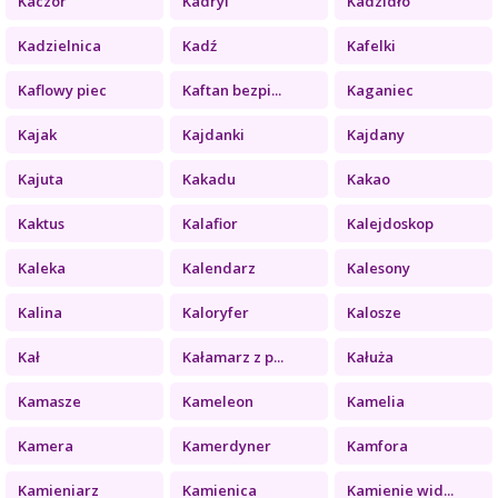
Kaczor
Kadryl
Kadzidło
Kadzielnica
Kadź
Kafelki
Kaflowy piec
Kaftan bezpi...
Kaganiec
Kajak
Kajdanki
Kajdany
Kajuta
Kakadu
Kakao
Kaktus
Kalafior
Kalejdoskop
Kaleka
Kalendarz
Kalesony
Kalina
Kaloryfer
Kalosze
Kał
Kałamarz z p...
Kałuża
Kamasze
Kameleon
Kamelia
Kamera
Kamerdyner
Kamfora
Kamieniarz
Kamienica
Kamienie wid...