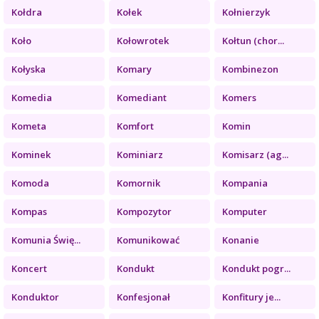
Kołdra
Kołek
Kołnierzyk
Koło
Kołowrotek
Kołtun (chor...
Kołyska
Komary
Kombinezon
Komedia
Komediant
Komers
Kometa
Komfort
Komin
Kominek
Kominiarz
Komisarz (ag...
Komoda
Komornik
Kompania
Kompas
Kompozytor
Komputer
Komunia Świę...
Komunikować
Konanie
Koncert
Kondukt
Kondukt pogr...
Konduktor
Konfesjonał
Konfitury je...