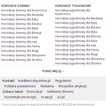
HOROSKOP DZIENNY
HOROSKOP TYGODNIOWY
Horoskop dzienny dla Koziorożca
Horoskop tygodniowy dla
Koziorożca
Horoskop dzienny dla Wodnika
Horoskop tygodniowy dla Wodnika
Horoskop dzienny dla Ryby
Horoskop tygodniowy dla Ryby
Horoskop dzienny dla Barana
Horoskop tygodniowy dla Barana
Horoskop dzienny dla Byka
Horoskop tygodniowy dla Byka
Horoskop dzienny dla Bliźniąt
Horoskop tygodniowy dla Bliźniąt
Horoskop dzienny dla Raka
Horoskop tygodniowy dla Raka
Horoskop dzienny dla Lwa
Horoskop tygodniowy dla Lwa
Horoskop dzienny dla Panny
Horoskop tygodniowy dla Panny
Horoskop dzienny dla Wagi
Horoskop tygodniowy dla Wagi
Horoskop dzienny dla Skorpiona
Horoskop tygodniowy dla Skorpiona
Horoskop dzienny dla Strzelca
Horoskop tygodniowy dla Strzelca
POKAŻ WIĘCEJ
ARTYKUŁY
ZNAK ZODIAKU A
Miłość i związki
Miłosne talizmany
Kontakt:
bok@wrozbyonline.pl
Regulamin
Pieniądze i dobrobyt
Jak ubrać się na randkę?
Doradztwo duchowe
Jakie kolory ją/ jego uwiodą?
Polityka prywatności
Reklama
Wszystkie artykuły
Wróżby ogólne
Jak ją/ jego uwieść?
Zobacz także:
Domodi.pl
Kafeteria (forum)
Astrologia
Kosmetyki (recenzje)
tv.wp.pl
o2.pl
MAGIA
Numerologia
Artykuły
Kamienie
Treści oraz usługi dostarcza wrozbyonline.pl © 2026 wrozbyonline.pl