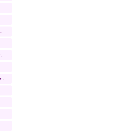
.
..
...
..