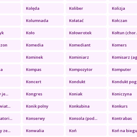
Kolęda
Koliber
Kolizja
a
Kolumnada
Kołatać
Kołczan
yk
Koło
Kołowrotek
Kołtun (chor..
ezon
Komedia
Komediant
Komers
Kominek
Kominiarz
Komisarz (ag.
ia
Kompas
Kompozytor
Komputer
Koncert
Kondukt
Kondukt pogr
je...
Kongres
Koniak
Koniczyna
iat...
Konik polny
Konkubina
Konkurs
tori...
Konserwy
Konsola (pod...
Kontrabas
 ze...
Konwalia
Koń
Koń na biegu.