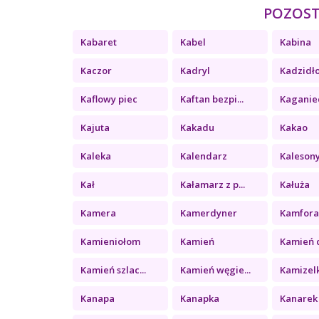
POZOSTA
Kabaret
Kabel
Kabina
Kaczor
Kadryl
Kadzidł
Kaflowy piec
Kaftan bezpi...
Kaganie
Kajuta
Kakadu
Kakao
Kaleka
Kalendarz
Kaleson
Kał
Kałamarz z p...
Kałuża
Kamera
Kamerdyner
Kamfor
Kamieniołom
Kamień
Kamień c
Kamień szlac...
Kamień węgie...
Kamizel
Kanapa
Kanapka
Kanarek