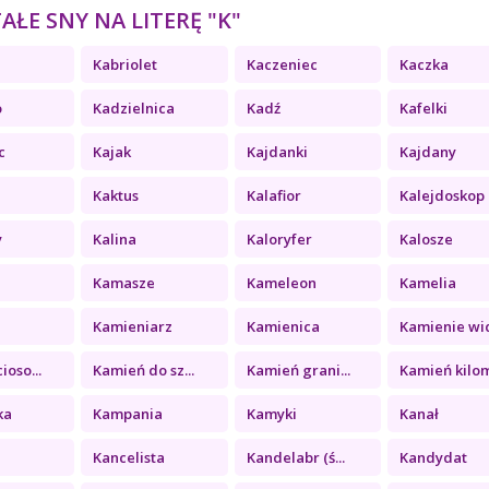
ŁE SNY NA LITERĘ "K"
Kabriolet
Kaczeniec
Kaczka
o
Kadzielnica
Kadź
Kafelki
c
Kajak
Kajdanki
Kajdany
Kaktus
Kalafior
Kalejdoskop
y
Kalina
Kaloryfer
Kalosze
Kamasze
Kameleon
Kamelia
a
Kamieniarz
Kamienica
Kamienie wid
ioso...
Kamień do sz...
Kamień grani...
Kamień kilom
ka
Kampania
Kamyki
Kanał
Kancelista
Kandelabr (ś...
Kandydat