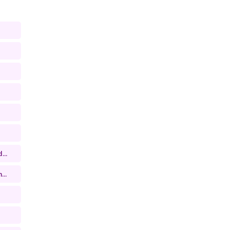
...
...