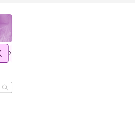
K
L
Ł
M
N
O
P