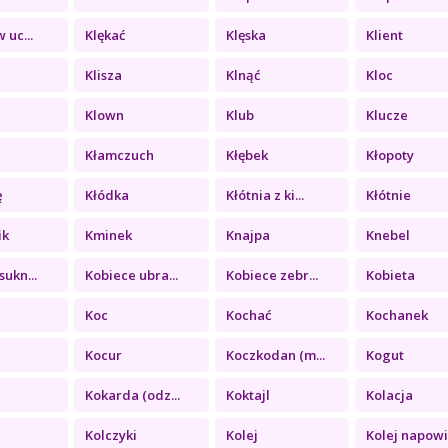
 uc...
Klękać
Klęska
Klient
Klisza
Klnąć
Kloc
Klown
Klub
Klucze
Kłamczuch
Kłębek
Kłopoty
ę
Kłódka
Kłótnia z ki...
Kłótnie
ik
Kminek
Knajpa
Knebel
sukn...
Kobiece ubra...
Kobiece zebr...
Kobieta
Koc
Kochać
Kochanek
Kocur
Koczkodan (m...
Kogut
Kokarda (odz...
Koktajl
Kolacja
Kolczyki
Kolej
Kolej napowi.