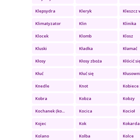
Klepsydra
Kleryk
Kleszcz w
Klimatyzator
Klin
Klinika
Klocek
Klomb
Klosz
Kluski
Kładka
Kłamać
Kłosy
Kłosy zboża
Kłócić si
Kłuć
Kłuć się
Kłusown
Knedle
Knot
Kobiece 
Kobra
Kobza
Kobzy
Kochanek (ko...
Kocica
Kocioł
Kojec
Kok
Kokarda
Kolano
Kolba
Kolce