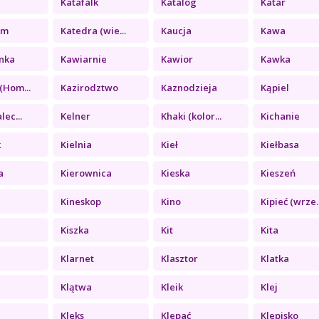
Katafalk
Katalog
Katar
zm
Katedra (wie...
Kaucja
Kawa
nka
Kawiarnie
Kawior
Kawka
(Hom...
Kazirodztwo
Kaznodzieja
Kąpiel
lec...
Kelner
Khaki (kolor...
Kichanie
k
Kielnia
Kieł
Kiełbasa
a
Kierownica
Kieska
Kieszeń
Kineskop
Kino
Kipieć (wrze..
Kiszka
Kit
Kita
Klarnet
Klasztor
Klatka
Klątwa
Kleik
Klej
a
Kleks
Klepać
Klepisko