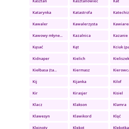
Kasztan
Kasztanowiec
Kat
Katarynka
Katastrofa
Katechi
Kawaler
Kawalerzysta
Kawiare
Kawowy młyne...
Kazalnica
Kazanie 
Kąsać
Kąt
Kciuk (pa
Kidnaper
Kielich
Kielisze
Kiełbasa (ta...
Kiermasz
Kierowc
Kij
Kijanka
Kilof
Kir
Kirasjer
Kisiel
Klacz
Klakson
Klamra
Klawesyn
Klawikord
Kląć
Klejnoty
Klekot
Klekotk