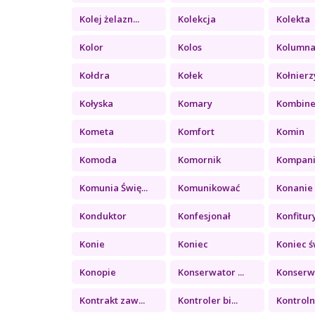
Kolej żelazn...
Kolekcja
Kolekta
Kolor
Kolos
Kolumn
Kołdra
Kołek
Kołnierz
Kołyska
Komary
Kombin
Kometa
Komfort
Komin
Komoda
Komornik
Kompan
Komunia Świę...
Komunikować
Konanie
Konduktor
Konfesjonał
Konfitury 
Konie
Koniec
Koniec św
Konopie
Konserwator ...
Konserwa
Kontrakt zaw...
Kontroler bi...
Kontrolny