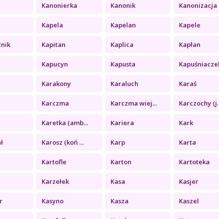
Kanonierka
Kanonik
Kanonizacja
Kapela
Kapelan
Kapele
znik
Kapitan
Kaplica
Kapłan
Kapucyn
Kapusta
Kapuśniacze
Karakony
Karaluch
Karaś
Karczma
Karczma wiej...
Karczochy (j..
Karetka (amb...
Kariera
Kark
ł
Karosz (koń ...
Karp
Karta
Kartofle
Karton
Kartoteka
Karzełek
Kasa
Kasjer
r
Kasyno
Kasza
Kaszel