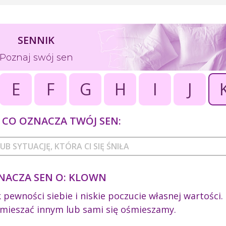
SENNIK
Poznaj swój sen
E
F
G
H
I
J
CO OZNACZA TWÓJ SEN:
NACZA SEN O: KLOWN
ewności siebie i niskie poczucie własnej wartości.
śmieszać innym lub sami się ośmieszamy.