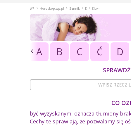
WP
Horoskop.wp.pl
Sennik
K
Klown
A
B
C
Ć
D
SPRAWDŹ 
CO OZ
być wyzyskanym, oznacza tłumiony brak p
Cechy te sprawiają, że pozwalamy się o