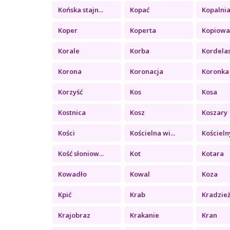
Końska stajn...
Kopać
Kopalni
Koper
Koperta
Kopiowa
Korale
Korba
Kordela
Korona
Koronacja
Koronka
Korzyść
Kos
Kosa
Kostnica
Kosz
Koszary
Kości
Kościelna wi...
Kościelny
Kość słoniow...
Kot
Kotara
Kowadło
Kowal
Koza
Kpić
Krab
Kradzie
Krajobraz
Krakanie
Kran