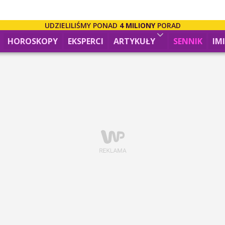
UDZIELILIŚMY PONAD
4 MILIONY
PORAD
HOROSKOPY
EKSPERCI
ARTYKUŁY
SENNIK
IM