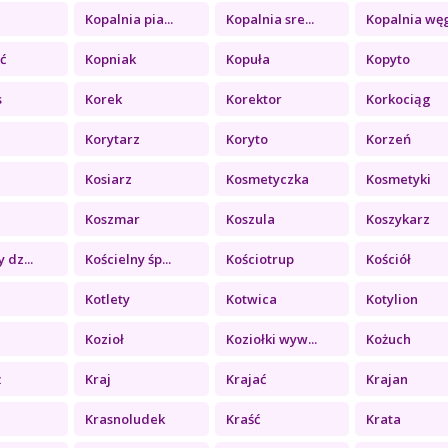
a
Kopalnia pia...
Kopalnia sre...
Kopalnia węg
ć
Kopniak
Kopuła
Kopyto
s
Korek
Korektor
Korkociąg
Korytarz
Koryto
Korzeń
Kosiarz
Kosmetyczka
Kosmetyki
Koszmar
Koszula
Koszykarz
 dz...
Kościelny śp...
Kościotrup
Kościół
Kotlety
Kotwica
Kotylion
Kozioł
Koziołki wyw...
Kożuch
ż
Kraj
Krajać
Krajan
Krasnoludek
Kraść
Krata