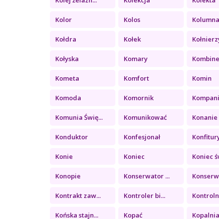
Kolor
Kolos
Kolumn
Kołdra
Kołek
Kołnierz
Kołyska
Komary
Kombin
Kometa
Komfort
Komin
Komoda
Komornik
Kompan
Komunia Świę...
Komunikować
Konanie
Konduktor
Konfesjonał
Konfitury 
Konie
Koniec
Koniec św
Konopie
Konserwator ...
Konserwa
Kontrakt zaw...
Kontroler bi...
Kontrolny
Końska stajn...
Kopać
Kopalni