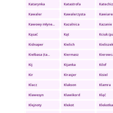
Katarynka
Katastrofa
Katechi
Kawaler
Kawalerzysta
Kawiare
Kawowy młyne...
Kazalnica
Kazanie 
Kąsać
Kąt
Kciuk (pa
Kidnaper
Kielich
Kielisze
Kiełbasa (ta...
Kiermasz
Kierowc
Kij
Kijanka
Kilof
Kir
Kirasjer
Kisiel
Klacz
Klakson
Klamra
Klawesyn
Klawikord
Kląć
Klejnoty
Klekot
Klekotk