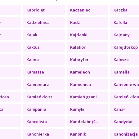
Kabriolet
Kaczeniec
Kaczka
o
Kadzielnica
Kadź
Kafelki
c
Kajak
Kajdanki
Kajdany
Kaktus
Kalafior
Kalejdoskop
y
Kalina
Kaloryfer
Kalosze
Kamasze
Kameleon
Kamelia
a
Kamieniarz
Kamienica
Kamienie wid
ioso...
Kamień do sz...
Kamień grani...
Kamień kilom
ka
Kampania
Kamyki
Kanał
Kancelista
Kandelabr (ś...
Kandydat
Kanonierka
Kanonik
Kanonizacja