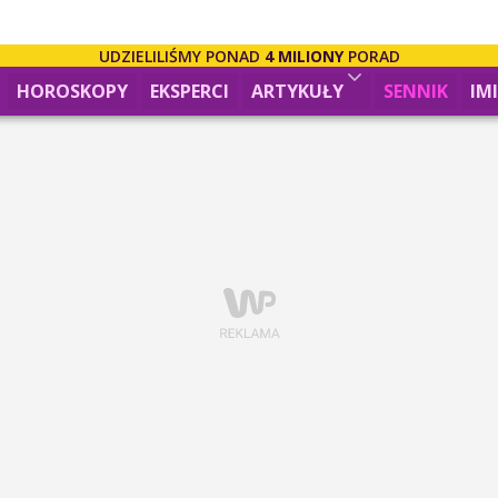
UDZIELILIŚMY PONAD
4 MILIONY
PORAD
HOROSKOPY
EKSPERCI
ARTYKUŁY
SENNIK
IM