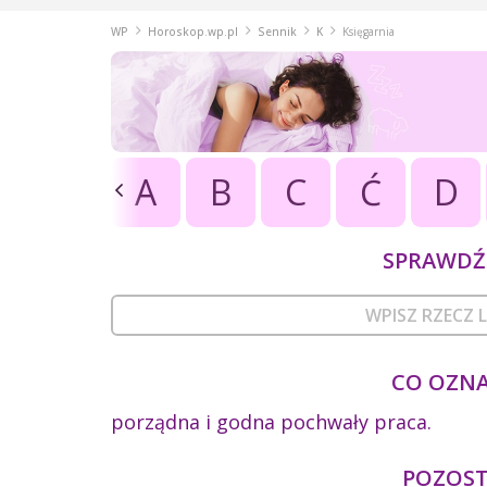
WP
Horoskop.wp.pl
Sennik
K
Księgarnia
A
B
C
Ć
D
SPRAWDŹ 
CO OZNA
porządna i godna pochwały praca.
POZOSTA