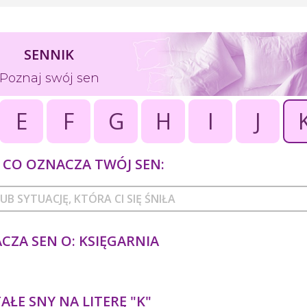
SENNIK
Poznaj swój sen
E
F
G
H
I
J
CO OZNACZA TWÓJ SEN:
CZA SEN O: KSIĘGARNIA
ŁE SNY NA LITERĘ "K"