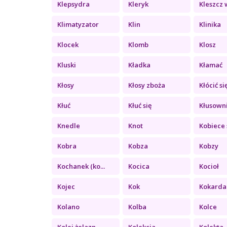
Klepsydra
Kleryk
Kleszcz w
Klimatyzator
Klin
Klinika
Klocek
Klomb
Klosz
Kluski
Kładka
Kłamać
Kłosy
Kłosy zboża
Kłócić si
Kłuć
Kłuć się
Kłusown
Knedle
Knot
Kobiece 
Kobra
Kobza
Kobzy
Kochanek (ko...
Kocica
Kocioł
Kojec
Kok
Kokarda
Kolano
Kolba
Kolce
Kolej żelazn...
Kolekcja
Kolekta