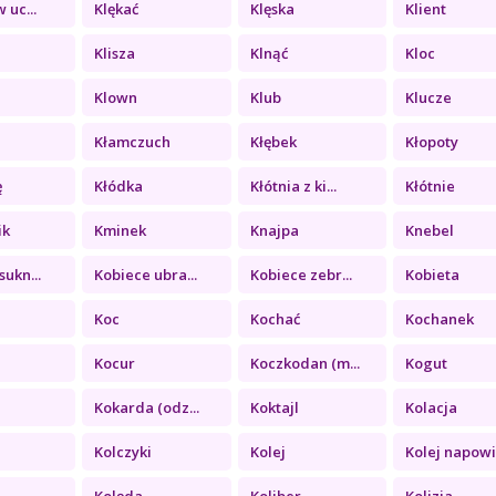
 uc...
Klękać
Klęska
Klient
Klisza
Klnąć
Kloc
Klown
Klub
Klucze
Kłamczuch
Kłębek
Kłopoty
ę
Kłódka
Kłótnia z ki...
Kłótnie
ik
Kminek
Knajpa
Knebel
sukn...
Kobiece ubra...
Kobiece zebr...
Kobieta
Koc
Kochać
Kochanek
Kocur
Koczkodan (m...
Kogut
Kokarda (odz...
Koktajl
Kolacja
Kolczyki
Kolej
Kolej napowi.
Kolęda
Koliber
Kolizja