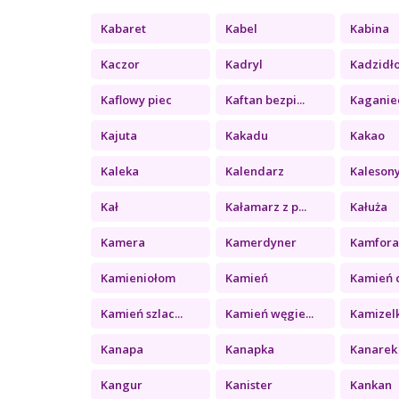
Kabaret
Kabel
Kabina
Kaczor
Kadryl
Kadzidł
Kaflowy piec
Kaftan bezpi...
Kaganie
Kajuta
Kakadu
Kakao
Kaleka
Kalendarz
Kaleson
Kał
Kałamarz z p...
Kałuża
Kamera
Kamerdyner
Kamfor
Kamieniołom
Kamień
Kamień c
Kamień szlac...
Kamień węgie...
Kamizel
Kanapa
Kanapka
Kanarek
Kangur
Kanister
Kankan