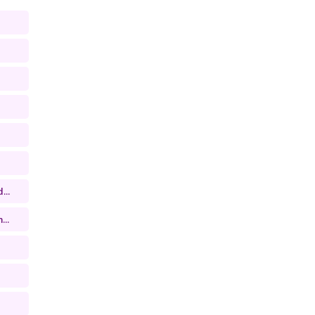
...
...