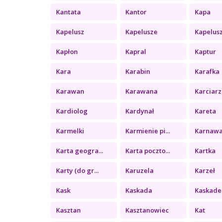
Kantata
Kantor
Kapa
Kapelusz
Kapelusze
Kapelus
Kapłon
Kapral
Kaptur
Kara
Karabin
Karafka
Karawan
Karawana
Karciarz
Kardiolog
Kardynał
Kareta
Karmelki
Karmienie pi...
Karnawa
Karta geogra...
Karta poczto...
Kartka
Karty (do gr...
Karuzela
Karzeł
Kask
Kaskada
Kaskade
Kasztan
Kasztanowiec
Kat