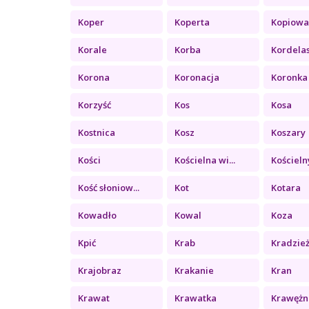
Koper
Koperta
Kopiowa
Korale
Korba
Kordela
Korona
Koronacja
Koronka
Korzyść
Kos
Kosa
Kostnica
Kosz
Koszary
Kości
Kościelna wi...
Kościelny
Kość słoniow...
Kot
Kotara
Kowadło
Kowal
Koza
Kpić
Krab
Kradzie
Krajobraz
Krakanie
Kran
Krawat
Krawatka
Krawężn