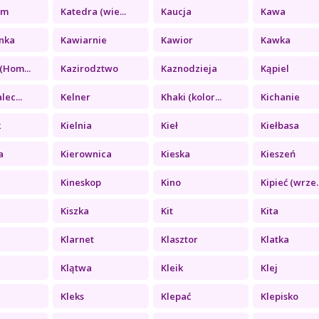
zm
Katedra (wie...
Kaucja
Kawa
nka
Kawiarnie
Kawior
Kawka
(Hom...
Kazirodztwo
Kaznodzieja
Kąpiel
lec...
Kelner
Khaki (kolor...
Kichanie
k
Kielnia
Kieł
Kiełbasa
a
Kierownica
Kieska
Kieszeń
Kineskop
Kino
Kipieć (wrze..
Kiszka
Kit
Kita
Klarnet
Klasztor
Klatka
Klątwa
Kleik
Klej
a
Kleks
Klepać
Klepisko