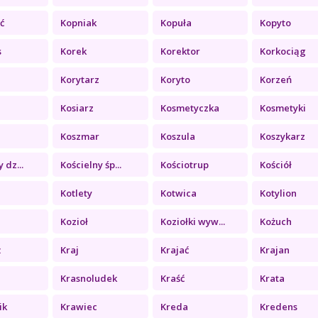
ć
Kopniak
Kopuła
Kopyto
s
Korek
Korektor
Korkociąg
Korytarz
Koryto
Korzeń
Kosiarz
Kosmetyczka
Kosmetyki
Koszmar
Koszula
Koszykarz
 dz...
Kościelny śp...
Kościotrup
Kościół
Kotlety
Kotwica
Kotylion
Kozioł
Koziołki wyw...
Kożuch
ż
Kraj
Krajać
Krajan
Krasnoludek
Kraść
Krata
ik
Krawiec
Kreda
Kredens