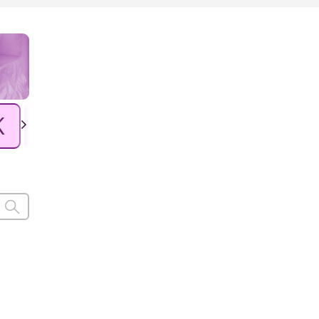
K
L
Ł
M
N
O
P