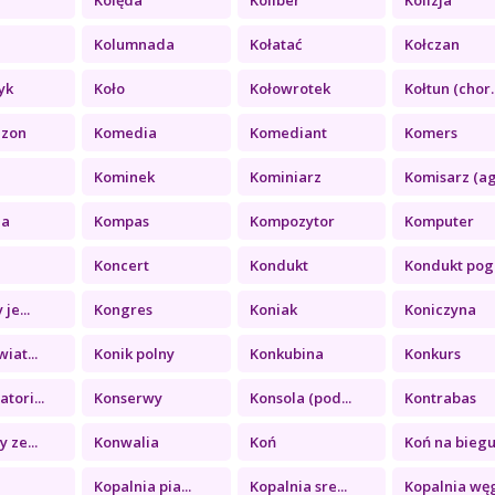
a
Kolumnada
Kołatać
Kołczan
yk
Koło
Kołowrotek
Kołtun (chor..
ezon
Komedia
Komediant
Komers
Kominek
Kominiarz
Komisarz (ag.
ia
Kompas
Kompozytor
Komputer
Koncert
Kondukt
Kondukt pogr
je...
Kongres
Koniak
Koniczyna
iat...
Konik polny
Konkubina
Konkurs
tori...
Konserwy
Konsola (pod...
Kontrabas
 ze...
Konwalia
Koń
Koń na biegu.
a
Kopalnia pia...
Kopalnia sre...
Kopalnia węg