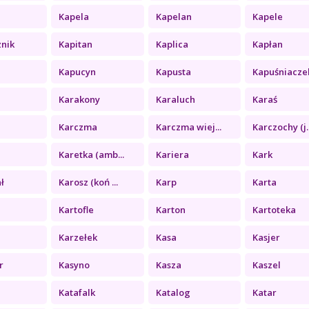
Kapela
Kapelan
Kapele
znik
Kapitan
Kaplica
Kapłan
Kapucyn
Kapusta
Kapuśniacze
Karakony
Karaluch
Karaś
Karczma
Karczma wiej...
Karczochy (j..
Karetka (amb...
Kariera
Kark
ł
Karosz (koń ...
Karp
Karta
Kartofle
Karton
Kartoteka
Karzełek
Kasa
Kasjer
r
Kasyno
Kasza
Kaszel
Katafalk
Katalog
Katar