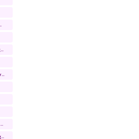
.
..
...
..
...