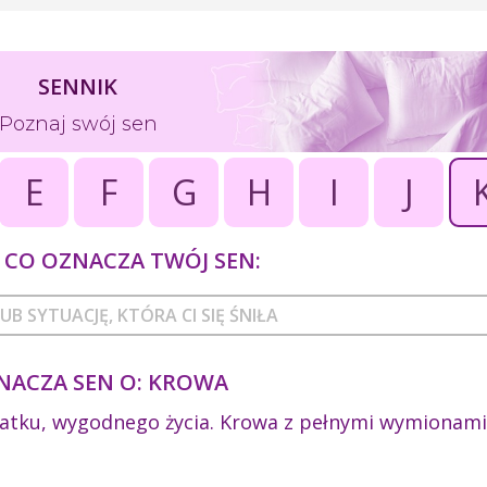
SENNIK
Poznaj swój sen
E
F
G
H
I
J
CO OZNACZA TWÓJ SEN:
NACZA SEN O: KROWA
tatku, wygodnego życia. Krowa z pełnymi wymionami