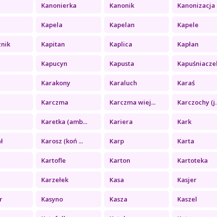
Kanonierka
Kanonik
Kanonizacja
Kapela
Kapelan
Kapele
znik
Kapitan
Kaplica
Kapłan
Kapucyn
Kapusta
Kapuśniacze
Karakony
Karaluch
Karaś
Karczma
Karczma wiej...
Karczochy (j..
Karetka (amb...
Kariera
Kark
ł
Karosz (koń ...
Karp
Karta
Kartofle
Karton
Kartoteka
Karzełek
Kasa
Kasjer
r
Kasyno
Kasza
Kaszel