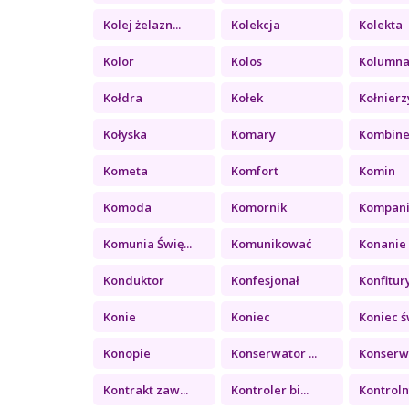
Kolej żelazn...
Kolekcja
Kolekta
Kolor
Kolos
Kolumn
Kołdra
Kołek
Kołnierz
Kołyska
Komary
Kombin
Kometa
Komfort
Komin
Komoda
Komornik
Kompan
Komunia Świę...
Komunikować
Konanie
Konduktor
Konfesjonał
Konfitury 
Konie
Koniec
Koniec św
Konopie
Konserwator ...
Konserwa
Kontrakt zaw...
Kontroler bi...
Kontrolny