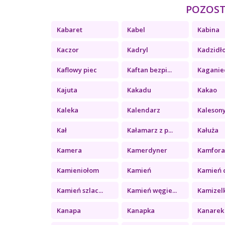
POZOSTA
Kabaret
Kabel
Kabina
Kaczor
Kadryl
Kadzidł
Kaflowy piec
Kaftan bezpi...
Kaganie
Kajuta
Kakadu
Kakao
Kaleka
Kalendarz
Kaleson
Kał
Kałamarz z p...
Kałuża
Kamera
Kamerdyner
Kamfor
Kamieniołom
Kamień
Kamień c
Kamień szlac...
Kamień węgie...
Kamizel
Kanapa
Kanapka
Kanarek