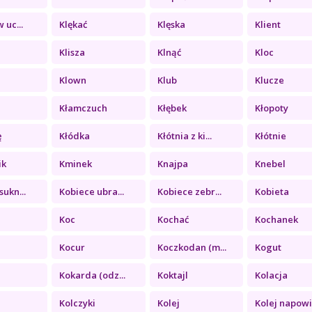
 uc...
Klękać
Klęska
Klient
Klisza
Klnąć
Kloc
Klown
Klub
Klucze
Kłamczuch
Kłębek
Kłopoty
ę
Kłódka
Kłótnia z ki...
Kłótnie
ik
Kminek
Knajpa
Knebel
sukn...
Kobiece ubra...
Kobiece zebr...
Kobieta
Koc
Kochać
Kochanek
Kocur
Koczkodan (m...
Kogut
Kokarda (odz...
Koktajl
Kolacja
Kolczyki
Kolej
Kolej napowi.