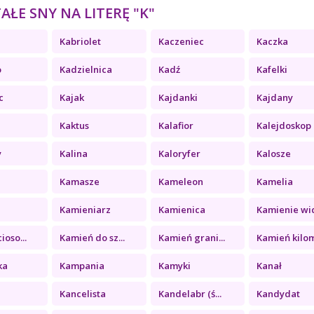
ŁE SNY NA LITERĘ "K"
Kabriolet
Kaczeniec
Kaczka
o
Kadzielnica
Kadź
Kafelki
c
Kajak
Kajdanki
Kajdany
Kaktus
Kalafior
Kalejdoskop
y
Kalina
Kaloryfer
Kalosze
Kamasze
Kameleon
Kamelia
a
Kamieniarz
Kamienica
Kamienie wid
ioso...
Kamień do sz...
Kamień grani...
Kamień kilom
ka
Kampania
Kamyki
Kanał
Kancelista
Kandelabr (ś...
Kandydat