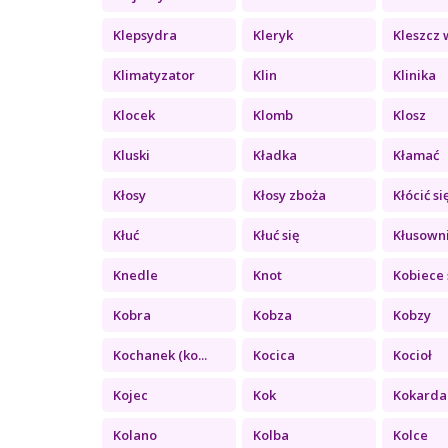
Klepsydra
Kleryk
Kleszcz w
Klimatyzator
Klin
Klinika
Klocek
Klomb
Klosz
Kluski
Kładka
Kłamać
Kłosy
Kłosy zboża
Kłócić si
Kłuć
Kłuć się
Kłusown
Knedle
Knot
Kobiece 
Kobra
Kobza
Kobzy
Kochanek (ko...
Kocica
Kocioł
Kojec
Kok
Kokarda
Kolano
Kolba
Kolce