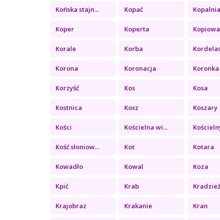
Końska stajn...
Kopać
Kopalni
Koper
Koperta
Kopiowa
Korale
Korba
Kordela
Korona
Koronacja
Koronka
Korzyść
Kos
Kosa
Kostnica
Kosz
Koszary
Kości
Kościelna wi...
Kościelny
Kość słoniow...
Kot
Kotara
Kowadło
Kowal
Koza
Kpić
Krab
Kradzie
Krajobraz
Krakanie
Kran