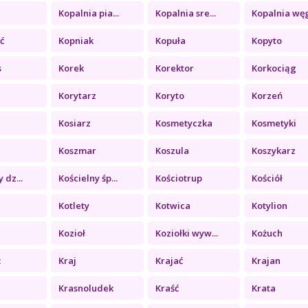
a
Kopalnia pia...
Kopalnia sre...
Kopalnia węg
ć
Kopniak
Kopuła
Kopyto
s
Korek
Korektor
Korkociąg
Korytarz
Koryto
Korzeń
Kosiarz
Kosmetyczka
Kosmetyki
Koszmar
Koszula
Koszykarz
 dz...
Kościelny śp...
Kościotrup
Kościół
Kotlety
Kotwica
Kotylion
Kozioł
Koziołki wyw...
Kożuch
ż
Kraj
Krajać
Krajan
Krasnoludek
Kraść
Krata