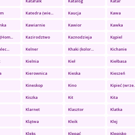
Katafalk
Katalog
Katar
zm
Katedra (wie...
Kaucja
Kawa
nka
Kawiarnie
Kawior
Kawka
(Hom...
Kazirodztwo
Kaznodzieja
Kąpiel
lec...
Kelner
Khaki (kolor...
Kichanie
k
Kielnia
Kieł
Kiełbasa
a
Kierownica
Kieska
Kieszeń
Kineskop
Kino
Kipieć (wrze..
Kiszka
Kit
Kita
Klarnet
Klasztor
Klatka
Klątwa
Kleik
Klej
a
Kleks
Klepać
Klepisko