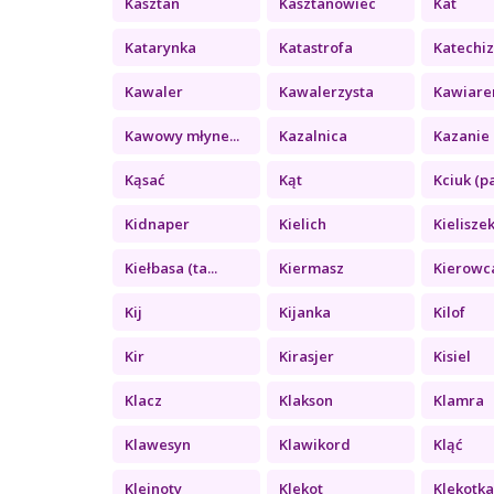
Kasztan
Kasztanowiec
Kat
Katarynka
Katastrofa
Katechi
Kawaler
Kawalerzysta
Kawiare
Kawowy młyne...
Kazalnica
Kazanie 
Kąsać
Kąt
Kciuk (pa
Kidnaper
Kielich
Kielisze
Kiełbasa (ta...
Kiermasz
Kierowc
Kij
Kijanka
Kilof
Kir
Kirasjer
Kisiel
Klacz
Klakson
Klamra
Klawesyn
Klawikord
Kląć
Klejnoty
Klekot
Klekotk