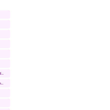
...
...