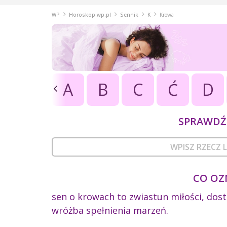
WP
Horoskop.wp.pl
Sennik
K
Krowa
A
B
C
Ć
D
SPRAWDŹ 
CO OZ
sen o krowach to zwiastun miłości, dos
wróżba spełnienia marzeń.