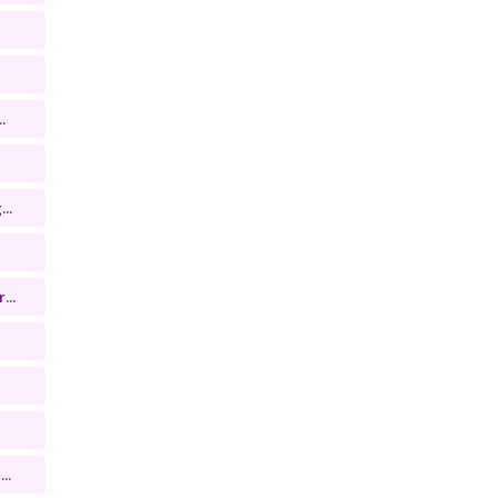
.
..
...
..