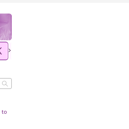
K
L
Ł
M
N
O
P
 to