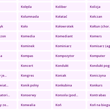
Kolęda
Koliber
Kolizja
a
Kolumnada
Kołatać
Kołczan
yk
Koło
Kołowrotek
Kołtun (chor..
ezon
Komedia
Komediant
Komers
Kominek
Kominiarz
Komisarz (ag.
ia
Kompas
Kompozytor
Komputer
Koncert
Kondukt
Kondukt pogr
je...
Kongres
Koniak
Koniczyna
iat...
Konik polny
Konkubina
Konkurs
tori...
Konserwy
Konsola (pod...
Kontrabas
 ze...
Konwalia
Koń
Koń na biegu.