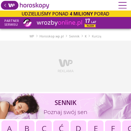
UDZIELILIŚMY PONAD
4 MILIONY
PORAD
PARTNER
SERWISU
WP
Horoskop.wp.pl
Sennik
K
Kurczę
SENNIK
Poznaj swój sen
A
B
C
Ć
D
E
F