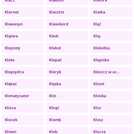
Klarnet
Klasztor
Klatka
Klawesyn
Klawikord
Kląć
Klątwa
Kleik
Klej
Klejnoty
Klekot
Klekotka
Kleks
Klepać
Klepisko
Klepsydra
Kleryk
Kleszcz w uc...
Klękać
Klęska
Klient
Klimatyzator
Klin
Klinika
Klisza
Klnąć
Kloc
Klocek
Klomb
Klosz
Klown
Klub
Klucze