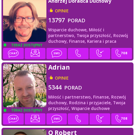
Andrzej Doradca Duchowy
OPINIE
13797
PORAD
Wsparcie duchowe,
Miłość i
partnerstwo,
Twoja przyszłość,
Rozwój
duchowy,
Finanse,
Kariera i praca
TERAZ DOSTĘPNY
Adrian
OPINIE
5344
PORAD
Miłość i partnerstwo,
Finanse,
Rozwój
duchowy,
Rodzina i przyjaciele,
Twoja
przyszłość,
Wsparcie duchowe
TERAZ DOSTĘPNY
Q Robert