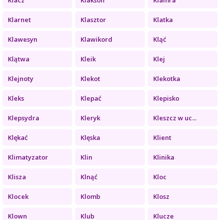
Klarnet
Klasztor
Klatka
Klawesyn
Klawikord
Kląć
Klątwa
Kleik
Klej
Klejnoty
Klekot
Klekotka
Kleks
Klepać
Klepisko
Klepsydra
Kleryk
Kleszcz w uc...
Klękać
Klęska
Klient
Klimatyzator
Klin
Klinika
Klisza
Klnąć
Kloc
Klocek
Klomb
Klosz
Klown
Klub
Klucze