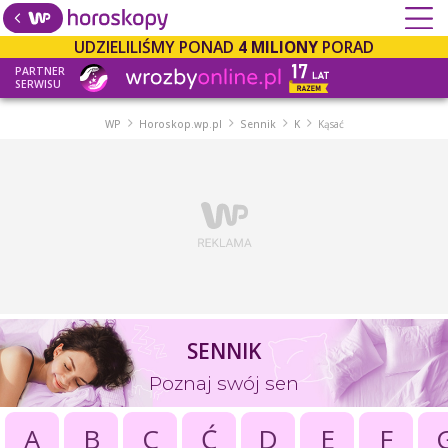
UDZIELILIŚMY PONAD
4 MILIONY
PORAD
PARTNER
SERWISU
WP
Horoskop.wp.pl
Sennik
K
Kąsać
SENNIK
Poznaj swój sen
A
B
C
Ć
D
E
F