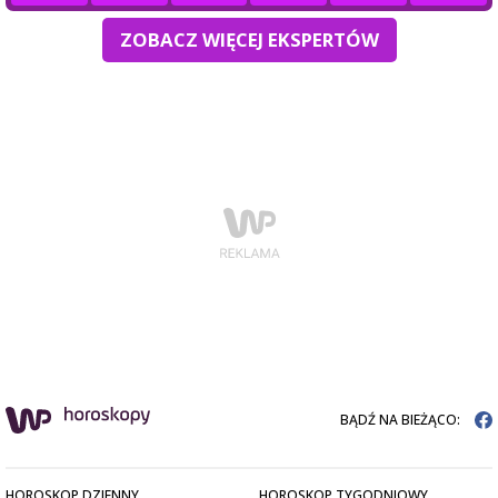
ZOBACZ WIĘCEJ EKSPERTÓW
BĄDŹ NA BIEŻĄCO:
HOROSKOP DZIENNY
HOROSKOP TYGODNIOWY