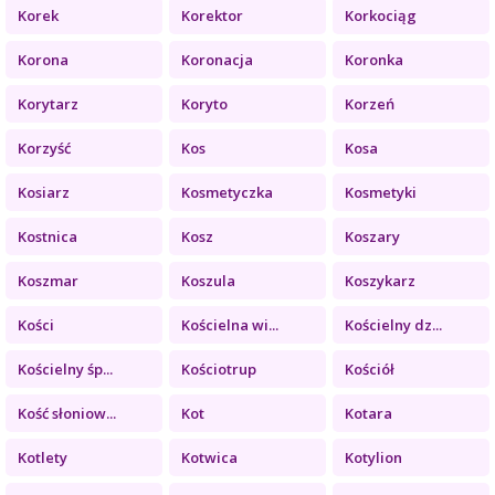
Korek
Korektor
Korkociąg
Korona
Koronacja
Koronka
Korytarz
Koryto
Korzeń
Korzyść
Kos
Kosa
Kosiarz
Kosmetyczka
Kosmetyki
Kostnica
Kosz
Koszary
Koszmar
Koszula
Koszykarz
Kości
Kościelna wi...
Kościelny dz...
Kościelny śp...
Kościotrup
Kościół
Kość słoniow...
Kot
Kotara
Kotlety
Kotwica
Kotylion