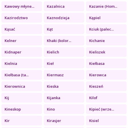
Kawowy młyne...
Kazalnica
Kazanie (Hom...
Kazirodztwo
Kaznodzieja
Kąpiel
Kąsać
Kąt
Kciuk (palec...
Kelner
Khaki (kolor...
Kichanie
Kidnaper
Kielich
Kieliszek
Kielnia
Kieł
Kiełbasa
Kiełbasa (ta...
Kiermasz
Kierowca
Kierownica
Kieska
Kieszeń
Kij
Kijanka
Kilof
Kineskop
Kino
Kipieć (wrze...
Kir
Kirasjer
Kisiel