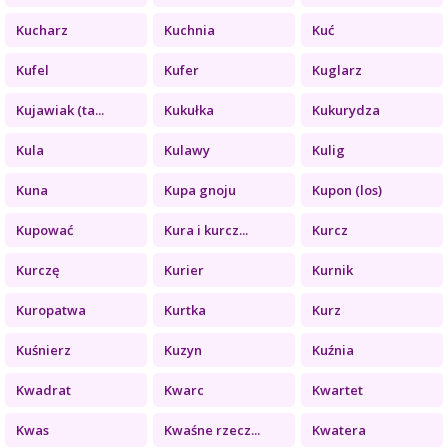
Kucharz
Kuchnia
Kuć
Kufel
Kufer
Kuglarz
Kujawiak (ta...
Kukułka
Kukurydza
Kula
Kulawy
Kulig
Kuna
Kupa gnoju
Kupon (los)
Kupować
Kura i kurcz...
Kurcz
Kurczę
Kurier
Kurnik
Kuropatwa
Kurtka
Kurz
Kuśnierz
Kuzyn
Kuźnia
Kwadrat
Kwarc
Kwartet
Kwas
Kwaśne rzecz...
Kwatera