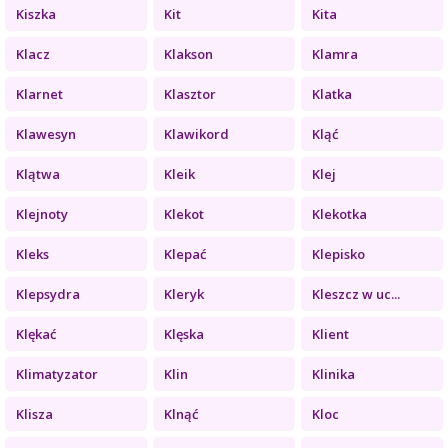
Kiszka
Kit
Kita
Klacz
Klakson
Klamra
Klarnet
Klasztor
Klatka
Klawesyn
Klawikord
Kląć
Klątwa
Kleik
Klej
Klejnoty
Klekot
Klekotka
Kleks
Klepać
Klepisko
Klepsydra
Kleryk
Kleszcz w uc...
Klękać
Klęska
Klient
Klimatyzator
Klin
Klinika
Klisza
Klnąć
Kloc