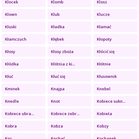
Klocek
Klomb
Klosz
Klown
Klub
Klucze
Kluski
Kładka
Kłamać
Kłamczuch
Kłębek
Kłopoty
Kłosy
Kłosy zboża
Kłócić się
Kłódka
Kłótnia z ki...
Kłótnie
Kłuć
Kłuć się
Kłusownik
Kminek
Knajpa
Knebel
Knedle
Knot
Kobiece sukn...
Kobiece ubra...
Kobiece zebr...
Kobieta
Kobra
Kobza
Kobzy
Koc
Kochać
Kochanek