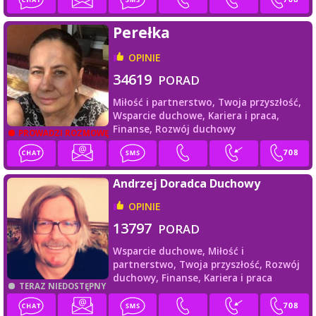
Perełka
OPINIE
34619
PORAD
Miłość i partnerstwo,
Twoja przyszłość,
Wsparcie duchowe,
Kariera i praca,
Finanse,
Rozwój duchowy
PROWADZI ROZMOWĘ
Andrzej Doradca Duchowy
OPINIE
13797
PORAD
Wsparcie duchowe,
Miłość i
partnerstwo,
Twoja przyszłość,
Rozwój
duchowy,
Finanse,
Kariera i praca
TERAZ NIEDOSTĘPNY