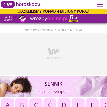
UDZIELILIŚMY PONAD
4 MILIONY
PORAD
PARTNER
SERWISU
WP
Horoskop.wp.pl
Sennik
K
Kabel
SENNIK
Poznaj swój sen
A
B
C
Ć
D
E
F