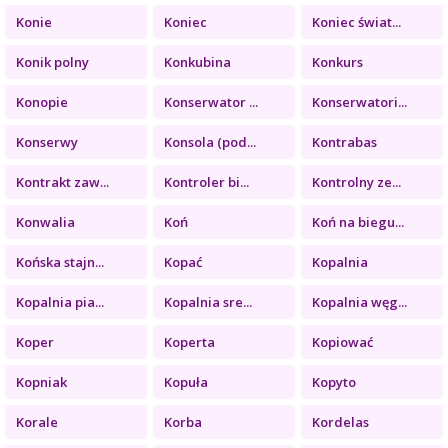
Konie
Koniec
Koniec świat...
Konik polny
Konkubina
Konkurs
Konopie
Konserwator ...
Konserwatori...
Konserwy
Konsola (pod...
Kontrabas
Kontrakt zaw...
Kontroler bi...
Kontrolny ze...
Konwalia
Koń
Koń na biegu...
Końska stajn...
Kopać
Kopalnia
Kopalnia pia...
Kopalnia sre...
Kopalnia węg...
Koper
Koperta
Kopiować
Kopniak
Kopuła
Kopyto
Korale
Korba
Kordelas