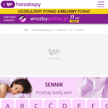
UDZIELILIŚMY PONAD
4 MILIONY
PORAD
PARTNER
SERWISU
WP
Horoskop.wp.pl
Sennik
K
Krzesło
SENNIK
Poznaj swój sen
A
B
C
Ć
D
E
F