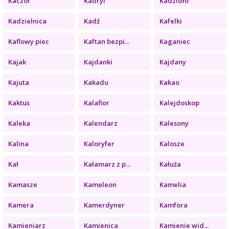
Kaczor
Kadryl
Kadzidło
Kadzielnica
Kadź
Kafelki
Kaflowy piec
Kaftan bezpi...
Kaganiec
Kajak
Kajdanki
Kajdany
Kajuta
Kakadu
Kakao
Kaktus
Kalafior
Kalejdoskop
Kaleka
Kalendarz
Kalesony
Kalina
Kaloryfer
Kalosze
Kał
Kałamarz z p...
Kałuża
Kamasze
Kameleon
Kamelia
Kamera
Kamerdyner
Kamfora
Kamieniarz
Kamienica
Kamienie wid...