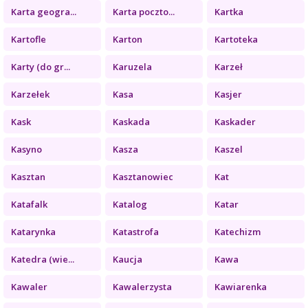
Karta geogra...
Karta poczto...
Kartka
Kartofle
Karton
Kartoteka
Karty (do gr...
Karuzela
Karzeł
Karzełek
Kasa
Kasjer
Kask
Kaskada
Kaskader
Kasyno
Kasza
Kaszel
Kasztan
Kasztanowiec
Kat
Katafalk
Katalog
Katar
Katarynka
Katastrofa
Katechizm
Katedra (wie...
Kaucja
Kawa
Kawaler
Kawalerzysta
Kawiarenka