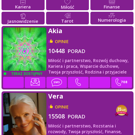
Kariera
Finanse
Miłość
Numerologia
Tarot
Jasnowidzenie
Akia
OPINIE
10448
PORAD
Miłość i partnerstwo,
Rozwój duchowy,
Kariera i praca,
Wsparcie duchowe,
Twoja przyszłość,
Rodzina i przyjaciele
TERAZ DOSTĘPNY
Vera
OPINIE
15508
PORAD
Miłość i partnerstwo,
Rozstania i
rozwody,
Twoja przyszłość,
Finanse,