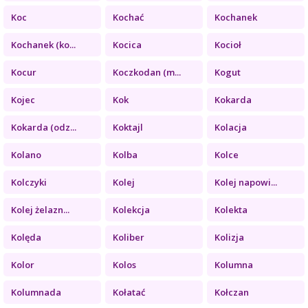
Koc
Kochać
Kochanek
Kochanek (ko...
Kocica
Kocioł
Kocur
Koczkodan (m...
Kogut
Kojec
Kok
Kokarda
Kokarda (odz...
Koktajl
Kolacja
Kolano
Kolba
Kolce
Kolczyki
Kolej
Kolej napowi...
Kolej żelazn...
Kolekcja
Kolekta
Kolęda
Koliber
Kolizja
Kolor
Kolos
Kolumna
Kolumnada
Kołatać
Kołczan