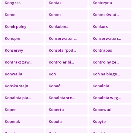
Kongres
Koniak
Koniczyna
Konie
Koniec
Koniec świat...
Konik polny
Konkubina
Konkurs
Konopie
Konserwator ...
Konserwatori...
Konserwy
Konsola (pod...
Kontrabas
Kontrakt zaw...
Kontroler bi...
Kontrolny ze...
Konwalia
Koń
Koń na biegu...
Końska stajn...
Kopać
Kopalnia
Kopalnia pia...
Kopalnia sre...
Kopalnia węg...
Koper
Koperta
Kopiować
Kopniak
Kopuła
Kopyto