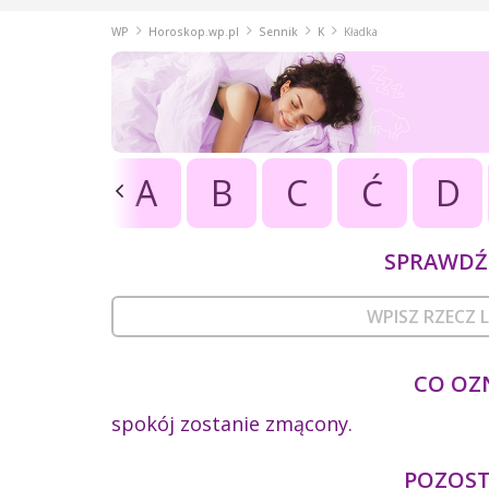
WP
Horoskop.wp.pl
Sennik
K
Kładka
A
B
C
Ć
D
SPRAWDŹ 
CO OZ
spokój zostanie zmącony.
POZOSTA