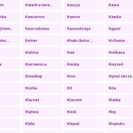
zm
Katedra (wie...
Kaucja
Kawa
nka
Kawiarnie
Kawior
Kawka
(Hom...
Kazirodztwo
Kaznodzieja
Kąpiel
lec...
Kelner
Khaki (kolor...
Kichanie
k
Kielnia
Kieł
Kiełbasa
a
Kierownica
Kieska
Kieszeń
Kineskop
Kino
Kipieć (wrze..
Kiszka
Kit
Kita
Klarnet
Klasztor
Klatka
Klątwa
Kleik
Klej
a
Kleks
Klepać
Klepisko