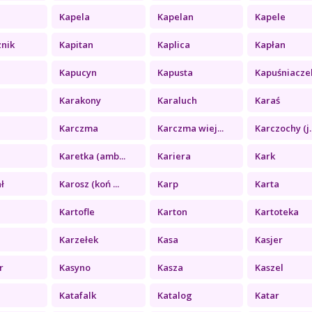
Kapela
Kapelan
Kapele
znik
Kapitan
Kaplica
Kapłan
Kapucyn
Kapusta
Kapuśniacze
Karakony
Karaluch
Karaś
Karczma
Karczma wiej...
Karczochy (j..
Karetka (amb...
Kariera
Kark
ł
Karosz (koń ...
Karp
Karta
Kartofle
Karton
Kartoteka
Karzełek
Kasa
Kasjer
r
Kasyno
Kasza
Kaszel
Katafalk
Katalog
Katar