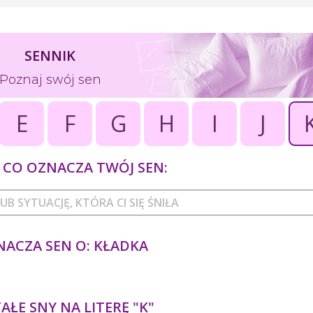
SENNIK
Poznaj swój sen
E
F
G
H
I
J
CO OZNACZA TWÓJ SEN:
NACZA SEN O: KŁADKA
ŁE SNY NA LITERĘ "K"