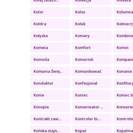
Kolor
Kolos
Kolumn
Kołdra
Kołek
Kołnierz
Kołyska
Komary
Kombin
Kometa
Komfort
Komin
Komoda
Komornik
Kompan
Komunia Świę...
Komunikować
Konanie
Konduktor
Konfesjonał
Konfitury 
Konie
Koniec
Koniec św
Konopie
Konserwator ...
Konserwa
Kontrakt zaw...
Kontroler bi...
Kontrolny
Końska stajn...
Kopać
Kopalni