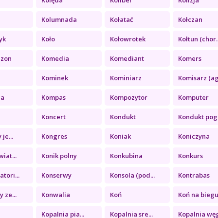
a
Kolumnada
Kołatać
Kołczan
yk
Koło
Kołowrotek
Kołtun (chor..
ezon
Komedia
Komediant
Komers
Kominek
Kominiarz
Komisarz (ag.
ia
Kompas
Kompozytor
Komputer
Koncert
Kondukt
Kondukt pogr
je...
Kongres
Koniak
Koniczyna
iat...
Konik polny
Konkubina
Konkurs
tori...
Konserwy
Konsola (pod...
Kontrabas
 ze...
Konwalia
Koń
Koń na biegu.
a
Kopalnia pia...
Kopalnia sre...
Kopalnia węg