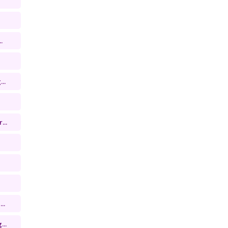
.
..
...
..
...