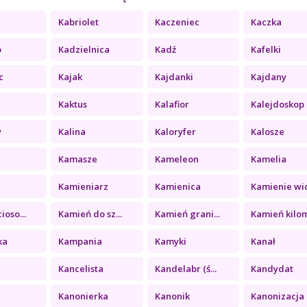
Kabriolet
Kaczeniec
Kaczka
o
Kadzielnica
Kadź
Kafelki
c
Kajak
Kajdanki
Kajdany
Kaktus
Kalafior
Kalejdoskop
y
Kalina
Kaloryfer
Kalosze
Kamasze
Kameleon
Kamelia
a
Kamieniarz
Kamienica
Kamienie wid
ioso...
Kamień do sz...
Kamień grani...
Kamień kilom
ka
Kampania
Kamyki
Kanał
Kancelista
Kandelabr (ś...
Kandydat
Kanonierka
Kanonik
Kanonizacja