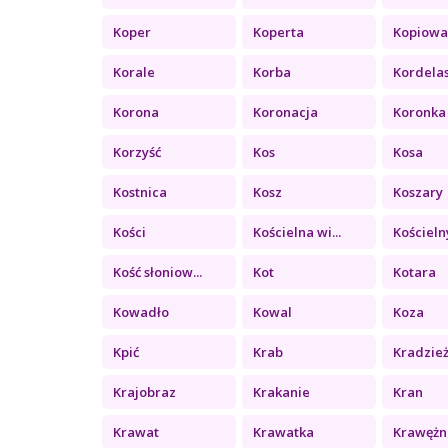
Koper
Koperta
Kopiowa
Korale
Korba
Kordela
Korona
Koronacja
Koronka
Korzyść
Kos
Kosa
Kostnica
Kosz
Koszary
Kości
Kościelna wi...
Kościelny
Kość słoniow...
Kot
Kotara
Kowadło
Kowal
Koza
Kpić
Krab
Kradzie
Krajobraz
Krakanie
Kran
Krawat
Krawatka
Krawężn