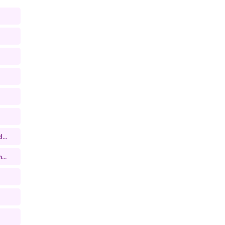
...
...