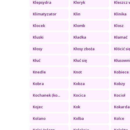
Klepsydra
Kleryk
Kleszcz w
Klimatyzator
Klin
Klinika
Klocek
Klomb
Klosz
Kluski
Kładka
Kłamać
Kłosy
Kłosy zboża
Kłócić si
Kłuć
Kłuć się
Kłusown
Knedle
Knot
Kobiece 
Kobra
Kobza
Kobzy
Kochanek (ko...
Kocica
Kocioł
Kojec
Kok
Kokarda
Kolano
Kolba
Kolce
Kolej żelazn...
Kolekcja
Kolekta