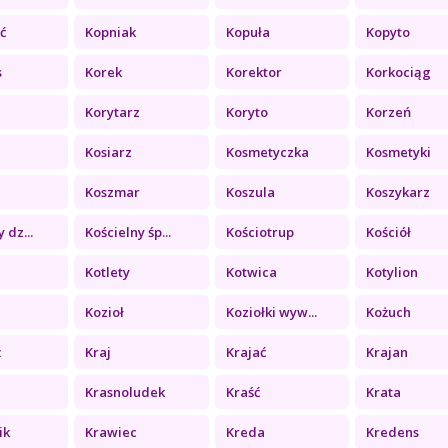
ć
Kopniak
Kopuła
Kopyto
s
Korek
Korektor
Korkociąg
Korytarz
Koryto
Korzeń
Kosiarz
Kosmetyczka
Kosmetyki
Koszmar
Koszula
Koszykarz
 dz...
Kościelny śp...
Kościotrup
Kościół
Kotlety
Kotwica
Kotylion
Kozioł
Koziołki wyw...
Kożuch
ż
Kraj
Krajać
Krajan
Krasnoludek
Kraść
Krata
ik
Krawiec
Kreda
Kredens