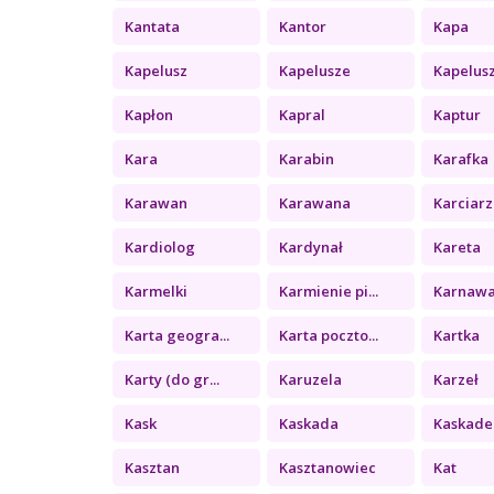
Kantata
Kantor
Kapa
Kapelusz
Kapelusze
Kapelus
Kapłon
Kapral
Kaptur
Kara
Karabin
Karafka
Karawan
Karawana
Karciarz
Kardiolog
Kardynał
Kareta
Karmelki
Karmienie pi...
Karnawa
Karta geogra...
Karta poczto...
Kartka
Karty (do gr...
Karuzela
Karzeł
Kask
Kaskada
Kaskade
Kasztan
Kasztanowiec
Kat