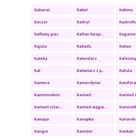
Kabaret
Kabel
Kabina
Kaczor
Kadryl
Kadzidł
Kaflowy piec
Kaftan bezpi...
Kaganie
Kajuta
Kakadu
Kakao
Kaleka
Kalendarz
Kaleson
Kał
Kałamarz z p...
Kałuża
Kamera
Kamerdyner
Kamfor
Kamieniołom
Kamień
Kamień c
Kamień szlac...
Kamień węgie...
Kamizel
Kanapa
Kanapka
Kanarek
Kangur
Kanister
Kankan