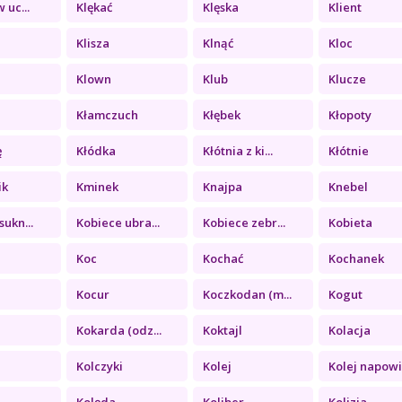
 uc...
Klękać
Klęska
Klient
Klisza
Klnąć
Kloc
Klown
Klub
Klucze
Kłamczuch
Kłębek
Kłopoty
ę
Kłódka
Kłótnia z ki...
Kłótnie
ik
Kminek
Knajpa
Knebel
sukn...
Kobiece ubra...
Kobiece zebr...
Kobieta
Koc
Kochać
Kochanek
Kocur
Koczkodan (m...
Kogut
Kokarda (odz...
Koktajl
Kolacja
Kolczyki
Kolej
Kolej napowi.
Kolęda
Koliber
Kolizja