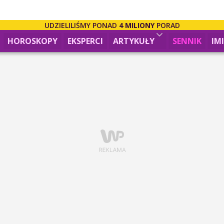
UDZIELILIŚMY PONAD
4 MILIONY
PORAD
HOROSKOPY
EKSPERCI
ARTYKUŁY
SENNIK
IM