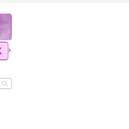
K
L
Ł
M
N
O
P