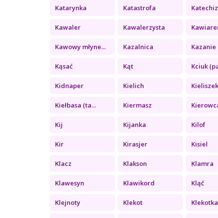
Katarynka
Katastrofa
Katechi
Kawaler
Kawalerzysta
Kawiare
Kawowy młyne...
Kazalnica
Kazanie 
Kąsać
Kąt
Kciuk (pa
Kidnaper
Kielich
Kielisze
Kiełbasa (ta...
Kiermasz
Kierowc
Kij
Kijanka
Kilof
Kir
Kirasjer
Kisiel
Klacz
Klakson
Klamra
Klawesyn
Klawikord
Kląć
Klejnoty
Klekot
Klekotk