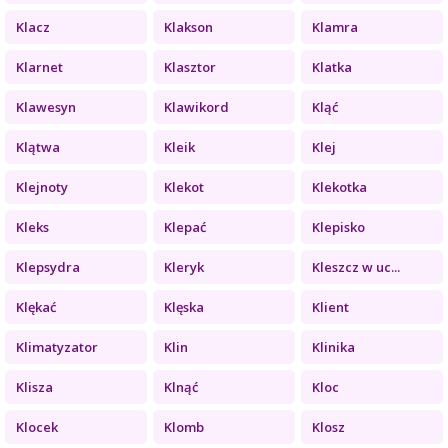
Klacz
Klakson
Klamra
Klarnet
Klasztor
Klatka
Klawesyn
Klawikord
Kląć
Klątwa
Kleik
Klej
Klejnoty
Klekot
Klekotka
Kleks
Klepać
Klepisko
Klepsydra
Kleryk
Kleszcz w uc...
Klękać
Klęska
Klient
Klimatyzator
Klin
Klinika
Klisza
Klnąć
Kloc
Klocek
Klomb
Klosz