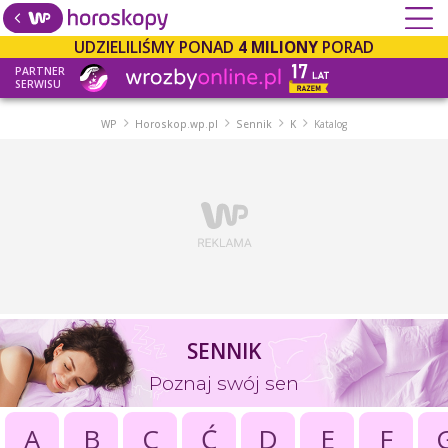
UDZIELILIŚMY PONAD
4 MILIONY
PORAD
PARTNER
SERWISU
WP
Horoskop.wp.pl
Sennik
K
Katalog
SENNIK
Poznaj swój sen
A
B
C
Ć
D
E
F