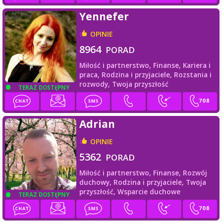
Yennefer
OPINIE
8964
PORAD
Miłość i partnerstwo,
Finanse,
Kariera i
praca,
Rodzina i przyjaciele,
Rozstania i
rozwody,
Twoja przyszłość
TERAZ DOSTĘPNY
Adrian
OPINIE
5362
PORAD
Miłość i partnerstwo,
Finanse,
Rozwój
duchowy,
Rodzina i przyjaciele,
Twoja
przyszłość,
Wsparcie duchowe
TERAZ DOSTĘPNY