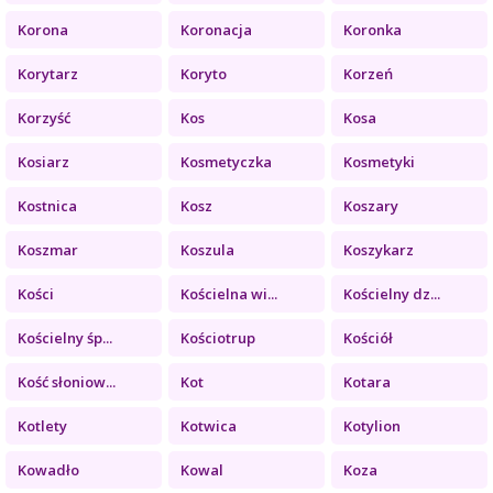
Korona
Koronacja
Koronka
Korytarz
Koryto
Korzeń
Korzyść
Kos
Kosa
Kosiarz
Kosmetyczka
Kosmetyki
Kostnica
Kosz
Koszary
Koszmar
Koszula
Koszykarz
Kości
Kościelna wi...
Kościelny dz...
Kościelny śp...
Kościotrup
Kościół
Kość słoniow...
Kot
Kotara
Kotlety
Kotwica
Kotylion
Kowadło
Kowal
Koza