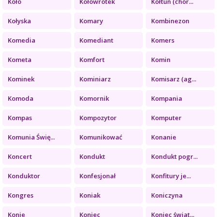
Koło
Kołowrotek
Kołtun (chor...
Kołyska
Komary
Kombinezon
Komedia
Komediant
Komers
Kometa
Komfort
Komin
Kominek
Kominiarz
Komisarz (ag...
Komoda
Komornik
Kompania
Kompas
Kompozytor
Komputer
Komunia Świę...
Komunikować
Konanie
Koncert
Kondukt
Kondukt pogr...
Konduktor
Konfesjonał
Konfitury je...
Kongres
Koniak
Koniczyna
Konie
Koniec
Koniec świat...