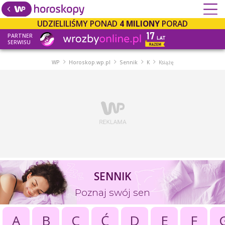
UDZIELILIŚMY PONAD
4 MILIONY
PORAD
PARTNER
SERWISU
WP
Horoskop.wp.pl
Sennik
K
Książę
SENNIK
Poznaj swój sen
A
B
C
Ć
D
E
F