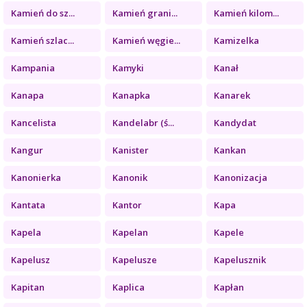
Kamień do sz...
Kamień grani...
Kamień kilom...
Kamień szlac...
Kamień węgie...
Kamizelka
Kampania
Kamyki
Kanał
Kanapa
Kanapka
Kanarek
Kancelista
Kandelabr (ś...
Kandydat
Kangur
Kanister
Kankan
Kanonierka
Kanonik
Kanonizacja
Kantata
Kantor
Kapa
Kapela
Kapelan
Kapele
Kapelusz
Kapelusze
Kapelusznik
Kapitan
Kaplica
Kapłan