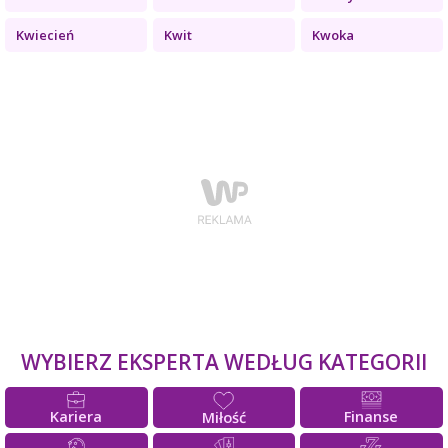
Kwiecień
Kwit
Kwoka
WYBIERZ EKSPERTA WEDŁUG KATEGORII
Kariera
Finanse
Miłość