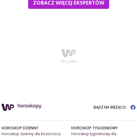
ZOBACZ WIĘCEJ EKSPERTÓW
BĄDŹ NA BIEŻĄCO:
HOROSKOP DZIENNY
HOROSKOP TYGODNIOWY
Horoskop dzienny dla Koziorożca
Horoskop tygodniowy dla