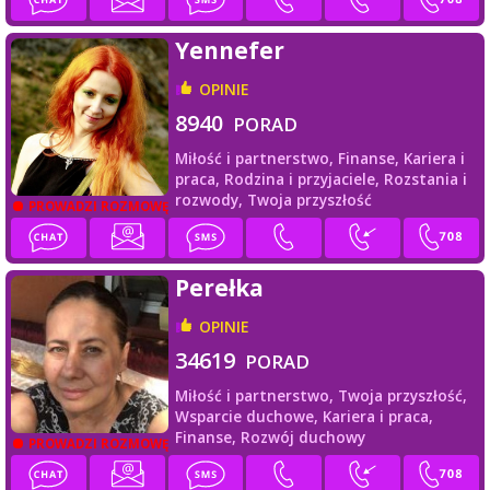
Yennefer
OPINIE
8940
PORAD
Miłość i partnerstwo,
Finanse,
Kariera i
praca,
Rodzina i przyjaciele,
Rozstania i
rozwody,
Twoja przyszłość
PROWADZI ROZMOWĘ
Perełka
OPINIE
34619
PORAD
Miłość i partnerstwo,
Twoja przyszłość,
Wsparcie duchowe,
Kariera i praca,
Finanse,
Rozwój duchowy
PROWADZI ROZMOWĘ