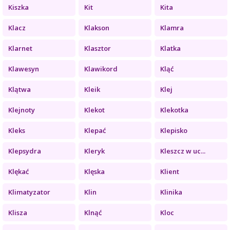
Kiszka
Kit
Kita
Klacz
Klakson
Klamra
Klarnet
Klasztor
Klatka
Klawesyn
Klawikord
Kląć
Klątwa
Kleik
Klej
Klejnoty
Klekot
Klekotka
Kleks
Klepać
Klepisko
Klepsydra
Kleryk
Kleszcz w uc...
Klękać
Klęska
Klient
Klimatyzator
Klin
Klinika
Klisza
Klnąć
Kloc