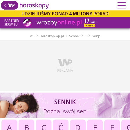
UDZIELILIŚMY PONAD
4 MILIONY
PORAD
PARTNER
SERWISU
WP
Horoskop.wp.pl
Sennik
K
Kaucja
SENNIK
Poznaj swój sen
A
B
C
Ć
D
E
F