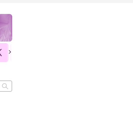
K
L
Ł
M
N
O
P