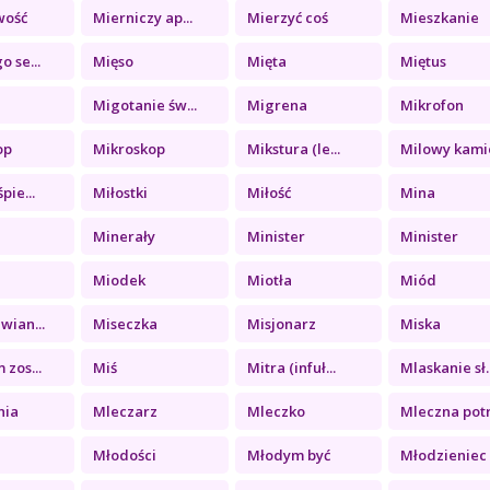
wość
Mierniczy ap...
Mierzyć coś
Mieszkanie
o se...
Mięso
Mięta
Miętus
Migotanie św...
Migrena
Mikrofon
op
Mikroskop
Mikstura (le...
Milowy kamie
pie...
Miłostki
Miłość
Mina
Minerały
Minister
Minister
Miodek
Miotła
Miód
wian...
Miseczka
Misjonarz
Miska
 zos...
Miś
Mitra (infuł...
Mlaskanie sł..
nia
Mleczarz
Mleczko
Mleczna potr.
Młodości
Młodym być
Młodzieniec