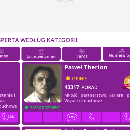
SPERTA WEDŁUG KATEGORII
Numerolo
anse
Tarot
Jasnowidzenie
Paweł Therion
OPINIE
43317
PORAD
stania i
Miłość i partnerstwo,
Kariera i p
wo,
Wsparcie duchowe
 duchowe
TERAZ DOSTĘPNY