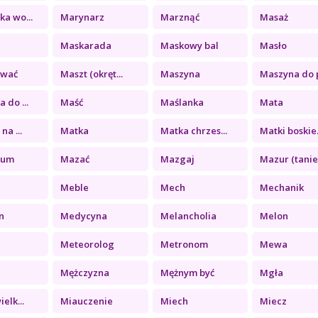
a wo...
Marynarz
Marznąć
Masaż
Maskarada
Maskowy bal
Masło
ować
Maszt (okręt...
Maszyna
Maszyna do p
 do ...
Maść
Maślanka
Mata
na ...
Matka
Matka chrzes...
Matki boskie.
eum
Mazać
Mazgaj
Mazur (tanie.
Meble
Mech
Mechanik
n
Medycyna
Melancholia
Melon
Meteorolog
Metronom
Mewa
Mężczyzna
Mężnym być
Mgła
elk...
Miauczenie
Miech
Miecz