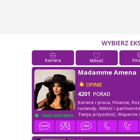
WYBIERZ EK
Kariera
Fin
Miłość
Madamme Amena
OPINIE
4201
PORAD
Kariera i praca,
Finanse,
Roz
rozwody,
Miłość i partnerst
Twoja przyszłość,
Wsparcie
TERAZ DOSTĘPNY