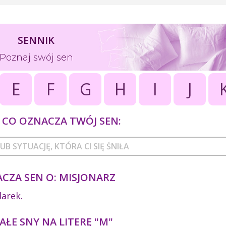
SENNIK
Poznaj swój sen
E
F
G
H
I
J
CO OZNACZA TWÓJ SEN:
CZA SEN O: MISJONARZ
darek.
ŁE SNY NA LITERĘ "M"