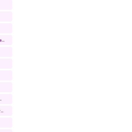
...
.
..