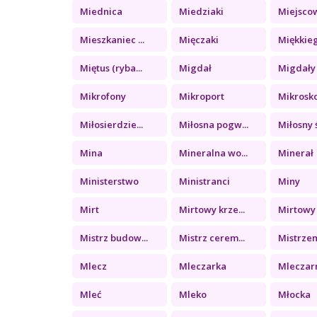
Miednica
Miedziaki
Miejsco
Mieszkaniec ...
Mięczaki
Miękkieg
Miętus (ryba...
Migdał
Migdały
Mikrofony
Mikroport
Mikrosk
Miłosierdzie...
Miłosna pogw...
Miłosny ś
Mina
Mineralna wo...
Minerał
Ministerstwo
Ministranci
Miny
Mirt
Mirtowy krze...
Mirtowy 
Mistrz budow...
Mistrz cerem...
Mistrzem
Mlecz
Mleczarka
Mleczar
Mleć
Mleko
Młocka