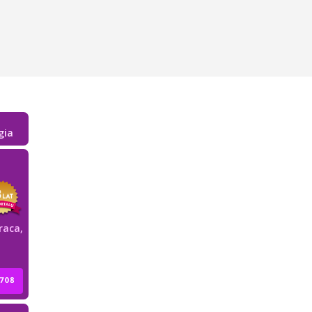
gia
raca,