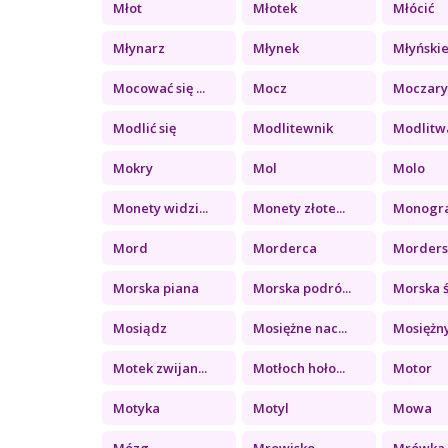
Młot
Młotek
Młócić
Młynarz
Młynek
Młyńskie 
Mocować się ...
Mocz
Moczar
Modlić się
Modlitewnik
Modlitw
Mokry
Mol
Molo
Monety widzi...
Monety złote...
Monogr
Mord
Morderca
Morder
Morska piana
Morska podró...
Morska ś
Mosiądz
Mosiężne nac...
Mosiężny
Motek zwijan...
Motłoch hoło...
Motor
Motyka
Motyl
Mowa
Mózg
Mrowisko
Mrówka