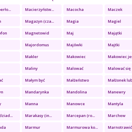
erło...
Macierzyństw...
Macocha
Maczek
n
Magazyn (cza...
Magia
Magiel
ofon
Magnetowid
Maj
Majątki
Majordomus
Majówki
Majtki
Makler
Makowiec
Makowiec jeś
Maliny
Malować
Malować się
ać
Małym być
Małżeństwo
Małżonek lub.
yn
Mandarynka
Mandolina
Manewry
y
Manna
Manowce
Mantyla
ziad...
Marakasy (in...
Marcepan (ro...
Marchew
ada
Marmur
Marmurowa ko...
Marnotrawić