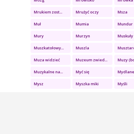
Mrukiem zost...
Mrużyć oczy
Msza
Muł
Mumia
Mundur u
Mury
Murzyn
Muskuły
Muszkatołowy...
Muszla
Musztar
Muza widzieć
Muzeum zwied...
Muzy (bo
Muzykalne na...
Myć się
Mydlane 
Mysz
Myszka miki
Myśli