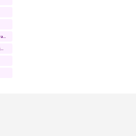
...
..