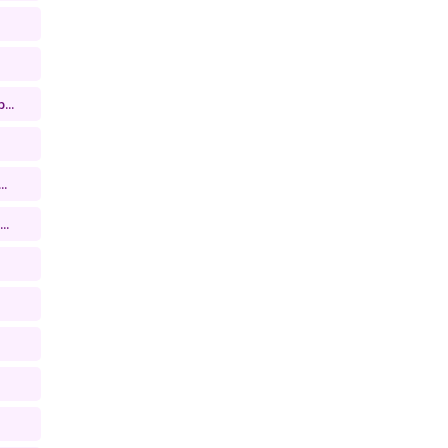
...
..
..