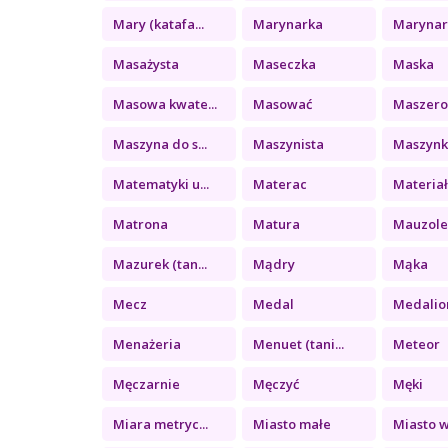
Mary (katafa...
Marynarka
Marynark
Masażysta
Maseczka
Maska
Masowa kwate...
Masować
Maszer
Maszyna do s...
Maszynista
Maszynka
Matematyki u...
Materac
Materiał 
Matrona
Matura
Mauzol
Mazurek (tan...
Mądry
Mąka
Mecz
Medal
Medalio
Menażeria
Menuet (tani...
Meteor
Męczarnie
Męczyć
Męki
Miara metryc...
Miasto małe
Miasto wi