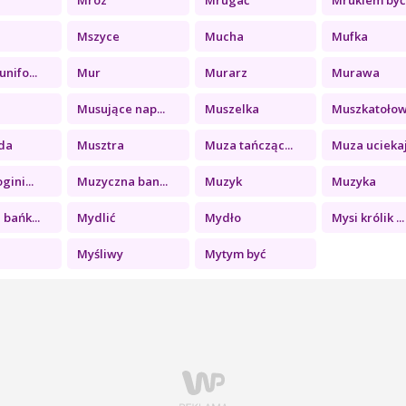
Mszyce
Mucha
Mufka
nifo...
Mur
Murarz
Murawa
Musujące nap...
Muszelka
Muszkatołowa
da
Musztra
Muza tańcząc...
Muza uciekaj.
gini...
Muzyczna ban...
Muzyk
Muzyka
bańk...
Mydlić
Mydło
Mysi królik ...
Myśliwy
Mytym być