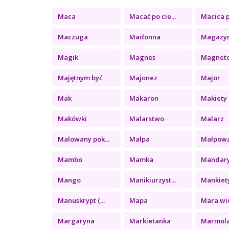
Maca
Macać po cie...
Macica p
Maczuga
Madonna
Magazy
Magik
Magnes
Magnet
Majętnym być
Majonez
Major
Mak
Makaron
Makiety
Makówki
Malarstwo
Malarz
Malowany pok...
Małpa
Małpow
Mambo
Mamka
Mandar
Mango
Manikiurzyst...
Mankiet
Manuskrypt (...
Mapa
Mara wid
Margaryna
Markietanka
Marmol