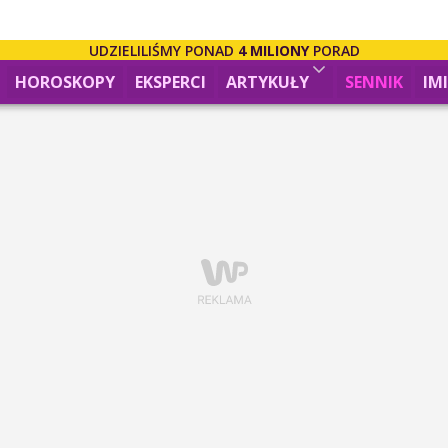
UDZIELILIŚMY PONAD
4 MILIONY
PORAD
HOROSKOPY
EKSPERCI
ARTYKUŁY
SENNIK
IM