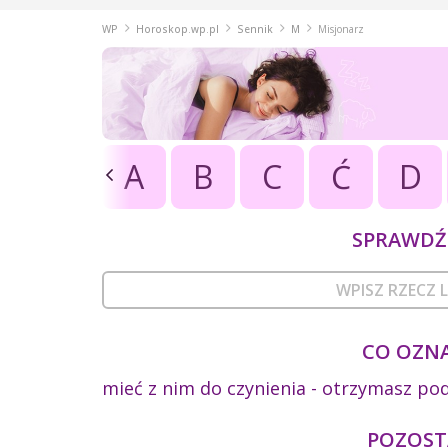
WP
Horoskop.wp.pl
Sennik
M
Misjonarz
A
B
C
Ć
D
SPRAWDŹ 
CO OZNA
mieć z nim do czynienia - otrzymasz po
POZOSTA