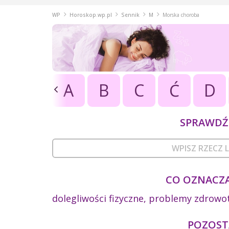
WP
Horoskop.wp.pl
Sennik
M
Morska choroba
A
B
C
Ć
D
SPRAWDŹ 
CO OZNACZA
dolegliwości fizyczne, problemy zdrowo
POZOSTA