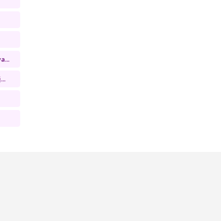
...
..