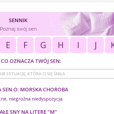
SENNIK
Poznaj swój sen
E
F
G
H
I
J
CO OZNACZA TWÓJ SEN:
 SEN O: MORSKA CHOROBA
tne, niegroźna niedyspozycja.
ŁE SNY NA LITERĘ "M"