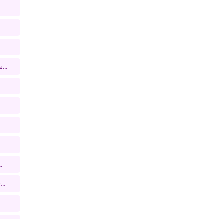
...
.
..