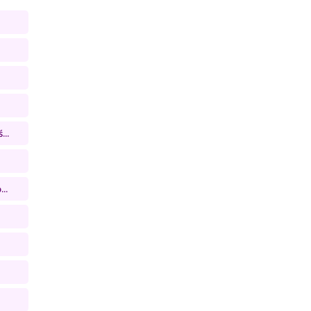
...
..