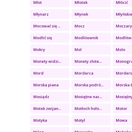
Młot
Młotek
Młócić
Młynarz
Młynek
Młyńskie 
Mocować się ...
Mocz
Moczar
Modlić się
Modlitewnik
Modlitw
Mokry
Mol
Molo
Monety widzi...
Monety złote...
Monogr
Mord
Morderca
Morder
Morska piana
Morska podró...
Morska ś
Mosiądz
Mosiężne nac...
Mosiężny
Motek zwijan...
Motłoch hoło...
Motor
Motyka
Motyl
Mowa
Mózg
Mrowisko
Mrówka