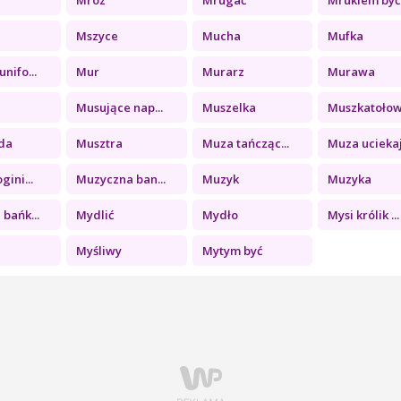
Mszyce
Mucha
Mufka
nifo...
Mur
Murarz
Murawa
Musujące nap...
Muszelka
Muszkatołowa
da
Musztra
Muza tańcząc...
Muza uciekaj.
gini...
Muzyczna ban...
Muzyk
Muzyka
bańk...
Mydlić
Mydło
Mysi królik ...
Myśliwy
Mytym być