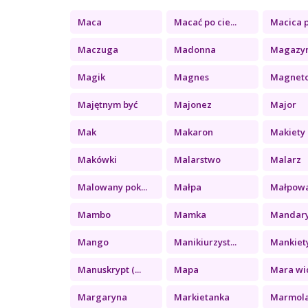
Maca
Macać po cie...
Macica p
Maczuga
Madonna
Magazy
Magik
Magnes
Magnet
Majętnym być
Majonez
Major
Mak
Makaron
Makiety
Makówki
Malarstwo
Malarz
Malowany pok...
Małpa
Małpow
Mambo
Mamka
Mandar
Mango
Manikiurzyst...
Mankiet
Manuskrypt (...
Mapa
Mara wid
Margaryna
Markietanka
Marmol