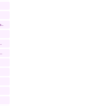
...
..
..