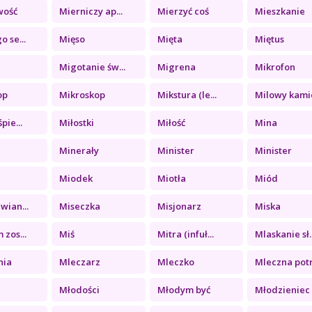
wość
Mierniczy ap...
Mierzyć coś
Mieszkanie
o se...
Mięso
Mięta
Miętus
Migotanie św...
Migrena
Mikrofon
op
Mikroskop
Mikstura (le...
Milowy kamie
pie...
Miłostki
Miłość
Mina
Minerały
Minister
Minister
Miodek
Miotła
Miód
wian...
Miseczka
Misjonarz
Miska
 zos...
Miś
Mitra (infuł...
Mlaskanie sł..
nia
Mleczarz
Mleczko
Mleczna potr.
Młodości
Młodym być
Młodzieniec