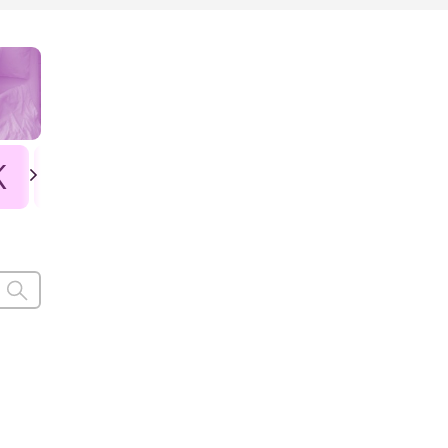
K
L
Ł
M
N
O
P