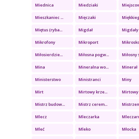
Miednica
Miedziaki
Miejsco
Mieszkaniec ...
Mięczaki
Miękkieg
Miętus (ryba...
Migdał
Migdały
Mikrofony
Mikroport
Mikrosk
Miłosierdzie...
Miłosna pogw...
Miłosny ś
Mina
Mineralna wo...
Minerał
Ministerstwo
Ministranci
Miny
Mirt
Mirtowy krze...
Mirtowy 
Mistrz budow...
Mistrz cerem...
Mistrzem
Mlecz
Mleczarka
Mleczar
Mleć
Mleko
Młocka