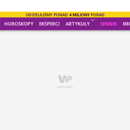
UDZIELILIŚMY PONAD
4 MILIONY
PORAD
HOROSKOPY
EKSPERCI
ARTYKUŁY
SENNIK
IM