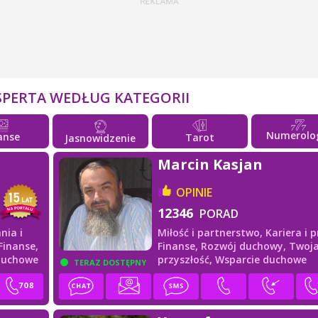
SPERTA WEDŁUG KATEGORII
Numerolo
anse
Tarot
Jasnowidzenie
Marcin Kasjan
OPINIE
12346
PORAD
nia i
Miłość i partnerstwo,
Kariera i p
Finanse,
Finanse,
Rozwój duchowy,
Twoj
duchowe
przyszłość,
Wsparcie duchowe
TERAZ DOSTĘPNY