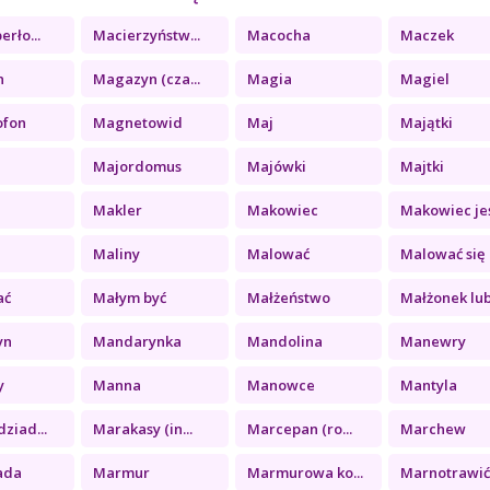
erło...
Macierzyństw...
Macocha
Maczek
n
Magazyn (cza...
Magia
Magiel
ofon
Magnetowid
Maj
Majątki
Majordomus
Majówki
Majtki
Makler
Makowiec
Makowiec jeś
Maliny
Malować
Malować się
ać
Małym być
Małżeństwo
Małżonek lub.
yn
Mandarynka
Mandolina
Manewry
y
Manna
Manowce
Mantyla
ziad...
Marakasy (in...
Marcepan (ro...
Marchew
ada
Marmur
Marmurowa ko...
Marnotrawić