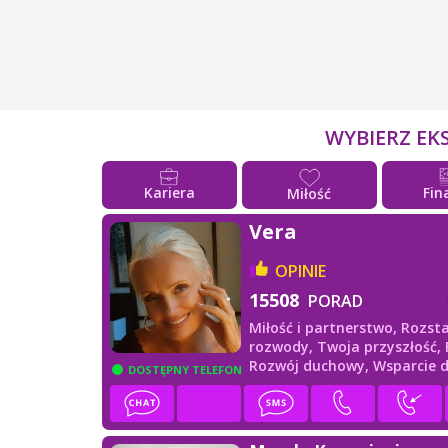
WYBIERZ EK
Kariera
Fin
Miłość
Vera
OPINIE
15508
PORAD
Miłość i partnerstwo,
Rozsta
rozwody,
Twoja przyszłość,
Rozwój duchowy,
Wsparcie 
DOSTĘPNY TELEFON