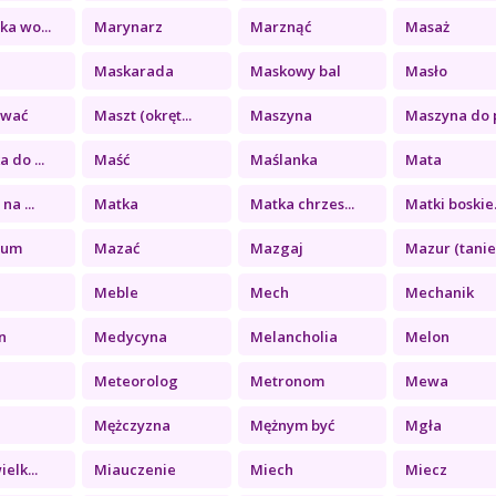
a wo...
Marynarz
Marznąć
Masaż
Maskarada
Maskowy bal
Masło
ować
Maszt (okręt...
Maszyna
Maszyna do p
 do ...
Maść
Maślanka
Mata
na ...
Matka
Matka chrzes...
Matki boskie.
eum
Mazać
Mazgaj
Mazur (tanie.
Meble
Mech
Mechanik
n
Medycyna
Melancholia
Melon
Meteorolog
Metronom
Mewa
Mężczyzna
Mężnym być
Mgła
elk...
Miauczenie
Miech
Miecz