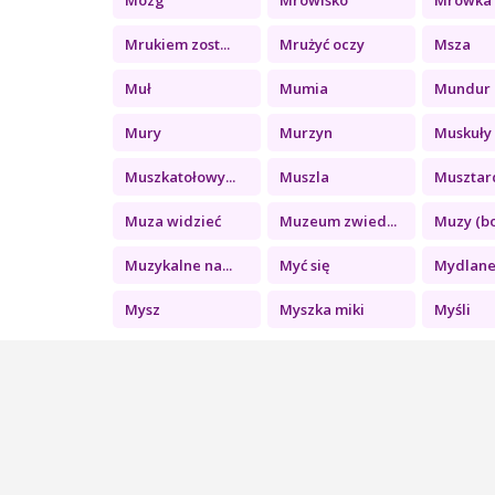
Mrukiem zost...
Mrużyć oczy
Msza
Muł
Mumia
Mundur u
Mury
Murzyn
Muskuły
Muszkatołowy...
Muszla
Musztar
Muza widzieć
Muzeum zwied...
Muzy (bo
Muzykalne na...
Myć się
Mydlane 
Mysz
Myszka miki
Myśli