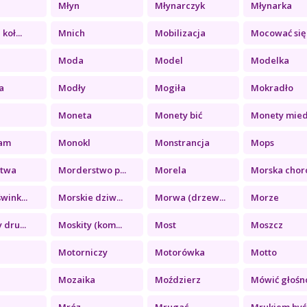
Młyn
Młynarczyk
Młynarka
koł...
Mnich
Mobilizacja
Mocować się
y
Moda
Model
Modelka
a
Modły
Mogiła
Mokradło
Moneta
Monety bić
Monety miedz
am
Monokl
Monstrancja
Mops
stwa
Morderstwo p...
Morela
Morska choro
wink...
Morskie dziw...
Morwa (drzew...
Morze
 dru...
Moskity (kom...
Most
Moszcz
Motorniczy
Motorówka
Motto
Mozaika
Moździerz
Mówić głośn
Mróz
Mrugać
Mrukiem być