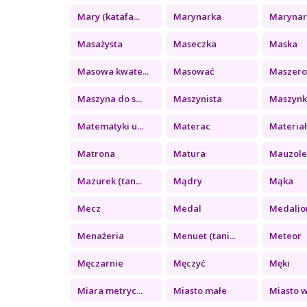
Mary (katafa...
Marynarka
Marynark
Masażysta
Maseczka
Maska
Masowa kwate...
Masować
Maszer
Maszyna do s...
Maszynista
Maszynka
Matematyki u...
Materac
Materiał 
Matrona
Matura
Mauzol
Mazurek (tan...
Mądry
Mąka
Mecz
Medal
Medalio
Menażeria
Menuet (tani...
Meteor
Męczarnie
Męczyć
Męki
Miara metryc...
Miasto małe
Miasto wi