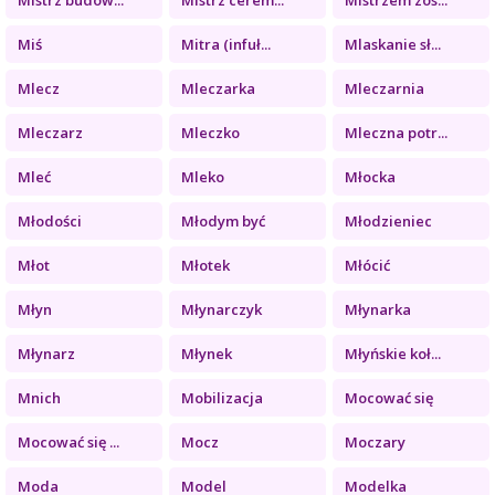
Miś
Mitra (infuł...
Mlaskanie sł...
Mlecz
Mleczarka
Mleczarnia
Mleczarz
Mleczko
Mleczna potr...
Mleć
Mleko
Młocka
Młodości
Młodym być
Młodzieniec
Młot
Młotek
Młócić
Młyn
Młynarczyk
Młynarka
Młynarz
Młynek
Młyńskie koł...
Mnich
Mobilizacja
Mocować się
Mocować się ...
Mocz
Moczary
Moda
Model
Modelka