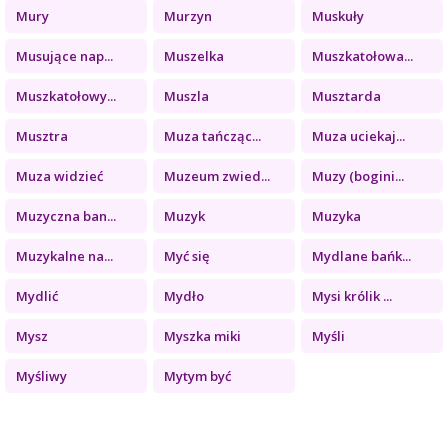
Mury
Murzyn
Muskuły
Musujące nap...
Muszelka
Muszkatołowa...
Muszkatołowy...
Muszla
Musztarda
Musztra
Muza tańcząc...
Muza uciekaj...
Muza widzieć
Muzeum zwied...
Muzy (bogini...
Muzyczna ban...
Muzyk
Muzyka
Muzykalne na...
Myć się
Mydlane bańk...
Mydlić
Mydło
Mysi królik ...
Mysz
Myszka miki
Myśli
Myśliwy
Mytym być