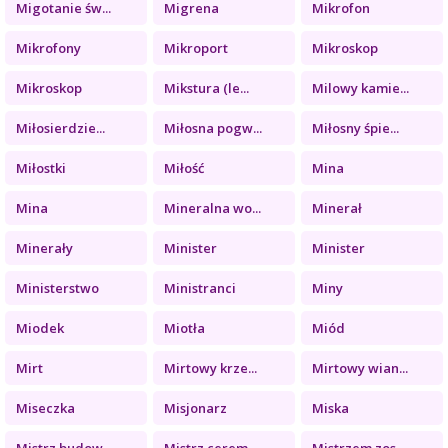
Migotanie św...
Migrena
Mikrofon
Mikrofony
Mikroport
Mikroskop
Mikroskop
Mikstura (le...
Milowy kamie...
Miłosierdzie...
Miłosna pogw...
Miłosny śpie...
Miłostki
Miłość
Mina
Mina
Mineralna wo...
Minerał
Minerały
Minister
Minister
Ministerstwo
Ministranci
Miny
Miodek
Miotła
Miód
Mirt
Mirtowy krze...
Mirtowy wian...
Miseczka
Misjonarz
Miska
Mistrz budow...
Mistrz cerem...
Mistrzem zos...