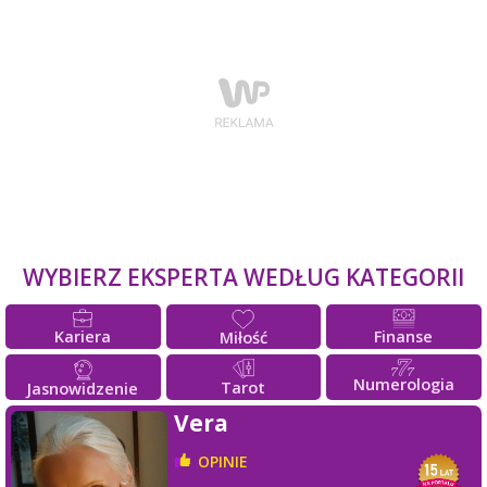
WYBIERZ EKSPERTA WEDŁUG KATEGORII
Kariera
Finanse
Miłość
Numerologia
Tarot
Jasnowidzenie
Vera
OPINIE