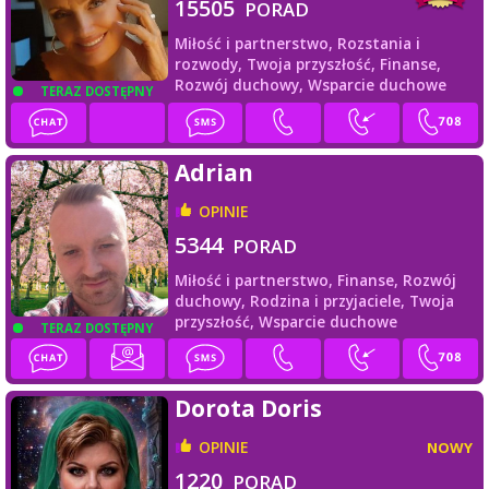
15505
PORAD
Miłość i partnerstwo,
Rozstania i
rozwody,
Twoja przyszłość,
Finanse,
Rozwój duchowy,
Wsparcie duchowe
TERAZ DOSTĘPNY
Adrian
OPINIE
5344
PORAD
Miłość i partnerstwo,
Finanse,
Rozwój
duchowy,
Rodzina i przyjaciele,
Twoja
przyszłość,
Wsparcie duchowe
TERAZ DOSTĘPNY
Dorota Doris
OPINIE
NOWY
1220
PORAD