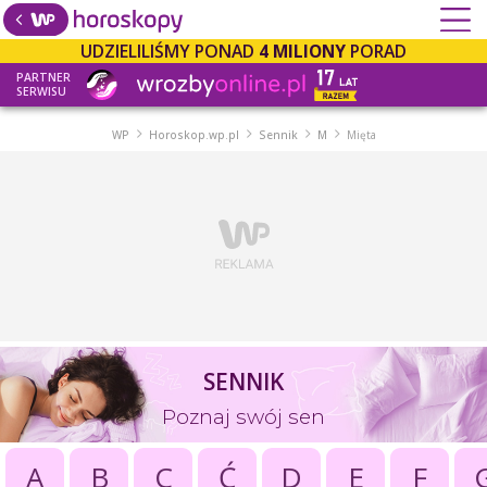
UDZIELILIŚMY PONAD
4 MILIONY
PORAD
PARTNER
SERWISU
WP
Horoskop.wp.pl
Sennik
M
Mięta
SENNIK
Poznaj swój sen
A
B
C
Ć
D
E
F