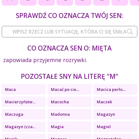
SPRAWDŹ CO OZNACZA TWÓJ SEN:
CO OZNACZA SEN O: MIĘTA
zapowiada przyjemne rozrywki.
POZOSTAŁE SNY NA LITERĘ "M"
Maca
Macać po cie...
Macica perło...
Macierzyństw...
Macocha
Maczek
Maczuga
Madonna
Magazyn
Magazyn (cza...
Magia
Magiel
Magik
Magnes
Magnetofon