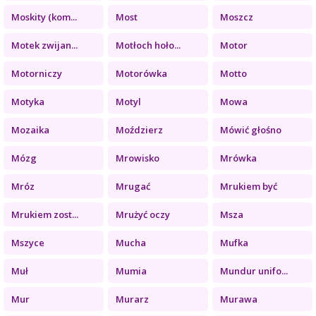
Moskity (kom...
Most
Moszcz
Motek zwijan...
Motłoch hoło...
Motor
Motorniczy
Motorówka
Motto
Motyka
Motyl
Mowa
Mozaika
Moździerz
Mówić głośno
Mózg
Mrowisko
Mrówka
Mróz
Mrugać
Mrukiem być
Mrukiem zost...
Mrużyć oczy
Msza
Mszyce
Mucha
Mufka
Muł
Mumia
Mundur unifo...
Mur
Murarz
Murawa