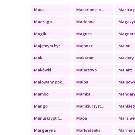
Maca
Macać po cie...
Macica p
Maczuga
Madonna
Magazy
Magik
Magnes
Magnet
Majętnym być
Majonez
Major
Mak
Makaron
Makiety
Makówki
Malarstwo
Malarz
Malowany pok...
Małpa
Małpow
Mambo
Mamka
Mandar
Mango
Manikiurzyst...
Mankiet
Manuskrypt (...
Mapa
Mara wid
Margaryna
Markietanka
Marmol