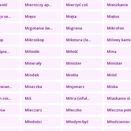
wość
Mierniczy ap...
Mierzyć coś
Mieszkanie
o se...
Mięso
Mięta
Miętus
Migotanie św...
Migrena
Mikrofon
op
Mikroskop
Mikstura (le...
Milowy kamie
pie...
Miłostki
Miłość
Mina
Minerały
Minister
Minister
Miodek
Miotła
Miód
wian...
Miseczka
Misjonarz
Miska
 zos...
Miś
Mitra (infuł...
Mlaskanie sł..
nia
Mleczarz
Mleczko
Mleczna potr.
Młodości
Młodym być
Młodzieniec