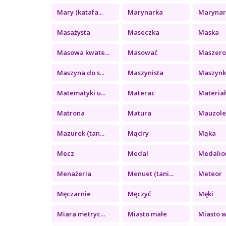
Mary (katafa...
Marynarka
Marynark
Masażysta
Maseczka
Maska
Masowa kwate...
Masować
Maszer
Maszyna do s...
Maszynista
Maszynka
Matematyki u...
Materac
Materiał 
Matrona
Matura
Mauzol
Mazurek (tan...
Mądry
Mąka
Mecz
Medal
Medalio
Menażeria
Menuet (tani...
Meteor
Męczarnie
Męczyć
Męki
Miara metryc...
Miasto małe
Miasto wi