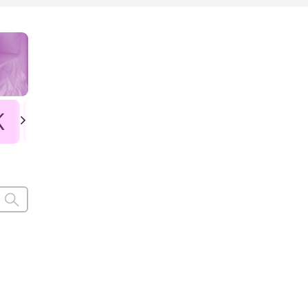
K
L
Ł
M
N
O
P