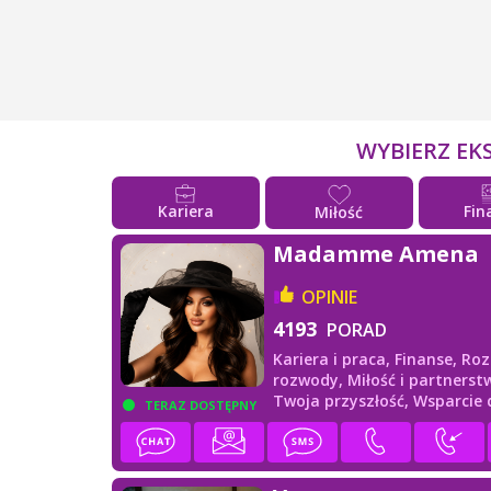
WYBIERZ EK
Kariera
Fin
Miłość
Madamme Amena
OPINIE
4193
PORAD
Kariera i praca,
Finanse,
Roz
rozwody,
Miłość i partnerst
Twoja przyszłość,
Wsparcie
TERAZ DOSTĘPNY