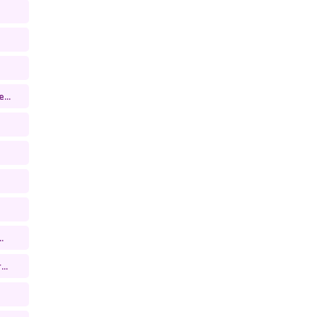
...
.
..