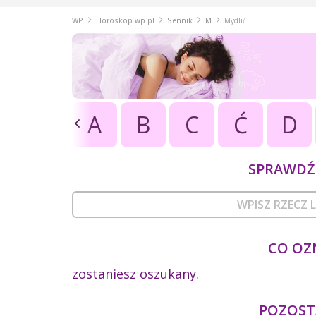
WP
Horoskop.wp.pl
Sennik
M
Mydlić
A
B
C
Ć
D
SPRAWDŹ 
CO OZ
zostaniesz oszukany.
POZOSTA