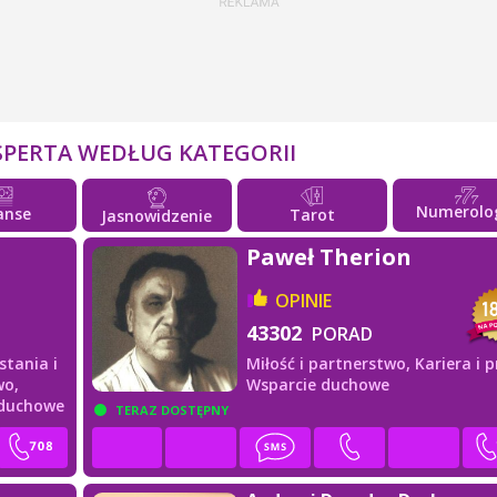
SPERTA WEDŁUG KATEGORII
Numerolo
anse
Tarot
Jasnowidzenie
Paweł Therion
OPINIE
43302
PORAD
stania i
Miłość i partnerstwo,
Kariera i p
wo,
Wsparcie duchowe
 duchowe
TERAZ DOSTĘPNY