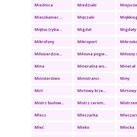
Miednica
Miedziaki
Miejsco
Mieszkaniec ...
Mięczaki
Miękkieg
Miętus (ryba...
Migdał
Migdały
Mikrofony
Mikroport
Mikrosk
Miłosierdzie...
Miłosna pogw...
Miłosny ś
Mina
Mineralna wo...
Minerał
Ministerstwo
Ministranci
Miny
Mirt
Mirtowy krze...
Mirtowy 
Mistrz budow...
Mistrz cerem...
Mistrzem
Mlecz
Mleczarka
Mleczar
Mleć
Mleko
Młocka