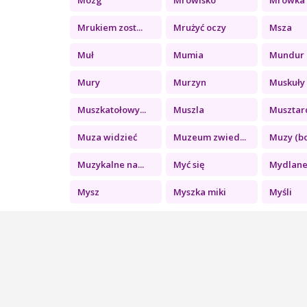
Mrukiem zost...
Mrużyć oczy
Msza
Muł
Mumia
Mundur u
Mury
Murzyn
Muskuły
Muszkatołowy...
Muszla
Musztar
Muza widzieć
Muzeum zwied...
Muzy (bo
Muzykalne na...
Myć się
Mydlane 
Mysz
Myszka miki
Myśli