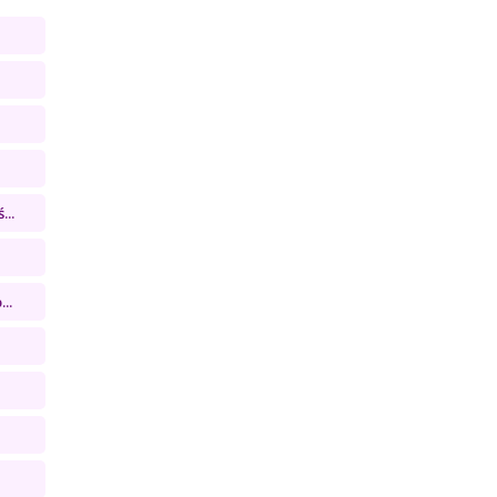
...
..