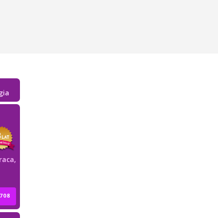
gia
raca,