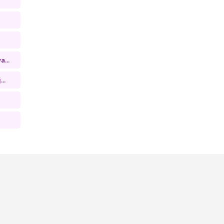
...
..