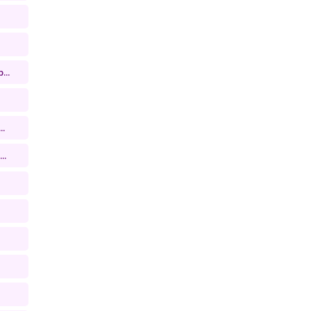
...
..
..