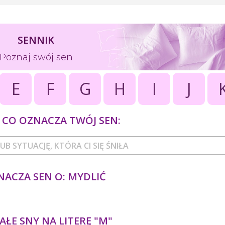
SENNIK
Poznaj swój sen
E
F
G
H
I
J
CO OZNACZA TWÓJ SEN:
NACZA SEN O: MYDLIĆ
ŁE SNY NA LITERĘ "M"