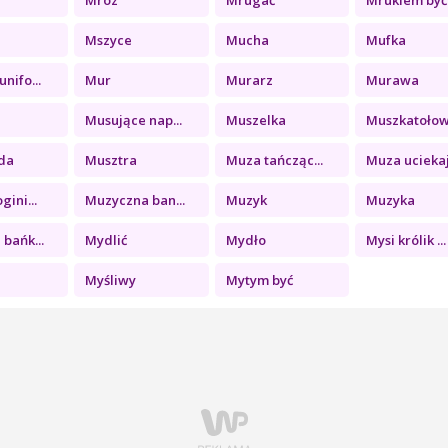
Mszyce
Mucha
Mufka
nifo...
Mur
Murarz
Murawa
Musujące nap...
Muszelka
Muszkatołowa
da
Musztra
Muza tańcząc...
Muza uciekaj.
gini...
Muzyczna ban...
Muzyk
Muzyka
bańk...
Mydlić
Mydło
Mysi królik ...
Myśliwy
Mytym być