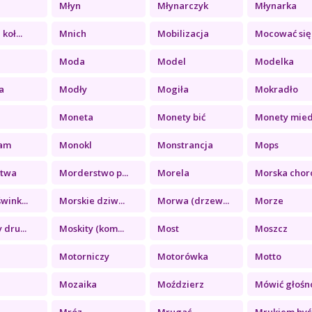
Młyn
Młynarczyk
Młynarka
koł...
Mnich
Mobilizacja
Mocować się
y
Moda
Model
Modelka
a
Modły
Mogiła
Mokradło
Moneta
Monety bić
Monety miedz
am
Monokl
Monstrancja
Mops
stwa
Morderstwo p...
Morela
Morska choro
wink...
Morskie dziw...
Morwa (drzew...
Morze
 dru...
Moskity (kom...
Most
Moszcz
Motorniczy
Motorówka
Motto
Mozaika
Moździerz
Mówić głośn
Mróz
Mrugać
Mrukiem być