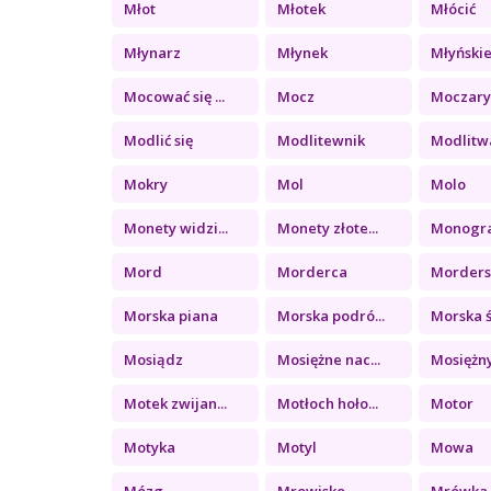
Młot
Młotek
Młócić
Młynarz
Młynek
Młyńskie 
Mocować się ...
Mocz
Moczar
Modlić się
Modlitewnik
Modlitw
Mokry
Mol
Molo
Monety widzi...
Monety złote...
Monogr
Mord
Morderca
Morder
Morska piana
Morska podró...
Morska ś
Mosiądz
Mosiężne nac...
Mosiężny
Motek zwijan...
Motłoch hoło...
Motor
Motyka
Motyl
Mowa
Mózg
Mrowisko
Mrówka