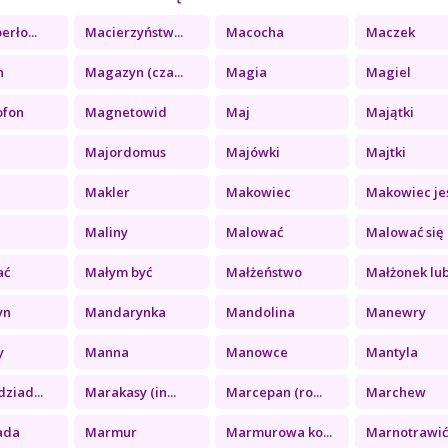
erło...
Macierzyństw...
Macocha
Maczek
n
Magazyn (cza...
Magia
Magiel
ofon
Magnetowid
Maj
Majątki
Majordomus
Majówki
Majtki
Makler
Makowiec
Makowiec jeś
Maliny
Malować
Malować się
ać
Małym być
Małżeństwo
Małżonek lub.
yn
Mandarynka
Mandolina
Manewry
y
Manna
Manowce
Mantyla
ziad...
Marakasy (in...
Marcepan (ro...
Marchew
ada
Marmur
Marmurowa ko...
Marnotrawić