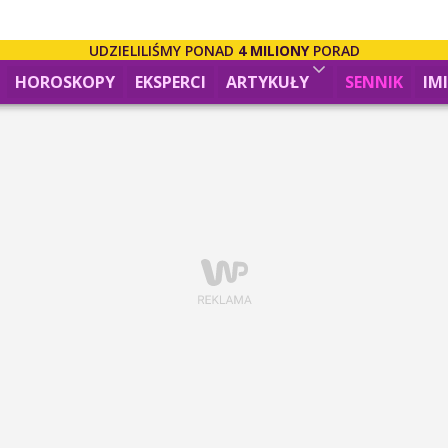
UDZIELILIŚMY PONAD
4 MILIONY
PORAD
HOROSKOPY
EKSPERCI
ARTYKUŁY
SENNIK
IM