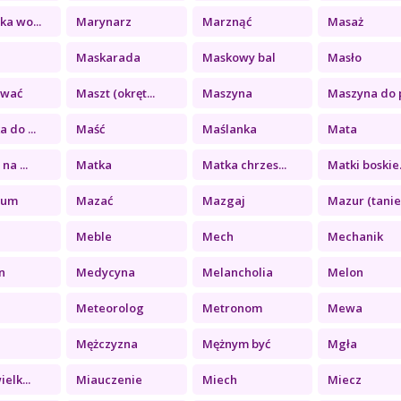
a wo...
Marynarz
Marznąć
Masaż
Maskarada
Maskowy bal
Masło
ować
Maszt (okręt...
Maszyna
Maszyna do p
 do ...
Maść
Maślanka
Mata
na ...
Matka
Matka chrzes...
Matki boskie.
eum
Mazać
Mazgaj
Mazur (tanie.
Meble
Mech
Mechanik
n
Medycyna
Melancholia
Melon
Meteorolog
Metronom
Mewa
Mężczyzna
Mężnym być
Mgła
elk...
Miauczenie
Miech
Miecz