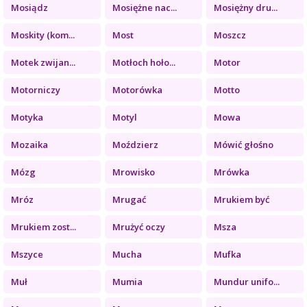
Mosiądz
Mosiężne nac...
Mosiężny dru...
Moskity (kom...
Most
Moszcz
Motek zwijan...
Motłoch hoło...
Motor
Motorniczy
Motorówka
Motto
Motyka
Motyl
Mowa
Mozaika
Moździerz
Mówić głośno
Mózg
Mrowisko
Mrówka
Mróz
Mrugać
Mrukiem być
Mrukiem zost...
Mrużyć oczy
Msza
Mszyce
Mucha
Mufka
Muł
Mumia
Mundur unifo...