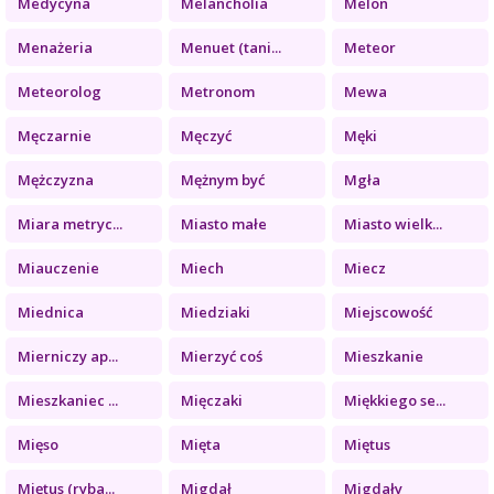
Medycyna
Melancholia
Melon
Menażeria
Menuet (tani...
Meteor
Meteorolog
Metronom
Mewa
Męczarnie
Męczyć
Męki
Mężczyzna
Mężnym być
Mgła
Miara metryc...
Miasto małe
Miasto wielk...
Miauczenie
Miech
Miecz
Miednica
Miedziaki
Miejscowość
Mierniczy ap...
Mierzyć coś
Mieszkanie
Mieszkaniec ...
Mięczaki
Miękkiego se...
Mięso
Mięta
Miętus
Miętus (ryba...
Migdał
Migdały