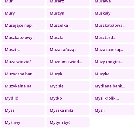
Mur
Murarz
Murawa
Mury
Murzyn
Muskuły
Musujące nap...
Muszelka
Muszkatołowa...
Muszkatołowy...
Muszla
Musztarda
Musztra
Muza tańcząc...
Muza uciekaj...
Muza widzieć
Muzeum zwied...
Muzy (bogini...
Muzyczna ban...
Muzyk
Muzyka
Muzykalne na...
Myć się
Mydlane bańk...
Mydlić
Mydło
Mysi królik ...
Mysz
Myszka miki
Myśli
Myśliwy
Mytym być