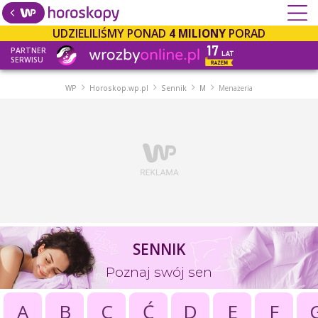
UDZIELILIŚMY PONAD
4 MILIONY
PORAD
PARTNER
SERWISU
WP
Horoskop.wp.pl
Sennik
M
Menażeria
SENNIK
Poznaj swój sen
A
B
C
Ć
D
E
F