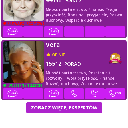
99646
PORAD
Miłość i partnerstwo,
Finanse,
Twoja
przyszłość,
Rodzina i przyjaciele,
Rozwój
duchowy,
Wsparcie duchowe
PROWADZI ROZMOWĘ
Vera
OPINIE
15512
PORAD
Miłość i partnerstwo,
Rozstania i
rozwody,
Twoja przyszłość,
Finanse,
Rozwój duchowy,
Wsparcie duchowe
DOSTĘPNY TELEFON
ZOBACZ WIĘCEJ EKSPERTÓW