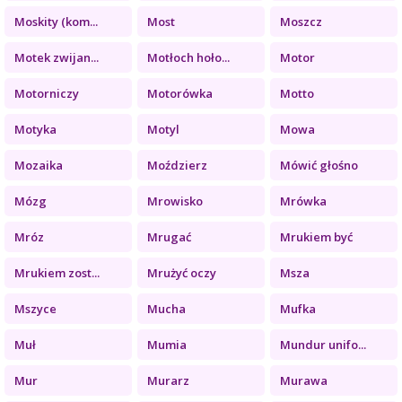
Moskity (kom...
Most
Moszcz
Motek zwijan...
Motłoch hoło...
Motor
Motorniczy
Motorówka
Motto
Motyka
Motyl
Mowa
Mozaika
Moździerz
Mówić głośno
Mózg
Mrowisko
Mrówka
Mróz
Mrugać
Mrukiem być
Mrukiem zost...
Mrużyć oczy
Msza
Mszyce
Mucha
Mufka
Muł
Mumia
Mundur unifo...
Mur
Murarz
Murawa