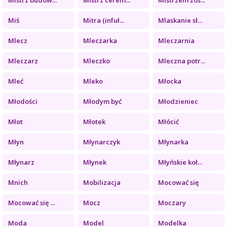
Miś
Mitra (infuł...
Mlaskanie sł...
Mlecz
Mleczarka
Mleczarnia
Mleczarz
Mleczko
Mleczna potr...
Mleć
Mleko
Młocka
Młodości
Młodym być
Młodzieniec
Młot
Młotek
Młócić
Młyn
Młynarczyk
Młynarka
Młynarz
Młynek
Młyńskie koł...
Mnich
Mobilizacja
Mocować się
Mocować się ...
Mocz
Moczary
Moda
Model
Modelka