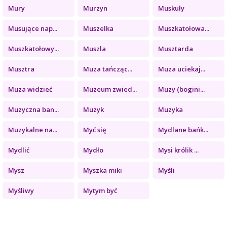
Mury
Murzyn
Muskuły
Musujące nap...
Muszelka
Muszkatołowa...
Muszkatołowy...
Muszla
Musztarda
Musztra
Muza tańcząc...
Muza uciekaj...
Muza widzieć
Muzeum zwied...
Muzy (bogini...
Muzyczna ban...
Muzyk
Muzyka
Muzykalne na...
Myć się
Mydlane bańk...
Mydlić
Mydło
Mysi królik ...
Mysz
Myszka miki
Myśli
Myśliwy
Mytym być