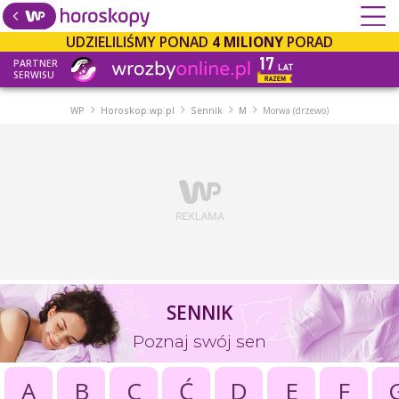
UDZIELILIŚMY PONAD
4 MILIONY
PORAD
PARTNER
SERWISU
WP
Horoskop.wp.pl
Sennik
M
Morwa (drzewo)
SENNIK
Poznaj swój sen
A
B
C
Ć
D
E
F