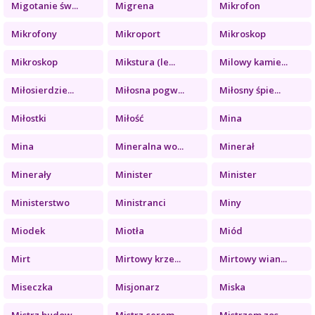
Migotanie św...
Migrena
Mikrofon
Mikrofony
Mikroport
Mikroskop
Mikroskop
Mikstura (le...
Milowy kamie...
Miłosierdzie...
Miłosna pogw...
Miłosny śpie...
Miłostki
Miłość
Mina
Mina
Mineralna wo...
Minerał
Minerały
Minister
Minister
Ministerstwo
Ministranci
Miny
Miodek
Miotła
Miód
Mirt
Mirtowy krze...
Mirtowy wian...
Miseczka
Misjonarz
Miska
Mistrz budow...
Mistrz cerem...
Mistrzem zos...