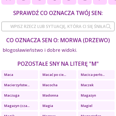
SPRAWDŹ CO OZNACZA TWÓJ SEN:
CO OZNACZA SEN O: MORWA (DRZEWO)
błogosławieństwo i dobre widoki.
POZOSTAŁE SNY NA LITERĘ "M"
Maca
Macać po cie...
Macica perło...
Macierzyństw...
Macocha
Maczek
Maczuga
Madonna
Magazyn
Magazyn (cza...
Magia
Magiel
Magik
Magnes
Magnetofon