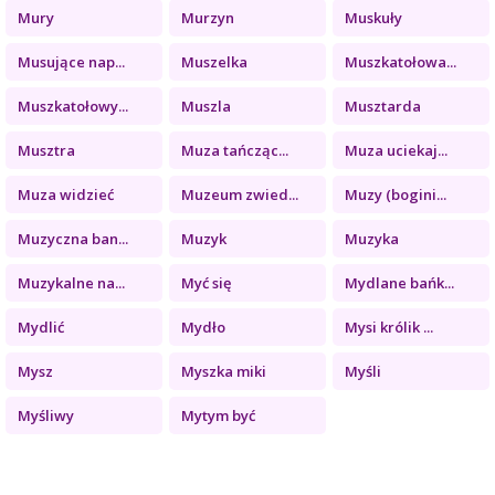
Mury
Murzyn
Muskuły
Musujące nap...
Muszelka
Muszkatołowa...
Muszkatołowy...
Muszla
Musztarda
Musztra
Muza tańcząc...
Muza uciekaj...
Muza widzieć
Muzeum zwied...
Muzy (bogini...
Muzyczna ban...
Muzyk
Muzyka
Muzykalne na...
Myć się
Mydlane bańk...
Mydlić
Mydło
Mysi królik ...
Mysz
Myszka miki
Myśli
Myśliwy
Mytym być