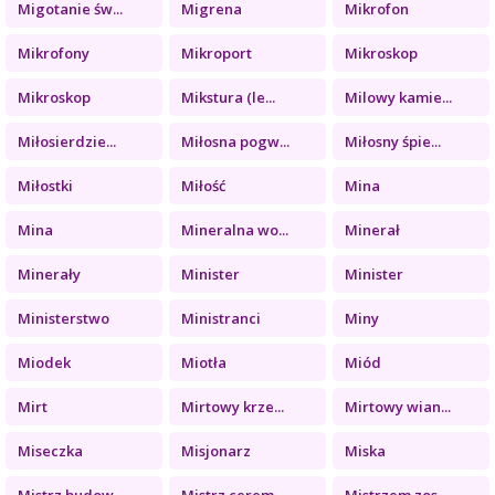
Migotanie św...
Migrena
Mikrofon
Mikrofony
Mikroport
Mikroskop
Mikroskop
Mikstura (le...
Milowy kamie...
Miłosierdzie...
Miłosna pogw...
Miłosny śpie...
Miłostki
Miłość
Mina
Mina
Mineralna wo...
Minerał
Minerały
Minister
Minister
Ministerstwo
Ministranci
Miny
Miodek
Miotła
Miód
Mirt
Mirtowy krze...
Mirtowy wian...
Miseczka
Misjonarz
Miska
Mistrz budow...
Mistrz cerem...
Mistrzem zos...