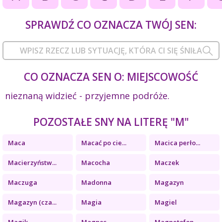
SPRAWDŹ CO OZNACZA TWÓJ SEN:
CO OZNACZA SEN O: MIEJSCOWOŚĆ
nieznaną widzieć - przyjemne podróże.
POZOSTAŁE SNY NA LITERĘ "M"
Maca
Macać po cie...
Macica perło...
Macierzyństw...
Macocha
Maczek
Maczuga
Madonna
Magazyn
Magazyn (cza...
Magia
Magiel
Magik
Magnes
Magnetofon