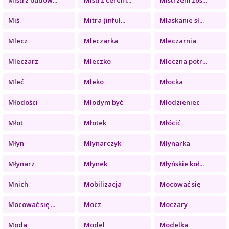
Miś
Mitra (infuł...
Mlaskanie sł...
Mlecz
Mleczarka
Mleczarnia
Mleczarz
Mleczko
Mleczna potr...
Mleć
Mleko
Młocka
Młodości
Młodym być
Młodzieniec
Młot
Młotek
Młócić
Młyn
Młynarczyk
Młynarka
Młynarz
Młynek
Młyńskie koł...
Mnich
Mobilizacja
Mocować się
Mocować się ...
Mocz
Moczary
Moda
Model
Modelka