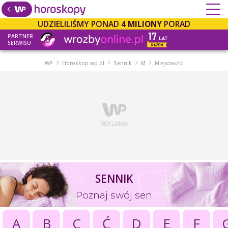
UDZIELILIŚMY PONAD
4 MILIONY
PORAD
PARTNER
SERWISU
WP
Horoskop.wp.pl
Sennik
M
Miejscowość
SENNIK
Poznaj swój sen
A
B
C
Ć
D
E
F