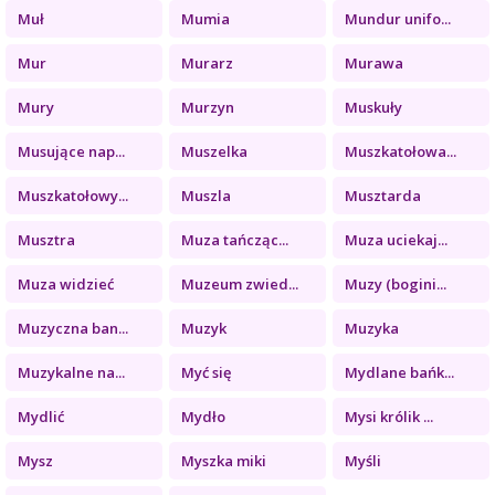
Muł
Mumia
Mundur unifo...
Mur
Murarz
Murawa
Mury
Murzyn
Muskuły
Musujące nap...
Muszelka
Muszkatołowa...
Muszkatołowy...
Muszla
Musztarda
Musztra
Muza tańcząc...
Muza uciekaj...
Muza widzieć
Muzeum zwied...
Muzy (bogini...
Muzyczna ban...
Muzyk
Muzyka
Muzykalne na...
Myć się
Mydlane bańk...
Mydlić
Mydło
Mysi królik ...
Mysz
Myszka miki
Myśli