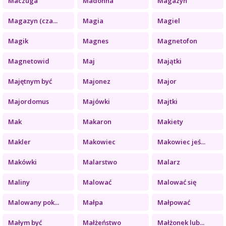
Maczuga
Madonna
Magazyn
Magazyn (cza...
Magia
Magiel
Magik
Magnes
Magnetofon
Magnetowid
Maj
Majątki
Majętnym być
Majonez
Major
Majordomus
Majówki
Majtki
Mak
Makaron
Makiety
Makler
Makowiec
Makowiec jeś...
Makówki
Malarstwo
Malarz
Maliny
Malować
Malować się
Malowany pok...
Małpa
Małpować
Małym być
Małżeństwo
Małżonek lub...