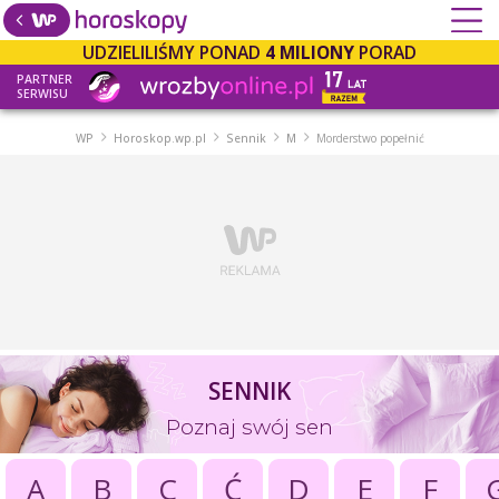
UDZIELILIŚMY PONAD
4 MILIONY
PORAD
PARTNER
SERWISU
WP
Horoskop.wp.pl
Sennik
M
Morderstwo popełnić
SENNIK
Poznaj swój sen
A
B
C
Ć
D
E
F