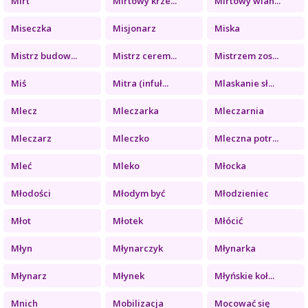
Mirt
Mirtowy krze...
Mirtowy wian...
Miseczka
Misjonarz
Miska
Mistrz budow...
Mistrz cerem...
Mistrzem zos...
Miś
Mitra (infuł...
Mlaskanie sł...
Mlecz
Mleczarka
Mleczarnia
Mleczarz
Mleczko
Mleczna potr...
Mleć
Mleko
Młocka
Młodości
Młodym być
Młodzieniec
Młot
Młotek
Młócić
Młyn
Młynarczyk
Młynarka
Młynarz
Młynek
Młyńskie koł...
Mnich
Mobilizacja
Mocować się