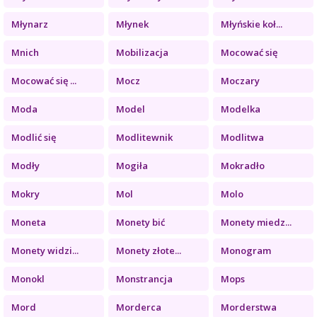
Młynarz
Młynek
Młyńskie koł...
Mnich
Mobilizacja
Mocować się
Mocować się ...
Mocz
Moczary
Moda
Model
Modelka
Modlić się
Modlitewnik
Modlitwa
Modły
Mogiła
Mokradło
Mokry
Mol
Molo
Moneta
Monety bić
Monety miedz...
Monety widzi...
Monety złote...
Monogram
Monokl
Monstrancja
Mops
Mord
Morderca
Morderstwa