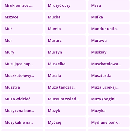
Mrukiem zost...
Mrużyć oczy
Msza
Mszyce
Mucha
Mufka
Muł
Mumia
Mundur unifo...
Mur
Murarz
Murawa
Mury
Murzyn
Muskuły
Musujące nap...
Muszelka
Muszkatołowa...
Muszkatołowy...
Muszla
Musztarda
Musztra
Muza tańcząc...
Muza uciekaj...
Muza widzieć
Muzeum zwied...
Muzy (bogini...
Muzyczna ban...
Muzyk
Muzyka
Muzykalne na...
Myć się
Mydlane bańk...