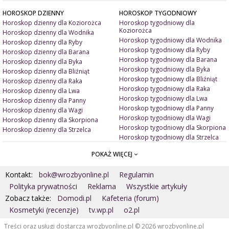
HOROSKOP DZIENNY
HOROSKOP TYGODNIOWY
Horoskop dzienny dla Koziorożca
Horoskop tygodniowy dla
Koziorożca
Horoskop dzienny dla Wodnika
Horoskop tygodniowy dla Wodnika
Horoskop dzienny dla Ryby
Horoskop tygodniowy dla Ryby
Horoskop dzienny dla Barana
Horoskop tygodniowy dla Barana
Horoskop dzienny dla Byka
Horoskop tygodniowy dla Byka
Horoskop dzienny dla Bliźniąt
Horoskop tygodniowy dla Bliźniąt
Horoskop dzienny dla Raka
Horoskop tygodniowy dla Raka
Horoskop dzienny dla Lwa
Horoskop tygodniowy dla Lwa
Horoskop dzienny dla Panny
Horoskop tygodniowy dla Panny
Horoskop dzienny dla Wagi
Horoskop tygodniowy dla Wagi
Horoskop dzienny dla Skorpiona
Horoskop tygodniowy dla Skorpiona
Horoskop dzienny dla Strzelca
Horoskop tygodniowy dla Strzelca
POKAŻ WIĘCEJ
ARTYKUŁY
ZNAK ZODIAKU A
Miłość i związki
Miłosne talizmany
Kontakt:
bok@wrozbyonline.pl
Regulamin
Pieniądze i dobrobyt
Jak ubrać się na randkę?
Doradztwo duchowe
Jakie kolory ją/ jego uwiodą?
Polityka prywatności
Reklama
Wszystkie artykuły
Wróżby ogólne
Jak ją/ jego uwieść?
Zobacz także:
Domodi.pl
Kafeteria (forum)
Astrologia
Kosmetyki (recenzje)
tv.wp.pl
o2.pl
MAGIA
Numerologia
Artykuły
Kamienie
Treści oraz usługi dostarcza wrozbyonline.pl © 2026 wrozbyonline.pl