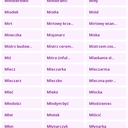
Ministerstwo
Ministranci
Miny
Miodek
Miotła
Miód
Mirt
Mirtowy krze...
Mirtowy wian...
Miseczka
Misjonarz
Miska
Mistrz budow...
Mistrz cerem...
Mistrzem zos...
Miś
Mitra (infuł...
Mlaskanie sł...
Mlecz
Mleczarka
Mleczarnia
Mleczarz
Mleczko
Mleczna potr...
Mleć
Mleko
Młocka
Młodości
Młodym być
Młodzieniec
Młot
Młotek
Młócić
Młyn
Młynarczyk
Młynarka