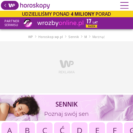
UDZIELILIŚMY PONAD
4 MILIONY
PORAD
PARTNER
SERWISU
WP
Horoskop.wp.pl
Sennik
M
Marznąć
SENNIK
Poznaj swój sen
A
B
C
Ć
D
E
F