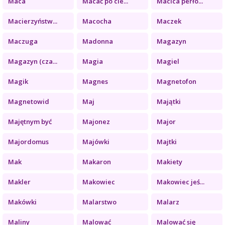
Maca
Macać po cie...
Macica perło...
Macierzyństw...
Macocha
Maczek
Maczuga
Madonna
Magazyn
Magazyn (cza...
Magia
Magiel
Magik
Magnes
Magnetofon
Magnetowid
Maj
Majątki
Majętnym być
Majonez
Major
Majordomus
Majówki
Majtki
Mak
Makaron
Makiety
Makler
Makowiec
Makowiec jeś...
Makówki
Malarstwo
Malarz
Maliny
Malować
Malować się