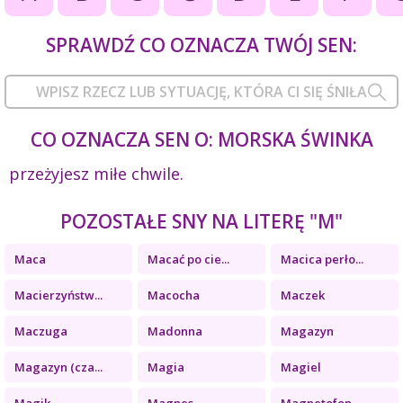
SPRAWDŹ CO OZNACZA TWÓJ SEN:
CO OZNACZA SEN O: MORSKA ŚWINKA
przeżyjesz miłe chwile.
POZOSTAŁE SNY NA LITERĘ "M"
Maca
Macać po cie...
Macica perło...
Macierzyństw...
Macocha
Maczek
Maczuga
Madonna
Magazyn
Magazyn (cza...
Magia
Magiel
Magik
Magnes
Magnetofon