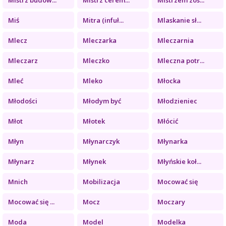
Miś
Mitra (infuł...
Mlaskanie sł...
Mlecz
Mleczarka
Mleczarnia
Mleczarz
Mleczko
Mleczna potr...
Mleć
Mleko
Młocka
Młodości
Młodym być
Młodzieniec
Młot
Młotek
Młócić
Młyn
Młynarczyk
Młynarka
Młynarz
Młynek
Młyńskie koł...
Mnich
Mobilizacja
Mocować się
Mocować się ...
Mocz
Moczary
Moda
Model
Modelka