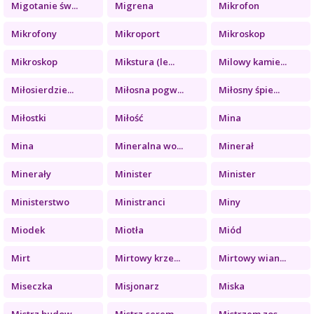
Migotanie św...
Migrena
Mikrofon
Mikrofony
Mikroport
Mikroskop
Mikroskop
Mikstura (le...
Milowy kamie...
Miłosierdzie...
Miłosna pogw...
Miłosny śpie...
Miłostki
Miłość
Mina
Mina
Mineralna wo...
Minerał
Minerały
Minister
Minister
Ministerstwo
Ministranci
Miny
Miodek
Miotła
Miód
Mirt
Mirtowy krze...
Mirtowy wian...
Miseczka
Misjonarz
Miska
Mistrz budow...
Mistrz cerem...
Mistrzem zos...