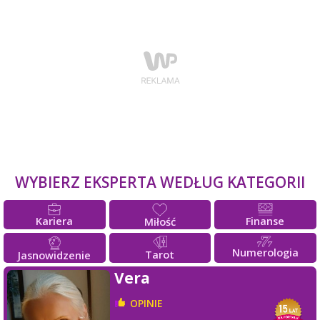
WYBIERZ EKSPERTA WEDŁUG KATEGORII
Kariera
Finanse
Miłość
Numerologia
Tarot
Jasnowidzenie
Vera
OPINIE