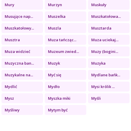
Mury
Murzyn
Muskuły
Musujące nap...
Muszelka
Muszkatołowa...
Muszkatołowy...
Muszla
Musztarda
Musztra
Muza tańcząc...
Muza uciekaj...
Muza widzieć
Muzeum zwied...
Muzy (bogini...
Muzyczna ban...
Muzyk
Muzyka
Muzykalne na...
Myć się
Mydlane bańk...
Mydlić
Mydło
Mysi królik ...
Mysz
Myszka miki
Myśli
Myśliwy
Mytym być