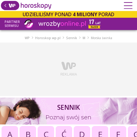
UDZIELILIŚMY PONAD
4 MILIONY
PORAD
PARTNER
SERWISU
WP
Horoskop.wp.pl
Sennik
M
Morska świnka
SENNIK
Poznaj swój sen
A
B
C
Ć
D
E
F