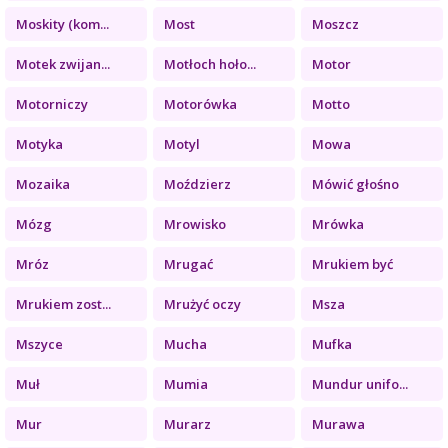
Moskity (kom...
Most
Moszcz
Motek zwijan...
Motłoch hoło...
Motor
Motorniczy
Motorówka
Motto
Motyka
Motyl
Mowa
Mozaika
Moździerz
Mówić głośno
Mózg
Mrowisko
Mrówka
Mróz
Mrugać
Mrukiem być
Mrukiem zost...
Mrużyć oczy
Msza
Mszyce
Mucha
Mufka
Muł
Mumia
Mundur unifo...
Mur
Murarz
Murawa