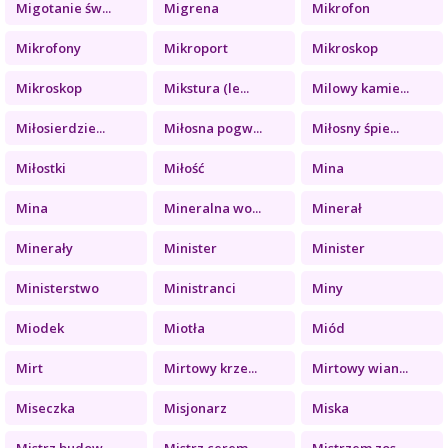
Migotanie św...
Migrena
Mikrofon
Mikrofony
Mikroport
Mikroskop
Mikroskop
Mikstura (le...
Milowy kamie...
Miłosierdzie...
Miłosna pogw...
Miłosny śpie...
Miłostki
Miłość
Mina
Mina
Mineralna wo...
Minerał
Minerały
Minister
Minister
Ministerstwo
Ministranci
Miny
Miodek
Miotła
Miód
Mirt
Mirtowy krze...
Mirtowy wian...
Miseczka
Misjonarz
Miska
Mistrz budow...
Mistrz cerem...
Mistrzem zos...