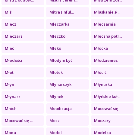
Miś
Mitra (infuł...
Mlaskanie sł...
Mlecz
Mleczarka
Mleczarnia
Mleczarz
Mleczko
Mleczna potr...
Mleć
Mleko
Młocka
Młodości
Młodym być
Młodzieniec
Młot
Młotek
Młócić
Młyn
Młynarczyk
Młynarka
Młynarz
Młynek
Młyńskie koł...
Mnich
Mobilizacja
Mocować się
Mocować się ...
Mocz
Moczary
Moda
Model
Modelka