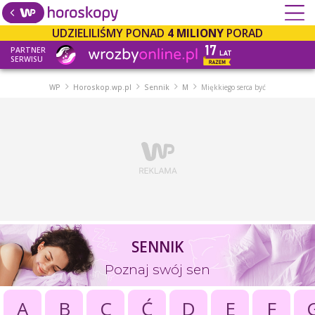
UDZIELILIŚMY PONAD
4 MILIONY
PORAD
PARTNER
SERWISU
WP
Horoskop.wp.pl
Sennik
M
Miękkiego serca być
SENNIK
Poznaj swój sen
A
B
C
Ć
D
E
F