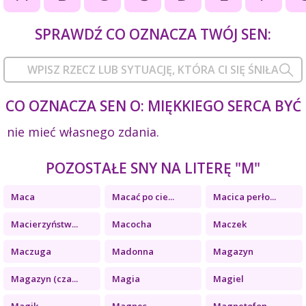
SPRAWDŹ CO OZNACZA TWÓJ SEN:
CO OZNACZA SEN O: MIĘKKIEGO SERCA BYĆ
nie mieć własnego zdania.
POZOSTAŁE SNY NA LITERĘ "M"
Maca
Macać po cie...
Macica perło...
Macierzyństw...
Macocha
Maczek
Maczuga
Madonna
Magazyn
Magazyn (cza...
Magia
Magiel
Magik
Magnes
Magnetofon