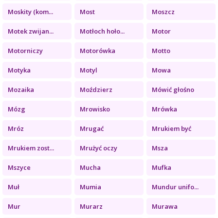
Moskity (kom...
Most
Moszcz
Motek zwijan...
Motłoch hoło...
Motor
Motorniczy
Motorówka
Motto
Motyka
Motyl
Mowa
Mozaika
Moździerz
Mówić głośno
Mózg
Mrowisko
Mrówka
Mróz
Mrugać
Mrukiem być
Mrukiem zost...
Mrużyć oczy
Msza
Mszyce
Mucha
Mufka
Muł
Mumia
Mundur unifo...
Mur
Murarz
Murawa