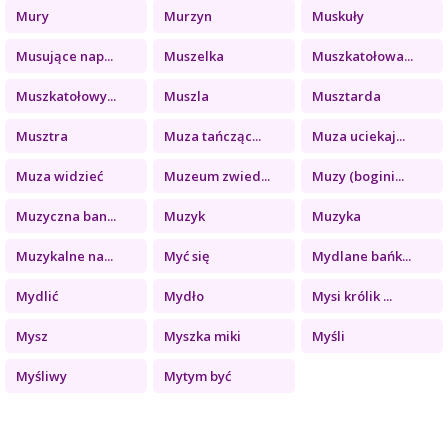
Mury
Murzyn
Muskuły
Musujące nap...
Muszelka
Muszkatołowa...
Muszkatołowy...
Muszla
Musztarda
Musztra
Muza tańcząc...
Muza uciekaj...
Muza widzieć
Muzeum zwied...
Muzy (bogini...
Muzyczna ban...
Muzyk
Muzyka
Muzykalne na...
Myć się
Mydlane bańk...
Mydlić
Mydło
Mysi królik ...
Mysz
Myszka miki
Myśli
Myśliwy
Mytym być