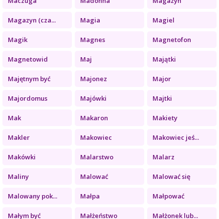
Maczuga
Madonna
Magazyn
Magazyn (cza...
Magia
Magiel
Magik
Magnes
Magnetofon
Magnetowid
Maj
Majątki
Majętnym być
Majonez
Major
Majordomus
Majówki
Majtki
Mak
Makaron
Makiety
Makler
Makowiec
Makowiec jeś...
Makówki
Malarstwo
Malarz
Maliny
Malować
Malować się
Malowany pok...
Małpa
Małpować
Małym być
Małżeństwo
Małżonek lub...