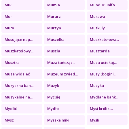
Muł
Mumia
Mundur unifo...
Mur
Murarz
Murawa
Mury
Murzyn
Muskuły
Musujące nap...
Muszelka
Muszkatołowa...
Muszkatołowy...
Muszla
Musztarda
Musztra
Muza tańcząc...
Muza uciekaj...
Muza widzieć
Muzeum zwied...
Muzy (bogini...
Muzyczna ban...
Muzyk
Muzyka
Muzykalne na...
Myć się
Mydlane bańk...
Mydlić
Mydło
Mysi królik ...
Mysz
Myszka miki
Myśli