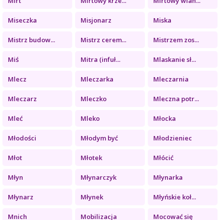
Mirt
Mirtowy krze...
Mirtowy wian...
Miseczka
Misjonarz
Miska
Mistrz budow...
Mistrz cerem...
Mistrzem zos...
Miś
Mitra (infuł...
Mlaskanie sł...
Mlecz
Mleczarka
Mleczarnia
Mleczarz
Mleczko
Mleczna potr...
Mleć
Mleko
Młocka
Młodości
Młodym być
Młodzieniec
Młot
Młotek
Młócić
Młyn
Młynarczyk
Młynarka
Młynarz
Młynek
Młyńskie koł...
Mnich
Mobilizacja
Mocować się