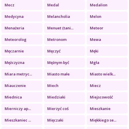
Mecz
Medal
Medalion
Medycyna
Melancholia
Melon
Menażeria
Menuet (tani...
Meteor
Meteorolog
Metronom
Mewa
Męczarnie
Męczyć
Męki
Mężczyzna
Mężnym być
Mgła
Miara metryc...
Miasto małe
Miasto wielk...
Miauczenie
Miech
Miecz
Miednica
Miedziaki
Miejscowość
Mierniczy ap...
Mierzyć coś
Mieszkanie
Mieszkaniec ...
Mięczaki
Miękkiego se...