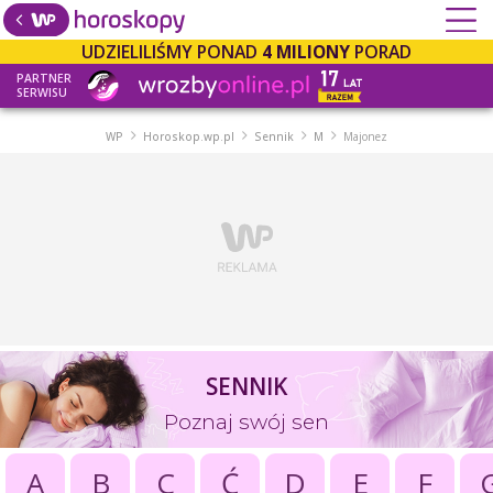
UDZIELILIŚMY PONAD
4 MILIONY
PORAD
PARTNER
SERWISU
WP
Horoskop.wp.pl
Sennik
M
Majonez
SENNIK
Poznaj swój sen
A
B
C
Ć
D
E
F