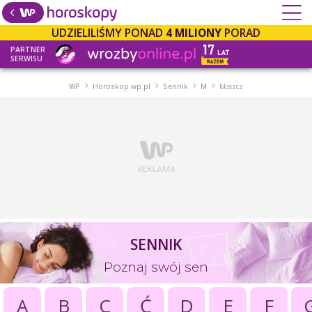
UDZIELILIŚMY PONAD
4 MILIONY
PORAD
PARTNER
SERWISU
WP
Horoskop.wp.pl
Sennik
M
Moszcz
SENNIK
Poznaj swój sen
A
B
C
Ć
D
E
F