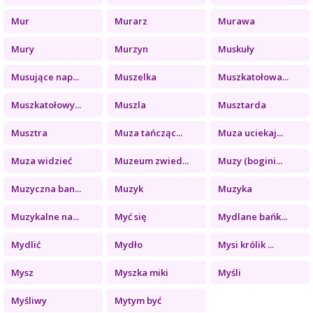
Mur
Murarz
Murawa
Mury
Murzyn
Muskuły
Musujące nap...
Muszelka
Muszkatołowa...
Muszkatołowy...
Muszla
Musztarda
Musztra
Muza tańcząc...
Muza uciekaj...
Muza widzieć
Muzeum zwied...
Muzy (bogini...
Muzyczna ban...
Muzyk
Muzyka
Muzykalne na...
Myć się
Mydlane bańk...
Mydlić
Mydło
Mysi królik ...
Mysz
Myszka miki
Myśli
Myśliwy
Mytym być