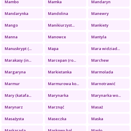
Mambo
Mamka
Mandaryn
Mandarynka
Mandolina
Manewry
Mango
Manikiurzyst...
Mankiety
Manna
Manowce
Mantyla
Manuskrypt (...
Mapa
Mara widziad...
Marakasy (in...
Marcepan (ro...
Marchew
Margaryna
Markietanka
Marmolada
Marmur
Marmurowa ko...
Marnotrawić
Mary (katafa...
Marynarka
Marynarka wo...
Marynarz
Marznąć
Masaż
Masażysta
Maseczka
Maska
Maskarada
Maskowy bal
Masło