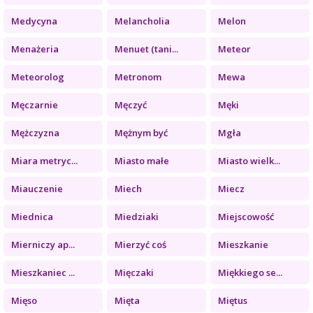
Medycyna
Melancholia
Melon
Menażeria
Menuet (tani...
Meteor
Meteorolog
Metronom
Mewa
Męczarnie
Męczyć
Męki
Mężczyzna
Mężnym być
Mgła
Miara metryc...
Miasto małe
Miasto wielk...
Miauczenie
Miech
Miecz
Miednica
Miedziaki
Miejscowość
Mierniczy ap...
Mierzyć coś
Mieszkanie
Mieszkaniec ...
Mięczaki
Miękkiego se...
Mięso
Mięta
Miętus