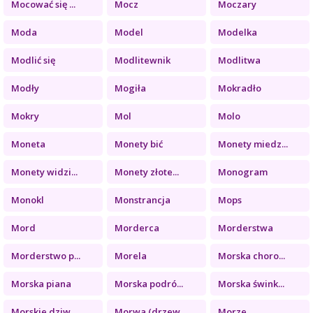
Mocować się ...
Mocz
Moczary
Moda
Model
Modelka
Modlić się
Modlitewnik
Modlitwa
Modły
Mogiła
Mokradło
Mokry
Mol
Molo
Moneta
Monety bić
Monety miedz...
Monety widzi...
Monety złote...
Monogram
Monokl
Monstrancja
Mops
Mord
Morderca
Morderstwa
Morderstwo p...
Morela
Morska choro...
Morska piana
Morska podró...
Morska śwink...
Morskie dziw...
Morwa (drzew...
Morze