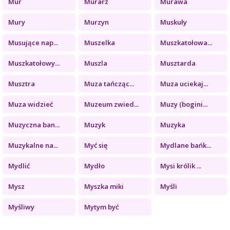
Mur
Murarz
Murawa
Mury
Murzyn
Muskuły
Musujące nap...
Muszelka
Muszkatołowa...
Muszkatołowy...
Muszla
Musztarda
Musztra
Muza tańcząc...
Muza uciekaj...
Muza widzieć
Muzeum zwied...
Muzy (bogini...
Muzyczna ban...
Muzyk
Muzyka
Muzykalne na...
Myć się
Mydlane bańk...
Mydlić
Mydło
Mysi królik ...
Mysz
Myszka miki
Myśli
Myśliwy
Mytym być