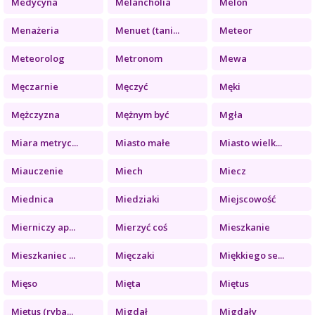
Medycyna
Melancholia
Melon
Menażeria
Menuet (tani...
Meteor
Meteorolog
Metronom
Mewa
Męczarnie
Męczyć
Męki
Mężczyzna
Mężnym być
Mgła
Miara metryc...
Miasto małe
Miasto wielk...
Miauczenie
Miech
Miecz
Miednica
Miedziaki
Miejscowość
Mierniczy ap...
Mierzyć coś
Mieszkanie
Mieszkaniec ...
Mięczaki
Miękkiego se...
Mięso
Mięta
Miętus
Miętus (ryba...
Migdał
Migdały