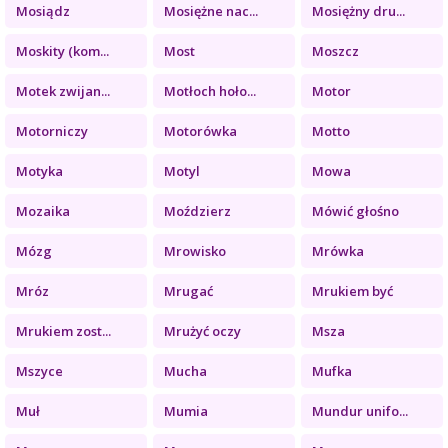
Mosiądz
Mosiężne nac...
Mosiężny dru...
Moskity (kom...
Most
Moszcz
Motek zwijan...
Motłoch hoło...
Motor
Motorniczy
Motorówka
Motto
Motyka
Motyl
Mowa
Mozaika
Moździerz
Mówić głośno
Mózg
Mrowisko
Mrówka
Mróz
Mrugać
Mrukiem być
Mrukiem zost...
Mrużyć oczy
Msza
Mszyce
Mucha
Mufka
Muł
Mumia
Mundur unifo...