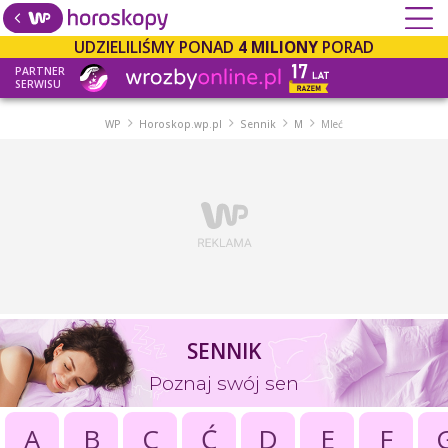
UDZIELILIŚMY PONAD
4 MILIONY
PORAD
PARTNER
SERWISU
WP
Horoskop.wp.pl
Sennik
M
Mleć
SENNIK
Poznaj swój sen
A
B
C
Ć
D
E
F