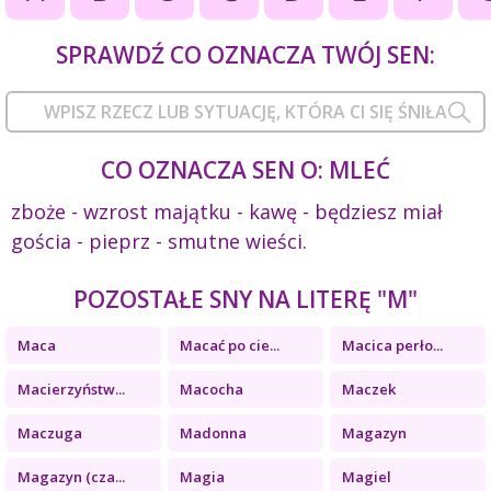
SPRAWDŹ CO OZNACZA TWÓJ SEN:
CO OZNACZA SEN O: MLEĆ
zboże - wzrost majątku - kawę - będziesz miał
gościa - pieprz - smutne wieści.
POZOSTAŁE SNY NA LITERĘ "M"
Maca
Macać po cie...
Macica perło...
Macierzyństw...
Macocha
Maczek
Maczuga
Madonna
Magazyn
Magazyn (cza...
Magia
Magiel