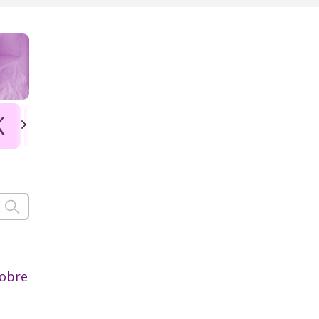
K
L
Ł
M
N
O
P
dobre