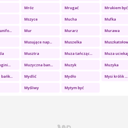
Mróz
Mrugać
Mrukiem być
Mszyce
Mucha
Mufka
nifo...
Mur
Murarz
Murawa
Musujące nap...
Muszelka
Muszkatołowa
da
Musztra
Muza tańcząc...
Muza uciekaj.
gini...
Muzyczna ban...
Muzyk
Muzyka
bańk...
Mydlić
Mydło
Mysi królik ...
Myśliwy
Mytym być