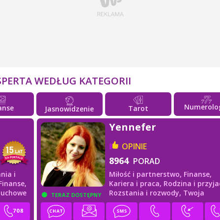
SPERTA WEDŁUG KATEGORII
Numerolo
anse
Tarot
Jasnowidzenie
Yennefer
OPINIE
8964
PORAD
nia i
Miłość i partnerstwo,
Finanse,
Finanse,
Kariera i praca,
Rodzina i przyjac
duchowe
Rozstania i rozwody,
Twoja
TERAZ DOSTĘPNY
przyszłość