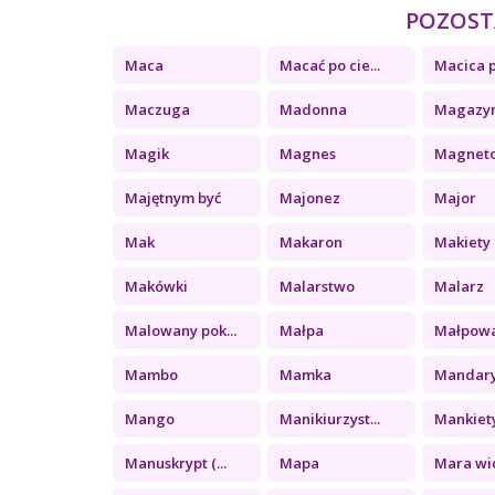
POZOSTA
Maca
Macać po cie...
Macica p
Maczuga
Madonna
Magazy
Magik
Magnes
Magnet
Majętnym być
Majonez
Major
Mak
Makaron
Makiety
Makówki
Malarstwo
Malarz
Malowany pok...
Małpa
Małpow
Mambo
Mamka
Mandar
Mango
Manikiurzyst...
Mankiet
Manuskrypt (...
Mapa
Mara wid