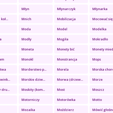
Młyn
Młynarczyk
Młynarka
koł...
Mnich
Mobilizacja
Mocować się
y
Moda
Model
Modelka
a
Modły
Mogiła
Mokradło
Moneta
Monety bić
Monety miedz
am
Monokl
Monstrancja
Mops
stwa
Morderstwo p...
Morela
Morska choro
wink...
Morskie dziw...
Morwa (drzew...
Morze
 dru...
Moskity (kom...
Most
Moszcz
Motorniczy
Motorówka
Motto
Mozaika
Moździerz
Mówić głośn