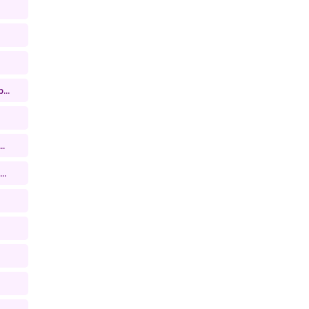
...
..
..