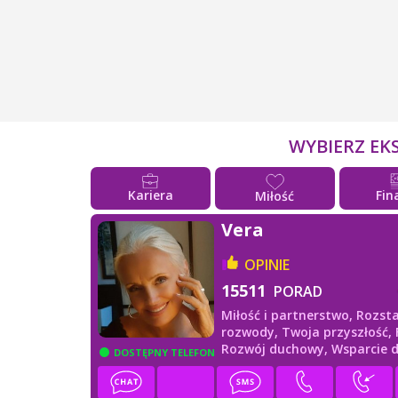
WYBIERZ EK
Kariera
Fin
Miłość
Vera
OPINIE
15511
PORAD
Miłość i partnerstwo,
Rozsta
rozwody,
Twoja przyszłość,
Rozwój duchowy,
Wsparcie 
DOSTĘPNY TELEFON