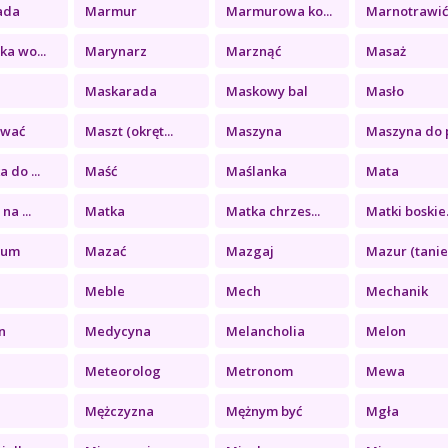
ada
Marmur
Marmurowa ko...
Marnotrawić
a wo...
Marynarz
Marznąć
Masaż
Maskarada
Maskowy bal
Masło
ować
Maszt (okręt...
Maszyna
Maszyna do p
 do ...
Maść
Maślanka
Mata
na ...
Matka
Matka chrzes...
Matki boskie.
eum
Mazać
Mazgaj
Mazur (tanie.
Meble
Mech
Mechanik
n
Medycyna
Melancholia
Melon
Meteorolog
Metronom
Mewa
Mężczyzna
Mężnym być
Mgła