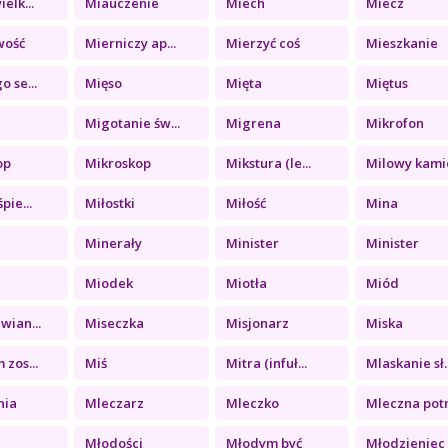
elk...
Miauczenie
Miech
Miecz
wość
Mierniczy ap...
Mierzyć coś
Mieszkanie
o se...
Mięso
Mięta
Miętus
Migotanie św...
Migrena
Mikrofon
op
Mikroskop
Mikstura (le...
Milowy kamie
pie...
Miłostki
Miłość
Mina
Minerały
Minister
Minister
Miodek
Miotła
Miód
wian...
Miseczka
Misjonarz
Miska
 zos...
Miś
Mitra (infuł...
Mlaskanie sł..
nia
Mleczarz
Mleczko
Mleczna potr.
Młodości
Młodym być
Młodzieniec