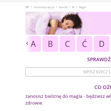
WP
Horoskop.wp.pl
Sennik
M
Magiel
A
B
C
Ć
D
SPRAWDŹ 
CO OZ
zanosisz bieliznę do magla - będziesz w
zdrowie.