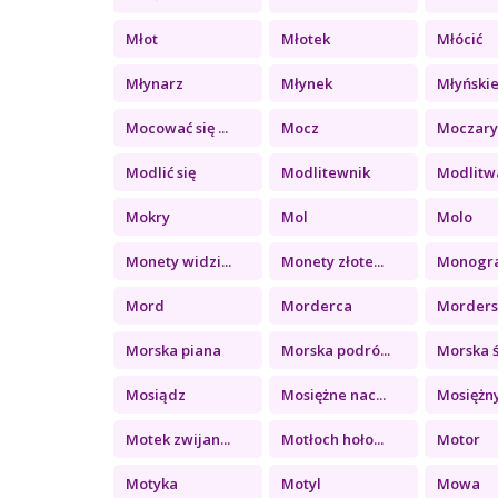
Młot
Młotek
Młócić
Młynarz
Młynek
Młyńskie 
Mocować się ...
Mocz
Moczar
Modlić się
Modlitewnik
Modlitw
Mokry
Mol
Molo
Monety widzi...
Monety złote...
Monogr
Mord
Morderca
Morder
Morska piana
Morska podró...
Morska ś
Mosiądz
Mosiężne nac...
Mosiężny
Motek zwijan...
Motłoch hoło...
Motor
Motyka
Motyl
Mowa