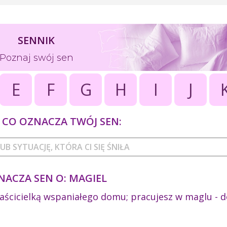
SENNIK
Poznaj swój sen
E
F
G
H
I
J
CO OZNACZA TWÓJ SEN:
NACZA SEN O: MAGIEL
łaścicielką wspaniałego domu; pracujesz w maglu - 