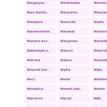
Margaryna
Markietanka
Marmol
Mary (katafa...
Marynarka
Marynark
Masażysta
Maseczka
Maska
Masowa kwate...
Masować
Maszer
Maszyna do s...
Maszynista
Maszynka
Matematyki u...
Materac
Materiał 
Matrona
Matura
Mauzol
Mazurek (tan...
Mądry
Mąka
Mecz
Medal
Medalio
Menażeria
Menuet (tani...
Meteor
Męczarnie
Męczyć
Męki