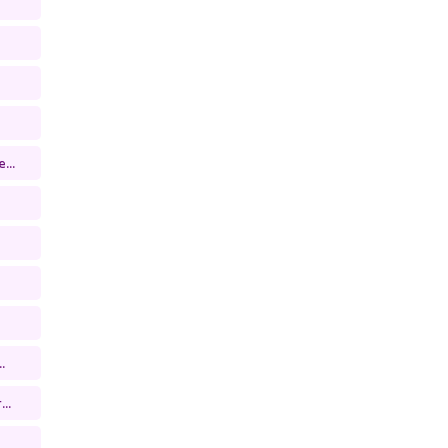
...
.
..