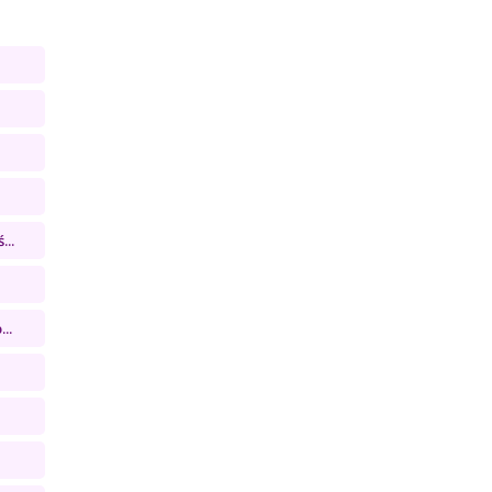
...
..