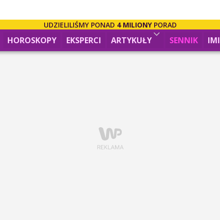
UDZIELILIŚMY PONAD
4 MILIONY
PORAD
HOROSKOPY
EKSPERCI
ARTYKUŁY
SENNIK
IM