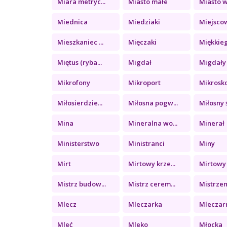
Miara metryc...
Miasto małe
Miasto wi
Miednica
Miedziaki
Miejsco
Mieszkaniec ...
Mięczaki
Miękkieg
Miętus (ryba...
Migdał
Migdały
Mikrofony
Mikroport
Mikrosk
Miłosierdzie...
Miłosna pogw...
Miłosny ś
Mina
Mineralna wo...
Minerał
Ministerstwo
Ministranci
Miny
Mirt
Mirtowy krze...
Mirtowy 
Mistrz budow...
Mistrz cerem...
Mistrzem
Mlecz
Mleczarka
Mleczar
Mleć
Mleko
Młocka