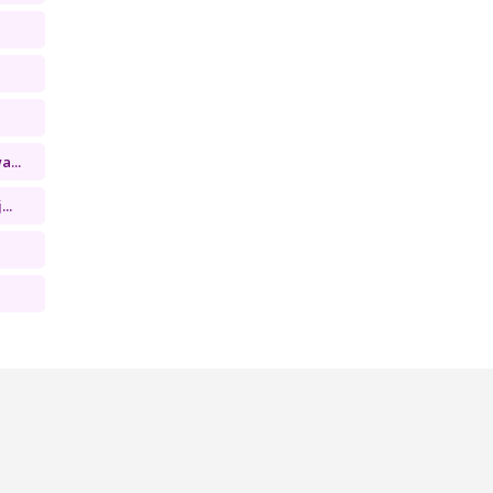
...
..