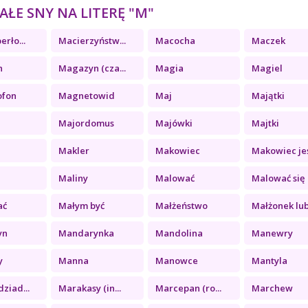
ŁE SNY NA LITERĘ "M"
erło...
Macierzyństw...
Macocha
Maczek
n
Magazyn (cza...
Magia
Magiel
ofon
Magnetowid
Maj
Majątki
Majordomus
Majówki
Majtki
Makler
Makowiec
Makowiec jeś
Maliny
Malować
Malować się
ać
Małym być
Małżeństwo
Małżonek lub.
yn
Mandarynka
Mandolina
Manewry
y
Manna
Manowce
Mantyla
ziad...
Marakasy (in...
Marcepan (ro...
Marchew