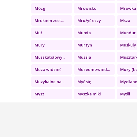
Mózg
Mrowisko
Mrówka
Mrukiem zost...
Mrużyć oczy
Msza
Muł
Mumia
Mundur u
Mury
Murzyn
Muskuły
Muszkatołowy...
Muszla
Musztar
Muza widzieć
Muzeum zwied...
Muzy (bo
Muzykalne na...
Myć się
Mydlane 
Mysz
Myszka miki
Myśli