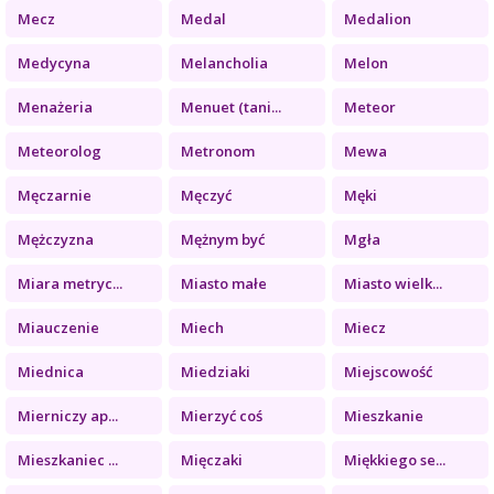
Mecz
Medal
Medalion
Medycyna
Melancholia
Melon
Menażeria
Menuet (tani...
Meteor
Meteorolog
Metronom
Mewa
Męczarnie
Męczyć
Męki
Mężczyzna
Mężnym być
Mgła
Miara metryc...
Miasto małe
Miasto wielk...
Miauczenie
Miech
Miecz
Miednica
Miedziaki
Miejscowość
Mierniczy ap...
Mierzyć coś
Mieszkanie
Mieszkaniec ...
Mięczaki
Miękkiego se...