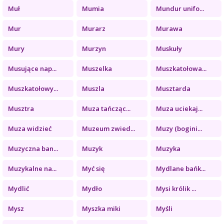
Muł
Mumia
Mundur unifo...
Mur
Murarz
Murawa
Mury
Murzyn
Muskuły
Musujące nap...
Muszelka
Muszkatołowa...
Muszkatołowy...
Muszla
Musztarda
Musztra
Muza tańcząc...
Muza uciekaj...
Muza widzieć
Muzeum zwied...
Muzy (bogini...
Muzyczna ban...
Muzyk
Muzyka
Muzykalne na...
Myć się
Mydlane bańk...
Mydlić
Mydło
Mysi królik ...
Mysz
Myszka miki
Myśli