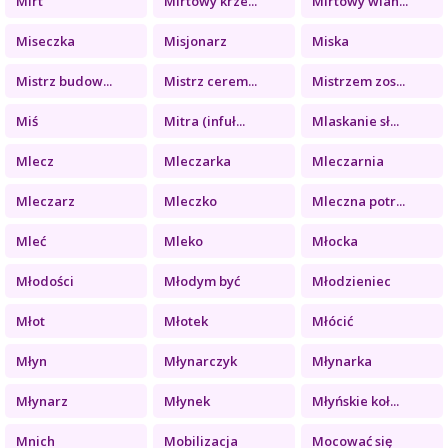
Mirt
Mirtowy krze...
Mirtowy wian...
Miseczka
Misjonarz
Miska
Mistrz budow...
Mistrz cerem...
Mistrzem zos...
Miś
Mitra (infuł...
Mlaskanie sł...
Mlecz
Mleczarka
Mleczarnia
Mleczarz
Mleczko
Mleczna potr...
Mleć
Mleko
Młocka
Młodości
Młodym być
Młodzieniec
Młot
Młotek
Młócić
Młyn
Młynarczyk
Młynarka
Młynarz
Młynek
Młyńskie koł...
Mnich
Mobilizacja
Mocować się