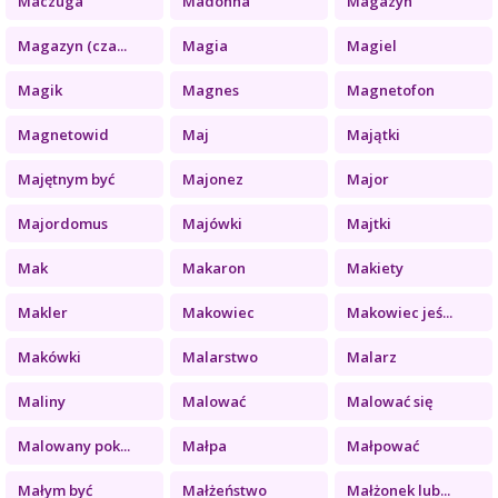
Maczuga
Madonna
Magazyn
Magazyn (cza...
Magia
Magiel
Magik
Magnes
Magnetofon
Magnetowid
Maj
Majątki
Majętnym być
Majonez
Major
Majordomus
Majówki
Majtki
Mak
Makaron
Makiety
Makler
Makowiec
Makowiec jeś...
Makówki
Malarstwo
Malarz
Maliny
Malować
Malować się
Malowany pok...
Małpa
Małpować
Małym być
Małżeństwo
Małżonek lub...