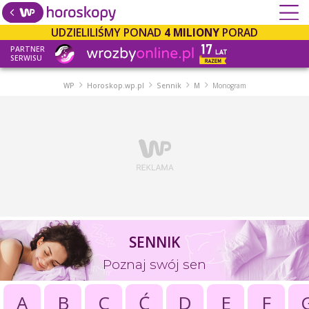
UDZIELILIŚMY PONAD
4 MILIONY
PORAD
PARTNER
SERWISU
WP
Horoskop.wp.pl
Sennik
M
Monogram
SENNIK
Poznaj swój sen
A
B
C
Ć
D
E
F