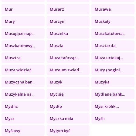
Mur
Murarz
Murawa
Mury
Murzyn
Muskuły
Musujące nap...
Muszelka
Muszkatołowa...
Muszkatołowy...
Muszla
Musztarda
Musztra
Muza tańcząc...
Muza uciekaj...
Muza widzieć
Muzeum zwied...
Muzy (bogini...
Muzyczna ban...
Muzyk
Muzyka
Muzykalne na...
Myć się
Mydlane bańk...
Mydlić
Mydło
Mysi królik ...
Mysz
Myszka miki
Myśli
Myśliwy
Mytym być