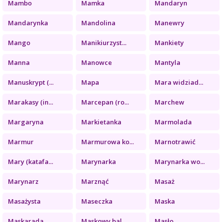
Mambo
Mamka
Mandaryn
Mandarynka
Mandolina
Manewry
Mango
Manikiurzyst...
Mankiety
Manna
Manowce
Mantyla
Manuskrypt (...
Mapa
Mara widziad...
Marakasy (in...
Marcepan (ro...
Marchew
Margaryna
Markietanka
Marmolada
Marmur
Marmurowa ko...
Marnotrawić
Mary (katafa...
Marynarka
Marynarka wo...
Marynarz
Marznąć
Masaż
Masażysta
Maseczka
Maska
Maskarada
Maskowy bal
Masło