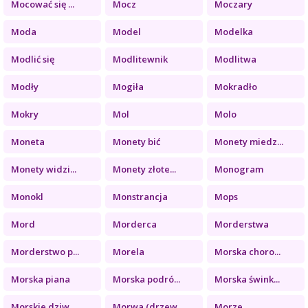
Mocować się ...
Mocz
Moczary
Moda
Model
Modelka
Modlić się
Modlitewnik
Modlitwa
Modły
Mogiła
Mokradło
Mokry
Mol
Molo
Moneta
Monety bić
Monety miedz...
Monety widzi...
Monety złote...
Monogram
Monokl
Monstrancja
Mops
Mord
Morderca
Morderstwa
Morderstwo p...
Morela
Morska choro...
Morska piana
Morska podró...
Morska śwink...
Morskie dziw...
Morwa (drzew...
Morze