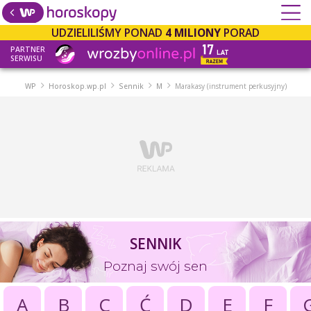
UDZIELILIŚMY PONAD
4 MILIONY
PORAD
PARTNER
SERWISU
WP
Horoskop.wp.pl
Sennik
M
Marakasy (instrument perkusyjny)
SENNIK
Poznaj swój sen
A
B
C
Ć
D
E
F