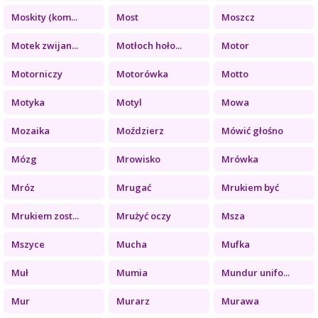
Moskity (kom...
Most
Moszcz
Motek zwijan...
Motłoch hoło...
Motor
Motorniczy
Motorówka
Motto
Motyka
Motyl
Mowa
Mozaika
Moździerz
Mówić głośno
Mózg
Mrowisko
Mrówka
Mróz
Mrugać
Mrukiem być
Mrukiem zost...
Mrużyć oczy
Msza
Mszyce
Mucha
Mufka
Muł
Mumia
Mundur unifo...
Mur
Murarz
Murawa