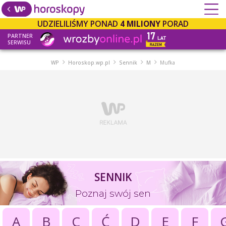
UDZIELILIŚMY PONAD
4 MILIONY
PORAD
PARTNER
SERWISU
WP
Horoskop.wp.pl
Sennik
M
Mufka
SENNIK
Poznaj swój sen
A
B
C
Ć
D
E
F