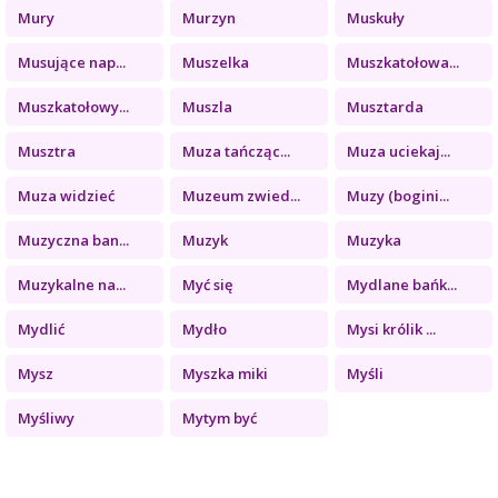
Mury
Murzyn
Muskuły
Musujące nap...
Muszelka
Muszkatołowa...
Muszkatołowy...
Muszla
Musztarda
Musztra
Muza tańcząc...
Muza uciekaj...
Muza widzieć
Muzeum zwied...
Muzy (bogini...
Muzyczna ban...
Muzyk
Muzyka
Muzykalne na...
Myć się
Mydlane bańk...
Mydlić
Mydło
Mysi królik ...
Mysz
Myszka miki
Myśli
Myśliwy
Mytym być