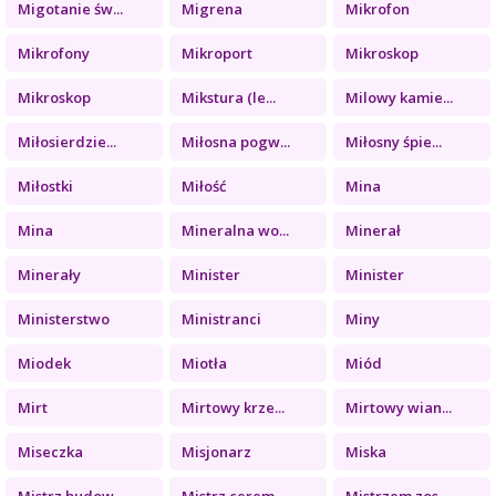
Migotanie św...
Migrena
Mikrofon
Mikrofony
Mikroport
Mikroskop
Mikroskop
Mikstura (le...
Milowy kamie...
Miłosierdzie...
Miłosna pogw...
Miłosny śpie...
Miłostki
Miłość
Mina
Mina
Mineralna wo...
Minerał
Minerały
Minister
Minister
Ministerstwo
Ministranci
Miny
Miodek
Miotła
Miód
Mirt
Mirtowy krze...
Mirtowy wian...
Miseczka
Misjonarz
Miska
Mistrz budow...
Mistrz cerem...
Mistrzem zos...