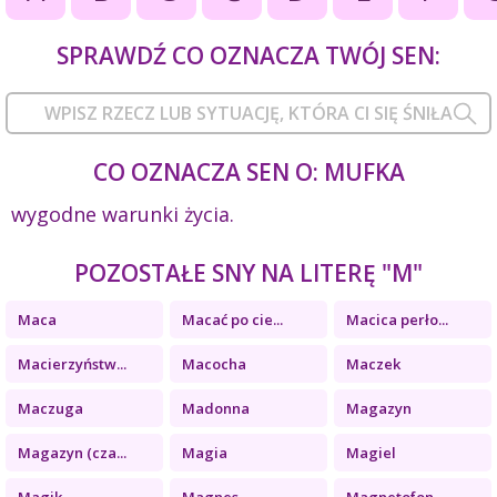
SPRAWDŹ CO OZNACZA TWÓJ SEN:
CO OZNACZA SEN O: MUFKA
wygodne warunki życia.
POZOSTAŁE SNY NA LITERĘ "M"
Maca
Macać po cie...
Macica perło...
Macierzyństw...
Macocha
Maczek
Maczuga
Madonna
Magazyn
Magazyn (cza...
Magia
Magiel
Magik
Magnes
Magnetofon