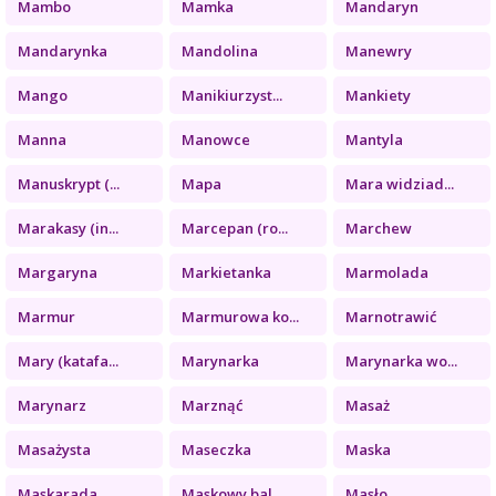
Mambo
Mamka
Mandaryn
Mandarynka
Mandolina
Manewry
Mango
Manikiurzyst...
Mankiety
Manna
Manowce
Mantyla
Manuskrypt (...
Mapa
Mara widziad...
Marakasy (in...
Marcepan (ro...
Marchew
Margaryna
Markietanka
Marmolada
Marmur
Marmurowa ko...
Marnotrawić
Mary (katafa...
Marynarka
Marynarka wo...
Marynarz
Marznąć
Masaż
Masażysta
Maseczka
Maska
Maskarada
Maskowy bal
Masło