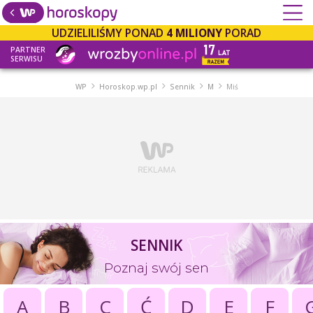
UDZIELILIŚMY PONAD
4 MILIONY
PORAD
PARTNER
SERWISU
WP
Horoskop.wp.pl
Sennik
M
Miś
SENNIK
Poznaj swój sen
A
B
C
Ć
D
E
F