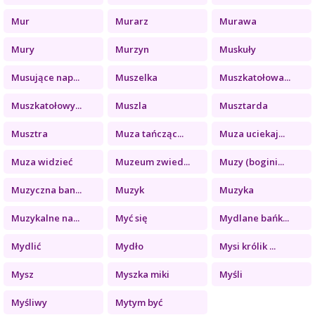
Mur
Murarz
Murawa
Mury
Murzyn
Muskuły
Musujące nap...
Muszelka
Muszkatołowa...
Muszkatołowy...
Muszla
Musztarda
Musztra
Muza tańcząc...
Muza uciekaj...
Muza widzieć
Muzeum zwied...
Muzy (bogini...
Muzyczna ban...
Muzyk
Muzyka
Muzykalne na...
Myć się
Mydlane bańk...
Mydlić
Mydło
Mysi królik ...
Mysz
Myszka miki
Myśli
Myśliwy
Mytym być