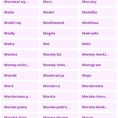
Mocować się ...
Mocz
Moczary
Moda
Model
Modelka
Modlić się
Modlitewnik
Modlitwa
Modły
Mogiła
Mokradło
Mokry
Mol
Molo
Moneta
Monety bić
Monety miedz...
Monety widzi...
Monety złote...
Monogram
Monokl
Monstrancja
Mops
Mord
Morderca
Morderstwa
Morderstwo p...
Morela
Morska choro...
Morska piana
Morska podró...
Morska śwink...
Morskie dziw...
Morwa (drzew...
Morze