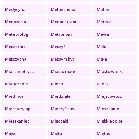
Medycyna
Melancholia
Melon
Menażeria
Menuet (tani...
Meteor
Meteorolog
Metronom
Mewa
Męczarnie
Męczyć
Męki
Mężczyzna
Mężnym być
Mgła
Miara metryc...
Miasto małe
Miasto wielk...
Miauczenie
Miech
Miecz
Miednica
Miedziaki
Miejscowość
Mierniczy ap...
Mierzyć coś
Mieszkanie
Mieszkaniec ...
Mięczaki
Miękkiego se...
Mięso
Mięta
Miętus