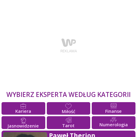
WYBIERZ EKSPERTA WEDŁUG KATEGORII
Kariera
Finanse
Miłość
Numerologia
Tarot
Jasnowidzenie
Paweł Therion