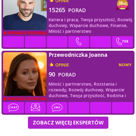
OPINIE
15265
PORAD
Kariera i praca,
Twoja przyszłość,
Rozwój
duchowy,
Wsparcie duchowe,
Finanse,
Miłość i partnerstwo
PROWADZI ROZMOWĘ
Przewodniczka Joanna
OPINIE
NOWY
90
PORAD
Miłość i partnerstwo,
Rozstania i
rozwody,
Rozwój duchowy,
Wsparcie
duchowe,
Twoja przyszłość,
Rodzina i
PROWADZI ROZMOWĘ
przyjaciele
ZOBACZ WIĘCEJ EKSPERTÓW