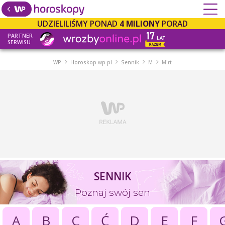
UDZIELILIŚMY PONAD
4 MILIONY
PORAD
PARTNER
SERWISU
WP
Horoskop.wp.pl
Sennik
M
Mirt
SENNIK
Poznaj swój sen
A
B
C
Ć
D
E
F