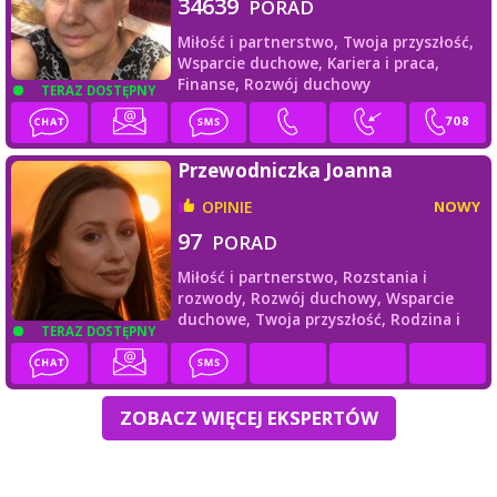
34639
PORAD
Miłość i partnerstwo,
Twoja przyszłość,
Wsparcie duchowe,
Kariera i praca,
Finanse,
Rozwój duchowy
TERAZ DOSTĘPNY
Przewodniczka Joanna
OPINIE
NOWY
97
PORAD
Miłość i partnerstwo,
Rozstania i
rozwody,
Rozwój duchowy,
Wsparcie
duchowe,
Twoja przyszłość,
Rodzina i
TERAZ DOSTĘPNY
przyjaciele
ZOBACZ WIĘCEJ EKSPERTÓW