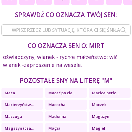
SPRAWDŹ CO OZNACZA TWÓJ SEN:
CO OZNACZA SEN O: MIRT
oświadczyny; wianek - rychłe małżeństwo; wić
wianek -zaproszenie na wesele.
POZOSTAŁE SNY NA LITERĘ "M"
Maca
Macać po cie...
Macica perło...
Macierzyństw...
Macocha
Maczek
Maczuga
Madonna
Magazyn
Magazyn (cza...
Magia
Magiel