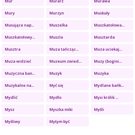
Mur
Murarz
Murawa
Mury
Murzyn
Muskuły
Musujące nap...
Muszelka
Muszkatołowa...
Muszkatołowy...
Muszla
Musztarda
Musztra
Muza tańcząc...
Muza uciekaj...
Muza widzieć
Muzeum zwied...
Muzy (bogini...
Muzyczna ban...
Muzyk
Muzyka
Muzykalne na...
Myć się
Mydlane bańk...
Mydlić
Mydło
Mysi królik ...
Mysz
Myszka miki
Myśli
Myśliwy
Mytym być