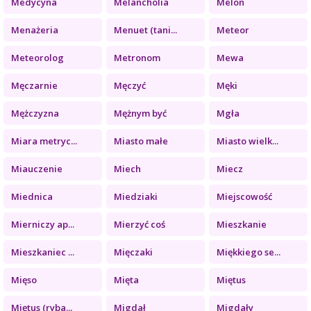
Medycyna
Melancholia
Melon
Menażeria
Menuet (tani...
Meteor
Meteorolog
Metronom
Mewa
Męczarnie
Męczyć
Męki
Mężczyzna
Mężnym być
Mgła
Miara metryc...
Miasto małe
Miasto wielk...
Miauczenie
Miech
Miecz
Miednica
Miedziaki
Miejscowość
Mierniczy ap...
Mierzyć coś
Mieszkanie
Mieszkaniec ...
Mięczaki
Miękkiego se...
Mięso
Mięta
Miętus
Miętus (ryba...
Migdał
Migdały