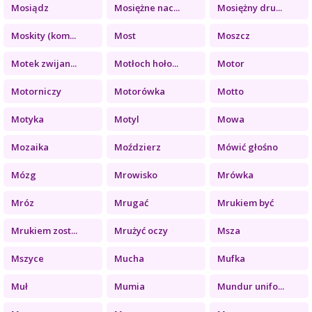
Mosiądz
Mosiężne nac...
Mosiężny dru...
Moskity (kom...
Most
Moszcz
Motek zwijan...
Motłoch hoło...
Motor
Motorniczy
Motorówka
Motto
Motyka
Motyl
Mowa
Mozaika
Moździerz
Mówić głośno
Mózg
Mrowisko
Mrówka
Mróz
Mrugać
Mrukiem być
Mrukiem zost...
Mrużyć oczy
Msza
Mszyce
Mucha
Mufka
Muł
Mumia
Mundur unifo...