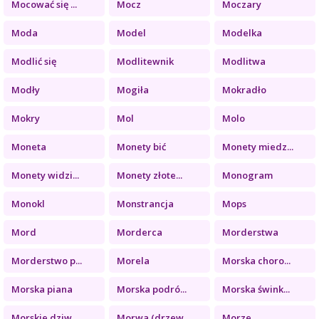
Mocować się ...
Mocz
Moczary
Moda
Model
Modelka
Modlić się
Modlitewnik
Modlitwa
Modły
Mogiła
Mokradło
Mokry
Mol
Molo
Moneta
Monety bić
Monety miedz...
Monety widzi...
Monety złote...
Monogram
Monokl
Monstrancja
Mops
Mord
Morderca
Morderstwa
Morderstwo p...
Morela
Morska choro...
Morska piana
Morska podró...
Morska śwink...
Morskie dziw...
Morwa (drzew...
Morze