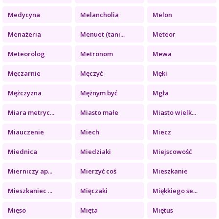
Medycyna
Melancholia
Melon
Menażeria
Menuet (tani...
Meteor
Meteorolog
Metronom
Mewa
Męczarnie
Męczyć
Męki
Mężczyzna
Mężnym być
Mgła
Miara metryc...
Miasto małe
Miasto wielk...
Miauczenie
Miech
Miecz
Miednica
Miedziaki
Miejscowość
Mierniczy ap...
Mierzyć coś
Mieszkanie
Mieszkaniec ...
Mięczaki
Miękkiego se...
Mięso
Mięta
Miętus