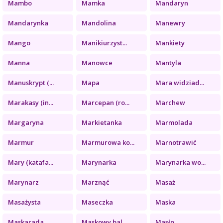
Mambo
Mamka
Mandaryn
Mandarynka
Mandolina
Manewry
Mango
Manikiurzyst...
Mankiety
Manna
Manowce
Mantyla
Manuskrypt (...
Mapa
Mara widziad...
Marakasy (in...
Marcepan (ro...
Marchew
Margaryna
Markietanka
Marmolada
Marmur
Marmurowa ko...
Marnotrawić
Mary (katafa...
Marynarka
Marynarka wo...
Marynarz
Marznąć
Masaż
Masażysta
Maseczka
Maska
Maskarada
Maskowy bal
Masło