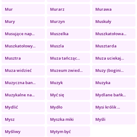
Mur
Murarz
Murawa
Mury
Murzyn
Muskuły
Musujące nap...
Muszelka
Muszkatołowa...
Muszkatołowy...
Muszla
Musztarda
Musztra
Muza tańcząc...
Muza uciekaj...
Muza widzieć
Muzeum zwied...
Muzy (bogini...
Muzyczna ban...
Muzyk
Muzyka
Muzykalne na...
Myć się
Mydlane bańk...
Mydlić
Mydło
Mysi królik ...
Mysz
Myszka miki
Myśli
Myśliwy
Mytym być