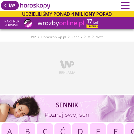
UDZIELILIŚMY PONAD
4 MILIONY
PORAD
PARTNER
SERWISU
WP
Horoskop.wp.pl
Sennik
M
Mocz
SENNIK
Poznaj swój sen
A
B
C
Ć
D
E
F