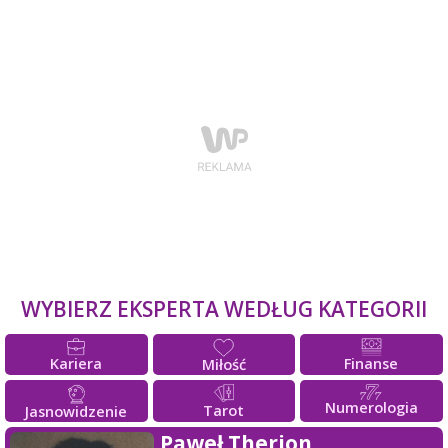
WYBIERZ EKSPERTA WEDŁUG KATEGORII
Kariera
Finanse
Miłość
Numerologia
Tarot
Jasnowidzenie
Paweł Therion