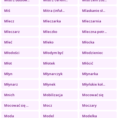
Miś
Mitra (infuł...
Mlaskanie sł...
Mlecz
Mleczarka
Mleczarnia
Mleczarz
Mleczko
Mleczna potr...
Mleć
Mleko
Młocka
Młodości
Młodym być
Młodzieniec
Młot
Młotek
Młócić
Młyn
Młynarczyk
Młynarka
Młynarz
Młynek
Młyńskie koł...
Mnich
Mobilizacja
Mocować się
Mocować się ...
Mocz
Moczary
Moda
Model
Modelka