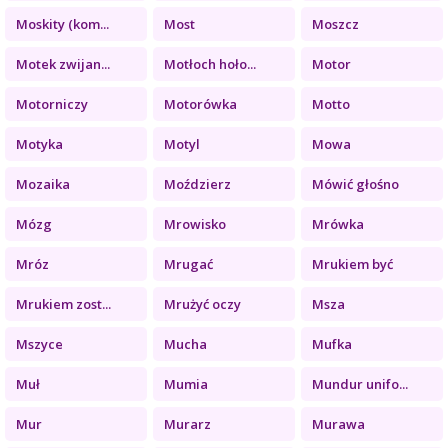
Moskity (kom...
Most
Moszcz
Motek zwijan...
Motłoch hoło...
Motor
Motorniczy
Motorówka
Motto
Motyka
Motyl
Mowa
Mozaika
Moździerz
Mówić głośno
Mózg
Mrowisko
Mrówka
Mróz
Mrugać
Mrukiem być
Mrukiem zost...
Mrużyć oczy
Msza
Mszyce
Mucha
Mufka
Muł
Mumia
Mundur unifo...
Mur
Murarz
Murawa