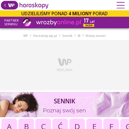
UDZIELILIŚMY PONAD
4 MILIONY
PORAD
PARTNER
SERWISU
WP
Horoskop.wp.pl
Sennik
M
Milowy kamień
SENNIK
Poznaj swój sen
A
B
C
Ć
D
E
F