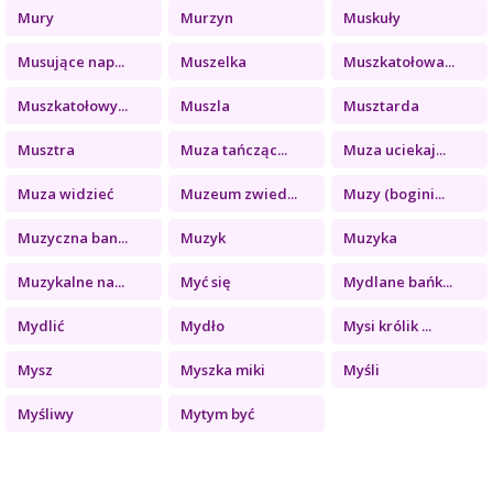
Mury
Murzyn
Muskuły
Musujące nap...
Muszelka
Muszkatołowa...
Muszkatołowy...
Muszla
Musztarda
Musztra
Muza tańcząc...
Muza uciekaj...
Muza widzieć
Muzeum zwied...
Muzy (bogini...
Muzyczna ban...
Muzyk
Muzyka
Muzykalne na...
Myć się
Mydlane bańk...
Mydlić
Mydło
Mysi królik ...
Mysz
Myszka miki
Myśli
Myśliwy
Mytym być