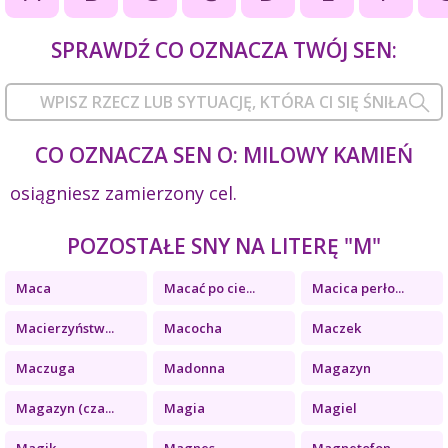
SPRAWDŹ CO OZNACZA TWÓJ SEN:
CO OZNACZA SEN O: MILOWY KAMIEŃ
osiągniesz zamierzony cel.
POZOSTAŁE SNY NA LITERĘ "M"
Maca
Macać po cie...
Macica perło...
Macierzyństw...
Macocha
Maczek
Maczuga
Madonna
Magazyn
Magazyn (cza...
Magia
Magiel
Magik
Magnes
Magnetofon