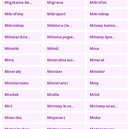
Migotanie św...
Migrena
Mikrofon
Mikrofony
Mikroport
Mikroskop
Mikroskop
Mikstura (le...
Milowy kamie...
Miłosierdzie...
Miłosna pogw...
Miłosny śpie...
Miłostki
Miłość
Mina
Mina
Mineralna wo...
Minerał
Minerały
Minister
Minister
Ministerstwo
Ministranci
Miny
Miodek
Miotła
Miód
Mirt
Mirtowy krze...
Mirtowy wian...
Miseczka
Misjonarz
Miska
Mistrz budow...
Mistrz cerem...
Mistrzem zos...